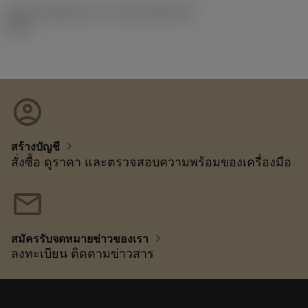
รหัสของชุดที่ออกแล้ว
(RELEASEPACK)
92.3
account_circle
chevron_right
สร้างบัญชี
สั่งซื้อ ดูราคา และตรวจสอบความพร้อมของเครื่องมือ
mail
chevron_right
สมัครรับจดหมายข่าวของเรา
ลงทะเบียน ติดตามข่าวสาร