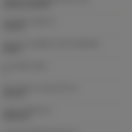
Cylindrical fixing hole
เส้นผ่าศูนย์กลางรูยึด
(D1)
7.925 mm
รูปทรงและขนาดเม็ดมีด
(CUTINT_SIZESHAPE)
CN1906
จำนวนคมตัด
(CEDC)
2
เส้นผ่านศูนย์กลางวงกลมแนบใน
(IC)
19.05 mm
รหัสรูปทรงเม็ดมีด
(SC)
Rhombic 80