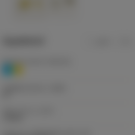
ข้อมูลผลิตภัณฑ์
เมตริก
นิ้ว
Workpiece material
(TMC1ISO)
P
M
รหัสผู้ผลิตร่องหักเศษ
(CBMD)
HR
ชนิดการทำงาน
(CTPT)
roughing
รหัสรูปแบบการติดตั้งเม็ดมีด (เมตริก)
(IFS)