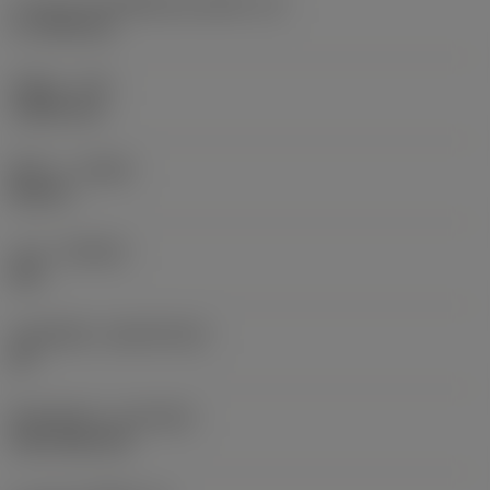
ความยาวประสิทธิผลของคมตัด
(LE)
17.7439 mm
รัศมีมุม
(RE)
1.5875 mm
ทิศทาง
(HAND)
Neutral
เกรด
(GRADE)
235
วัสดุเม็ดมีด
(SUBSTRATE)
HC
ชั้นเคลือบผิว
(COATING)
CVD TiCN+TiN