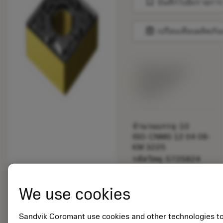
bookmark
บันทึกไปยังรายการ
balance
เปรียบเทียบผลิตภัณ
พร้อมจําหน่าย
ภายในหนึ่ง
สัปดาห์
จำนวนบรรจุ: 10
ISO: CNMG 12 04 08-
KM 3225
รหัสวัสดุ: 5725824
EAN: 10621144
ANSI: CNMM 644-HR
We use cookies
235
การเป็น
deployed_code
ตัวแทน
แสดงโมเดล 3 มิติ
Sandvik Coromant use cookies and other technologies t
remove
add
ทั่วไป
shopping_cart
เพิ่มล