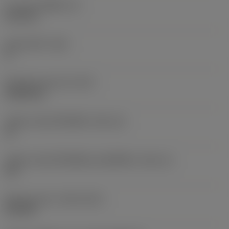
ความหนาเม็ดมีด
(S)
6.35 mm
มุมหลบหลัก
(AN)
0 °
น้ำหนักของอุปกรณ์
(WT)
0.0262 kg
รหัสขนาดช่องใส่เม็ดมีด
(SSC_M)
19
รหัสขนาดช่องใส่เม็ดมีดแบบอิมพีเรียล
(SSC_N)
3/4
Release date
(ValFrom20)
2/11/92