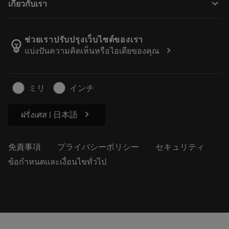
keyboard_arrow_down
เกี่ยวกับเรา
注文
計算ツールとアプリ
サンドビック・コロマントについて
戻る
カタログおよびハンドブック
Manufacturing Wellness
注文を追跡する
ช่วยเราปรับปรุงเว็บไซต์ของเรา
emoji_objects
chevron_right
แบ่งปันความคิดเห็นหรือไอเดียของคุณ
経歴
見積もりを作成する
サステナブルな事業
記事
ミリ
インチ
プレス用
chevron_right
ฝรั่งเศส | 日本語
免責事項
プライバシーポリシー
セキュリティ
ข้อกำหนดและเงื่อนไขทั่วไป