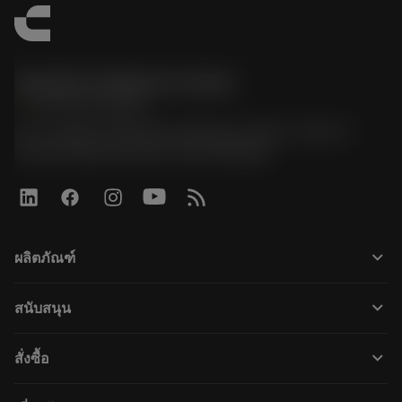
Sandvik Thailand Limited
phone
+66 2 016 2120
51, JL Tower, 19th Floor, Room No. 1904-6, Rama 9
Road, Kwaeng Huamark, Khet Bangkapi
keyboard_arrow_down
ผลิตภัณฑ์
すべてのツール
keyboard_arrow_down
สนับสนุน
すべてのソフトウェア
カスタマーサービス
リサイクル
keyboard_arrow_down
สั่งซื้อ
販売店および専門家
再生処理
購入方法
ガイドとチュートリアル
テーラーメード