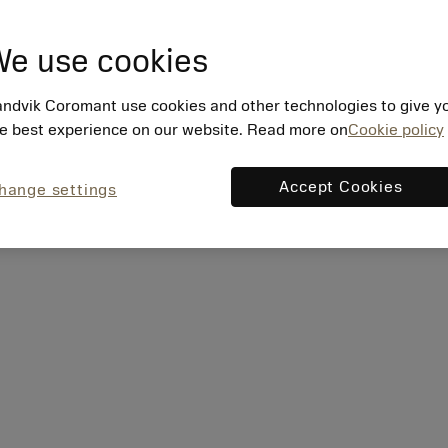
e use cookies
ndvik Coromant use cookies and other technologies to give y
e best experience on our website. Read more on
Cookie policy
Accept Cookies
hange settings