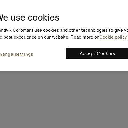
e use cookies
ndvik Coromant use cookies and other technologies to give y
e best experience on our website. Read more on
Cookie policy
Accept Cookies
hange settings