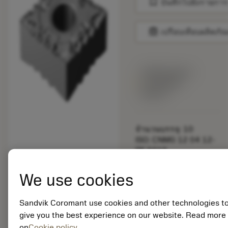
bookmark
บันทึกไปยังรายการ
balance
เปรียบเทียบผลิตภัณ
พร้อมจําหน่าย
ภายในหนึ่ง
สัปดาห์
จำนวนบรรจุ: 10
ISO: CNMG 12 04 12-
PF 5015
รหัสวัสดุ: 5725111
EAN: 10763701
We use cookies
ANSI: CNMG 433-PF
5015
Sandvik Coromant use cookies and other technologies t
การเป็น
deployed_code
ตัวแทน
แสดงโมเดล 3 มิติ
give you the best experience on our website. Read more
remove
add
ทั่วไป
shopping_cart
on
Cookie policy
เพิ่มล