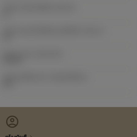
รหัสขนาดช่องใส่เม็ดมีด
(SSC_M)
12
รหัสขนาดช่องใส่เม็ดมีดแบบอิมพีเรียล
(SSC_N)
1/2
Release date
(ValFrom20)
5/12/94
รหัสของชุดที่ออกแล้ว
(RELEASEPACK)
02.2
account_circle
chevron_right