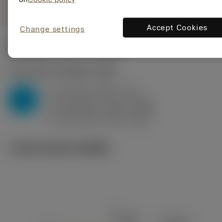
Accept Cookies
Change settings
ค่าเริ่มต้น
(KAPR
95 deg
)
P2.1.Z.AN
,
ความแข็ง: 175 HB
a
0.8 mm (0.35 - 1.5)
p
P
f
0.26 mm/r (0.16 - 0.26)
n
h
0.25 mm/r (0.15 - 0.25)
ex
v
360 m/min (370 - 360)
c
ภาพประกอบทางเทคนิค