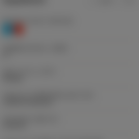
ข้อมูลผลิตภัณฑ์
เมตริก
นิ้ว
Workpiece material
(TMC1ISO)
P
K
รหัสผู้ผลิตร่องหักเศษ
(CBMD)
PF
ชนิดการทำงาน
(CTPT)
finishing
รหัสรูปแบบการติดตั้งเม็ดมีด (เมตริก)
(IFS)
Cylindrical fixing hole
เส้นผ่าศูนย์กลางรูยึด
(D1)
5.156 mm