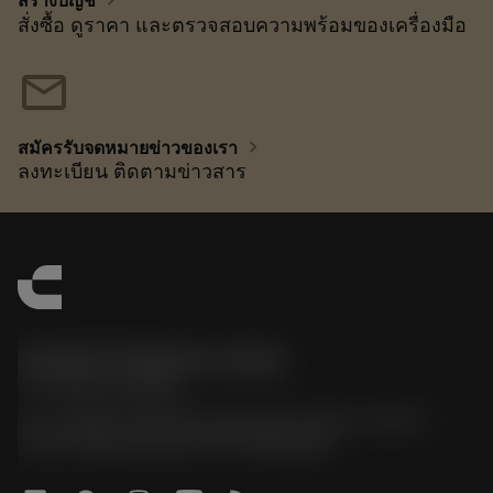
สร้างบัญชี
สั่งซื้อ ดูราคา และตรวจสอบความพร้อมของเครื่องมือ
mail
chevron_right
สมัครรับจดหมายข่าวของเรา
ลงทะเบียน ติดตามข่าวสาร
Sandvik Thailand Limited
phone
+66 2 016 2120
51, JL Tower, 19th Floor, Room No. 1904-6, Rama 9
Road, Kwaeng Huamark, Khet Bangkapi