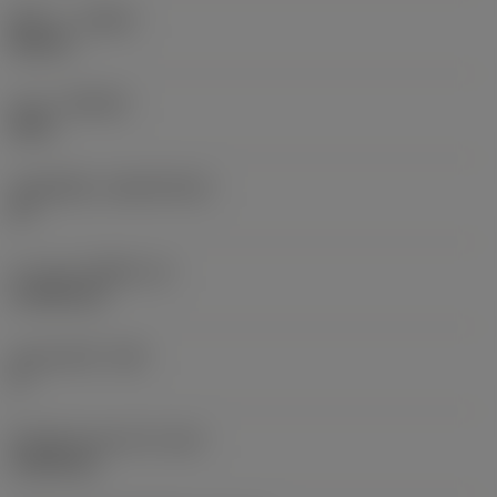
ทิศทาง
(HAND)
Neutral
เกรด
(GRADE)
5015
วัสดุเม็ดมีด
(SUBSTRATE)
HT
ความหนาเม็ดมีด
(S)
4.7625 mm
มุมหลบหลัก
(AN)
0 °
น้ำหนักของอุปกรณ์
(WT)
0.0036 kg