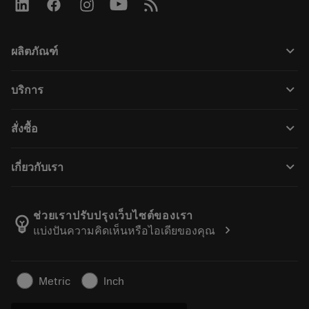
keyboard_arrow_down
ผลิตภัณฑ์
ผลิตภัณฑ์ทั้งหมด
keyboard_arrow_down
บริการ
CoroPlus® Tool Guide
การรีไซเคิล
Tool Assembly
keyboard_arrow_down
สั่งซื้อ
การฟื้นฟูสภาพเครื่องมือ
Tailor Made
วิธีการซื้อ
ความรู้
แคตตาล็อก
keyboard_arrow_down
เกี่ยวกับเรา
สั่ง ซื้อ
บทเรียนอิเล็กทรอนิกส์
ตำแหน่งงาน
ผลการค้นหา
กิจกรรมและการฝึกอบรม
เกี่ยวกับแซนด์วิคโคโรม้อนท์
ติดตามคําสั่งซื้อของคุณ
Tool ID
ช่วยเราปรับปรุงเว็บไซต์ของเรา
emoji_objects
chevron_right
แบ่งปันความคิดเห็นหรือไอเดียของคุณ
ค้นหาเรา
คำ ถาม
สำหรับสื่อมวลชน
ติดต่อเรา
ข้อมูลความปลอดภัยในการทำงาน
Metric
Inch
ความยั่งยืน