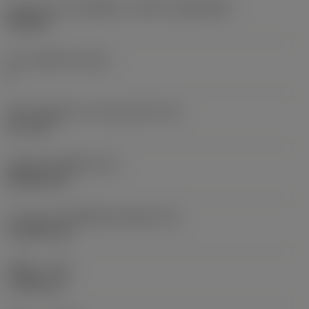
รูปทรงและขนาดเม็ดมีด
(CUTINT_SIZESHAPE)
CN1204
จำนวนคมตัด
(CEDC)
4
เส้นผ่านศูนย์กลางวงกลมแนบใน
(IC)
12.7 mm
รหัสรูปทรงเม็ดมีด
(SC)
Rhombic 80
ความยาวประสิทธิผลของคมตัด
(LE)
11.6959 mm
รัศมีมุม
(RE)
1.1906 mm