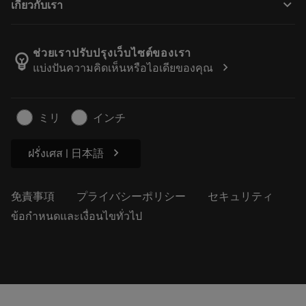
keyboard_arrow_down
เกี่ยวกับเรา
注文
計算ツールとアプリ
サンドビック・コロマントについて
戻る
カタログおよびハンドブック
Manufacturing Wellness
注文を追跡する
ช่วยเราปรับปรุงเว็บไซต์ของเรา
emoji_objects
chevron_right
แบ่งปันความคิดเห็นหรือไอเดียของคุณ
経歴
見積もりを作成する
サステナブルな事業
記事
ミリ
インチ
プレス用
chevron_right
ฝรั่งเศส | 日本語
免責事項
プライバシーポリシー
セキュリティ
ข้อกำหนดและเงื่อนไขทั่วไป