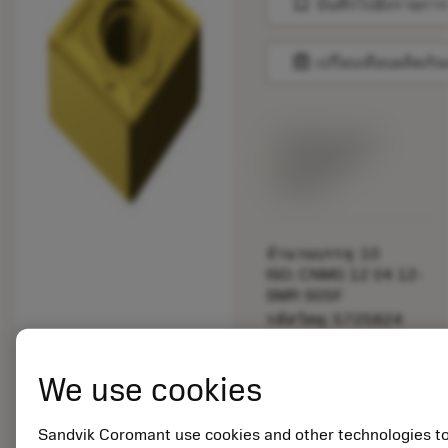
bookmark
บันทึกไปยังรายการ
balance
เปรียบเทียบผลิตภัณ
พร้อมจําหน่าย
ภายในหนึ่ง
สัปดาห์
จำนวนบรรจุ: 10
ISO: CNMG 12 04 12-
SMR S05F
รหัสวัสดุ: 5725824
EAN: 10621144
ANSI: CNMM 644-HR
We use cookies
235
การเป็น
deployed_code
ตัวแทน
แสดงโมเดล 3 มิติ
Sandvik Coromant use cookies and other technologies t
remove
add
ทั่วไป
shopping_cart
เพิ่มล