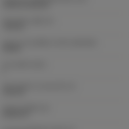
Cylindrical fixing hole
เส้นผ่าศูนย์กลางรูยึด
(D1)
7.925 mm
รูปทรงและขนาดเม็ดมีด
(CUTINT_SIZESHAPE)
CN1906
จำนวนคมตัด
(CEDC)
2
เส้นผ่านศูนย์กลางวงกลมแนบใน
(IC)
19.05 mm
รหัสรูปทรงเม็ดมีด
(SC)
Rhombic 80