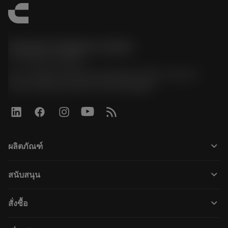
Sandvik Thailand Limited
phone
+66 2 016 2120
51, JL Tower, 19th Floor, Room No. 1904-6, Rama 9
Road, Kwaeng Huamark, Khet Bangkapi
keyboard_arrow_down
ผลิตภัณฑ์
すべてのツール
keyboard_arrow_down
สนับสนุน
すべてのソフトウェア
カスタマーサービス
リサイクル
keyboard_arrow_down
สั่งซื้อ
販売店および専門家
再生処理
購入方法
ガイドとチュートリアル
テーラーメード