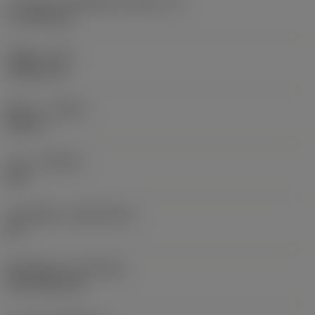
ความยาวประสิทธิผลของคมตัด
(LE)
17.7439 mm
รัศมีมุม
(RE)
1.5875 mm
ทิศทาง
(HAND)
Neutral
เกรด
(GRADE)
235
วัสดุเม็ดมีด
(SUBSTRATE)
HC
ชั้นเคลือบผิว
(COATING)
CVD TiCN+TiN