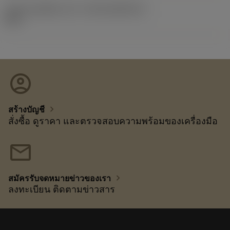
รหัสของชุดที่ออกแล้ว
(RELEASEPACK)
92.3
account_circle
chevron_right
สร้างบัญชี
สั่งซื้อ ดูราคา และตรวจสอบความพร้อมของเครื่องมือ
mail
chevron_right
สมัครรับจดหมายข่าวของเรา
ลงทะเบียน ติดตามข่าวสาร