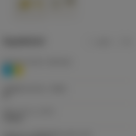
ข้อมูลผลิตภัณฑ์
เมตริก
นิ้ว
Workpiece material
(TMC1ISO)
P
M
รหัสผู้ผลิตร่องหักเศษ
(CBMD)
HR
ชนิดการทำงาน
(CTPT)
roughing
รหัสรูปแบบการติดตั้งเม็ดมีด (เมตริก)
(IFS)