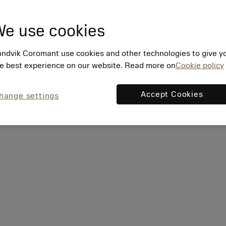
e use cookies
ndvik Coromant use cookies and other technologies to give y
e best experience on our website. Read more on
Cookie policy
Accept Cookies
hange settings