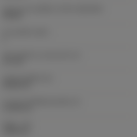
รูปทรงและขนาดเม็ดมีด
(CUTINT_SIZESHAPE)
CN1204
จำนวนคมตัด
(CEDC)
4
เส้นผ่านศูนย์กลางวงกลมแนบใน
(IC)
12.7 mm
รหัสรูปทรงเม็ดมีด
(SC)
Rhombic 80
ความยาวประสิทธิผลของคมตัด
(LE)
11.2959 mm
รัศมีมุม
(RE)
1.5875 mm