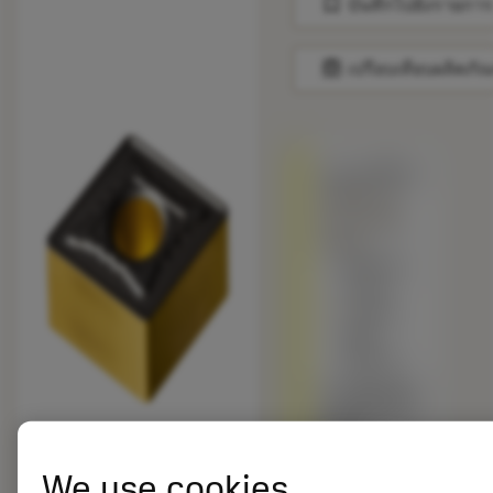
bookmark
บันทึกไปยังรายการ
balance
เปรียบเทียบผลิตภัณ
ถูกแทนที่ด้วย
CNMG 12
04 16-MR
4405
พร้อมจํา
หน่าย
ภายใน
หนึ่ง
สัปดาห์
เกรดอื่นเทียบ
กับผลิตภัณฑ์
ดั้งเดิม –
โปรดตรวจ
We use cookies
สอบ