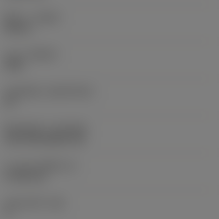
ทิศทาง
(HAND)
Neutral
เกรด
(GRADE)
4305
วัสดุเม็ดมีด
(SUBSTRATE)
HC
ชั้นเคลือบผิว
(COATING)
CVD TiCN+Al2O3+TiN
ความหนาเม็ดมีด
(S)
4.7625 mm
มุมหลบหลัก
(AN)
0 °