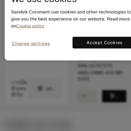
ความเร็วตัด
Sandvik Coromant use cookies and other technologies t
สินค้ารอการผลิต
give you the best experience on our website. Read more
on
Cookie policy
จำนวนบรรจุ: 10
Accept Cookies
Change settings
ISO: CNMG 12 04 16-
MR 4305
รหัสวัสดุ: 6707375
EAN: 26707375
ANSI: CNMG 434-MR
4305
การเป็น
deployed_code
ตัวแทน
แสดงโมเดล 3 มิติ
remove
add
ทั่วไป
shopping_cart
เพิ่มล
ค่าเริ่มต้น
(KAPR
95 deg
)