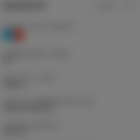
ข้อมูลผลิตภัณฑ์
เมตริก
นิ้ว
Workpiece material
(TMC1ISO)
P
K
รหัสผู้ผลิตร่องหักเศษ
(CBMD)
MR
ชนิดการทำงาน
(CTPT)
roughing
รหัสรูปแบบการติดตั้งเม็ดมีด (เมตริก)
(IFS)
Cylindrical fixing hole
เส้นผ่าศูนย์กลางรูยึด
(D1)
5.156 mm