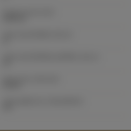
น้ำหนักของอุปกรณ์
(WT)
0.0087 kg
รหัสขนาดช่องใส่เม็ดมีด
(SSC_M)
12
รหัสขนาดช่องใส่เม็ดมีดแบบอิมพีเรียล
(SSC_N)
1/2
Release date
(ValFrom20)
21/2/15
รหัสของชุดที่ออกแล้ว
(RELEASEPACK)
15.1