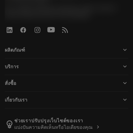
51, JL Tower, 19th Floor, Room No. 1904-6, Rama 9
Road, Kwaeng Huamark, Khet Bangkapi
keyboard_arrow_down
ผลิตภัณฑ์
ผลิตภัณฑ์ทั้งหมด
keyboard_arrow_down
บริการ
CoroPlus® Tool Guide
การรีไซเคิล
Tool Assembly
keyboard_arrow_down
สั่งซื้อ
การฟื้นฟูสภาพเครื่องมือ
Tailor Made
วิธีการซื้อ
ความรู้
แคตตาล็อก
keyboard_arrow_down
เกี่ยวกับเรา
สั่ง ซื้อ
บทเรียนอิเล็กทรอนิกส์
ตำแหน่งงาน
ผลการค้นหา
กิจกรรมและการฝึกอบรม
เกี่ยวกับแซนด์วิคโคโรม้อนท์
ติดตามคําสั่งซื้อของคุณ
Tool ID
ช่วยเราปรับปรุงเว็บไซต์ของเรา
emoji_objects
chevron_right
แบ่งปันความคิดเห็นหรือไอเดียของคุณ
ค้นหาเรา
คำ ถาม