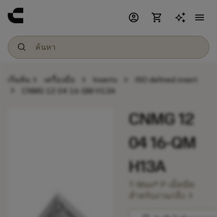
account_circle
shopping_cart
menu
chevron_right
chevron_right
chevron_right
เริ่มต้น
เครื่องมือ
Inserts
ISO defined insert
chevron_right
CNMG 12 04 16-QM H13A
CNMG 12
04 16-QM
H13A
T-Max® P เม็ดมีด
chevron_right
สำหรับงานกลึง