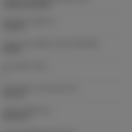
Cylindrical fixing hole
เส้นผ่าศูนย์กลางรูยึด
(D1)
7.925 mm
รูปทรงและขนาดเม็ดมีด
(CUTINT_SIZESHAPE)
CN1906
จำนวนคมตัด
(CEDC)
2
เส้นผ่านศูนย์กลางวงกลมแนบใน
(IC)
19.05 mm
รหัสรูปทรงเม็ดมีด
(SC)
Rhombic 80