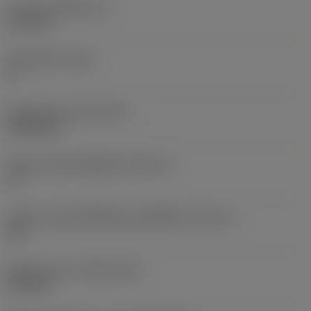
ความหนาเม็ดมีด
(S)
6.35 mm
มุมหลบหลัก
(AN)
0 °
น้ำหนักของอุปกรณ์
(WT)
0.0262 kg
รหัสขนาดช่องใส่เม็ดมีด
(SSC_M)
19
รหัสขนาดช่องใส่เม็ดมีดแบบอิมพีเรียล
(SSC_N)
3/4
Release date
(ValFrom20)
2/11/92