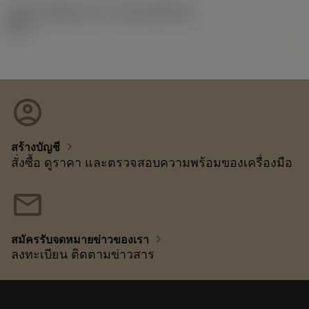
รหัสของชุดที่ออกแล้ว
(RELEASEPACK)
92.3
account_circle
chevron_right
สร้างบัญชี
สั่งซื้อ ดูราคา และตรวจสอบความพร้อมของเครื่องมือ
mail
chevron_right
สมัครรับจดหมายข่าวของเรา
ลงทะเบียน ติดตามข่าวสาร