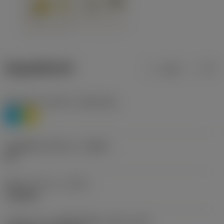
ข้อมูลผลิตภัณฑ์
เมตริก
นิ้ว
Workpiece material
(TMC1ISO)
P
M
รหัสผู้ผลิตร่องหักเศษ
(CBMD)
HR
ชนิดการทำงาน
(CTPT)
roughing
รหัสรูปแบบการติดตั้งเม็ดมีด (เมตริก)
(IFS)