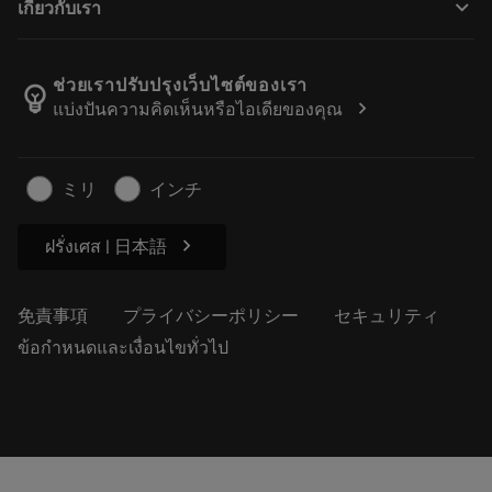
keyboard_arrow_down
เกี่ยวกับเรา
注文
計算ツールとアプリ
サンドビック・コロマントについて
戻る
カタログおよびハンドブック
Manufacturing Wellness
注文を追跡する
ช่วยเราปรับปรุงเว็บไซต์ของเรา
emoji_objects
chevron_right
แบ่งปันความคิดเห็นหรือไอเดียของคุณ
経歴
見積もりを作成する
サステナブルな事業
記事
ミリ
インチ
プレス用
chevron_right
ฝรั่งเศส | 日本語
免責事項
プライバシーポリシー
セキュリティ
ข้อกำหนดและเงื่อนไขทั่วไป