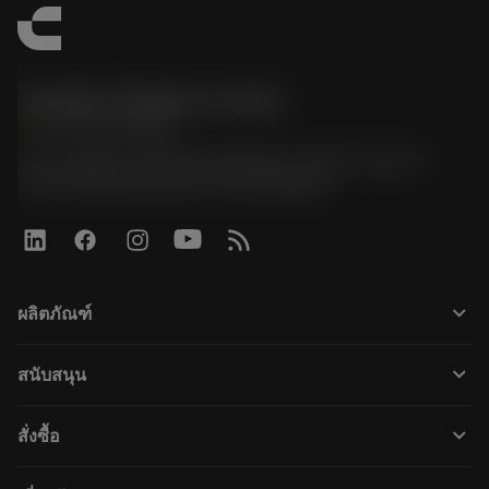
Sandvik Thailand Limited
phone
+66 2 016 2120
51, JL Tower, 19th Floor, Room No. 1904-6, Rama 9
Road, Kwaeng Huamark, Khet Bangkapi
keyboard_arrow_down
ผลิตภัณฑ์
すべてのツール
keyboard_arrow_down
สนับสนุน
すべてのソフトウェア
カスタマーサービス
リサイクル
keyboard_arrow_down
สั่งซื้อ
販売店および専門家
再生処理
購入方法
ガイドとチュートリアル
テーラーメード