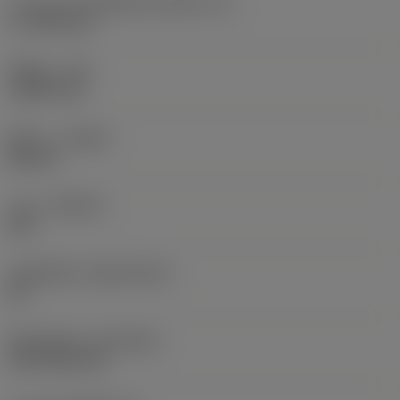
ความยาวประสิทธิผลของคมตัด
(LE)
17.7439 mm
รัศมีมุม
(RE)
1.5875 mm
ทิศทาง
(HAND)
Neutral
เกรด
(GRADE)
235
วัสดุเม็ดมีด
(SUBSTRATE)
HC
ชั้นเคลือบผิว
(COATING)
CVD TiCN+TiN