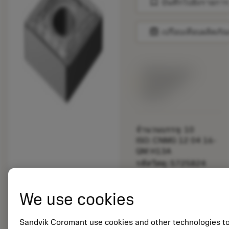
bookmark
บันทึกไปยังรายการ
balance
เปรียบเทียบผลิตภัณ
พร้อมจําหน่าย
ภายในหนึ่ง
สัปดาห์
จำนวนบรรจุ: 10
ISO: CNMG 12 04 16-
QM H13A
รหัสวัสดุ: 5725824
EAN: 10621144
ANSI: CNMM 644-HR
We use cookies
235
การเป็น
deployed_code
ตัวแทน
แสดงโมเดล 3 มิติ
Sandvik Coromant use cookies and other technologies t
remove
add
ทั่วไป
shopping_cart
เพิ่มล