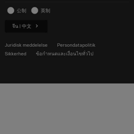
Artikler
公制
英制
Til pressen
chevron_right
จีน | 中文
Juridisk meddelelse
Persondatapolitik
Sikkerhed
ข้อกำหนดและเงื่อนไขทั่วไป