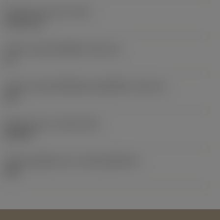
น้ำหนักของอุปกรณ์
(WT)
0.0161 kg
รหัสขนาดช่องใส่เม็ดมีด
(SSC_M)
16
รหัสขนาดช่องใส่เม็ดมีดแบบอิมพีเรียล
(SSC_N)
5/8
Release date
(ValFrom20)
24/2/97
รหัสของชุดที่ออกแล้ว
(RELEASEPACK)
05.1