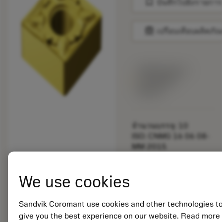
bookmark
บันทึกไปยังรายการ
balance
เปรียบเทียบผลิตภัณ
พร้อมจําหน่าย
ภายในหนึ่ง
สัปดาห์
จำนวนบรรจุ: 10
ISO: CNMG 16 06 08-
MM 2015
รหัสวัสดุ: 5725317
EAN: 10982226
We use cookies
ANSI: CNMG 542-MM
2015
การเป็น
Sandvik Coromant use cookies and other technologies t
deployed_code
ตัวแทน
แสดงโมเดล 3 มิติ
give you the best experience on our website. Read more
remove
add
ทั่วไป
shopping_cart
เพิ่มล