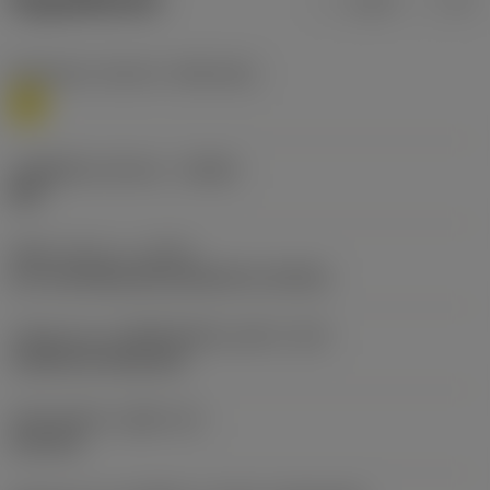
ข้อมูลผลิตภัณฑ์
เมตริก
นิ้ว
Workpiece material
(TMC1ISO)
M
รหัสผู้ผลิตร่องหักเศษ
(CBMD)
MM
ชนิดการทำงาน
(CTPT)
pre-machining with demand on surface
รหัสรูปแบบการติดตั้งเม็ดมีด (เมตริก)
(IFS)
Cylindrical fixing hole
เส้นผ่าศูนย์กลางรูยึด
(D1)
6.35 mm