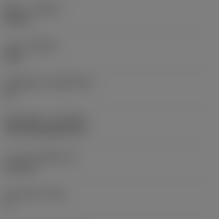
ทิศทาง
(HAND)
Neutral
เกรด
(GRADE)
2015
วัสดุเม็ดมีด
(SUBSTRATE)
HC
ชั้นเคลือบผิว
(COATING)
CVD TiCN+Al2O3+TiN
ความหนาเม็ดมีด
(S)
6.35 mm
มุมหลบหลัก
(AN)
0 °