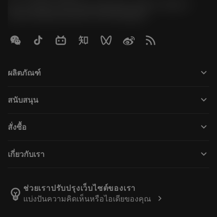
51, JL Tower, 19th Floor, Room No. 1904-6, Rama 9
Road, Kwaeng Huamark, Khet Bangkapi
keyboard_arrow_down
ผลิตภัณฑ์
Alle værktøjer
keyboard_arrow_down
สนับสนุน
Al software
Kundeservice
Genbrug
keyboard_arrow_down
สั่งซื้อ
Distributører og specialister
Genopslibning
Sådan køber du
Vejledninger og vejledninger
Tailor Made
keyboard_arrow_down
เกี่ยวกับเรา
Bestil
Lommeregnere og apps
Om Sandvik Coromant
Returnering
Kataloger og håndbøger
Manufacturing Wellness
Spor din ordre
ช่วยเราปรับปรุงเว็บไซต์ของเรา
emoji_objects
chevron_right
แบ่งปันความคิดเห็นหรือไอเดียของคุณ
Karriere
Lav et tilbud
Bæredygtig virksomhed