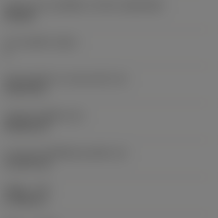
รูปทรงและขนาดเม็ดมีด
(CUTINT_SIZESHAPE)
CN1606
จำนวนคมตัด
(CEDC)
4
เส้นผ่านศูนย์กลางวงกลมแนบใน
(IC)
15.875 mm
รหัสรูปทรงเม็ดมีด
(SC)
Rhombic 80
ความยาวประสิทธิผลของคมตัด
(LE)
15.3199 mm
รัศมีมุม
(RE)
0.7938 mm