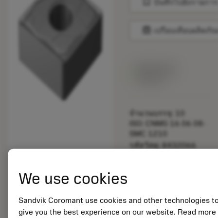
bookmark
บันทึกไปยังรายการ
balance
เปรียบเทียบผลิตภัณ
สินค้าพร้อม
จำหน่าย
จำนวนบรรจุ: 10
ISO: CNMG 16 06 08-
SMC 1210
รหัสวัสดุ: 8432066
EAN:
7323227512891
We use cookies
ANSI: CNMG 542-SMC
1210
การเป็น
Sandvik Coromant use cookies and other technologies t
deployed_code
ตัวแทน
แสดงโมเดล 3 มิติ
give you the best experience on our website. Read more
remove
add
ทั่วไป
shopping_cart
เพิ่มล