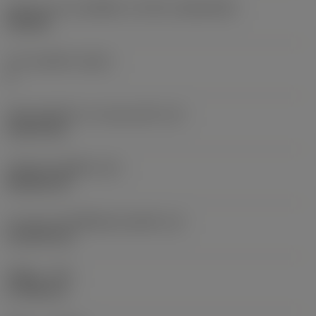
รูปทรงและขนาดเม็ดมีด
(CUTINT_SIZESHAPE)
CN1606
จำนวนคมตัด
(CEDC)
4
เส้นผ่านศูนย์กลางวงกลมแนบใน
(IC)
15.875 mm
รหัสรูปทรงเม็ดมีด
(SC)
Rhombic 80
ความยาวประสิทธิผลของคมตัด
(LE)
15.3199 mm
รัศมีมุม
(RE)
0.7938 mm