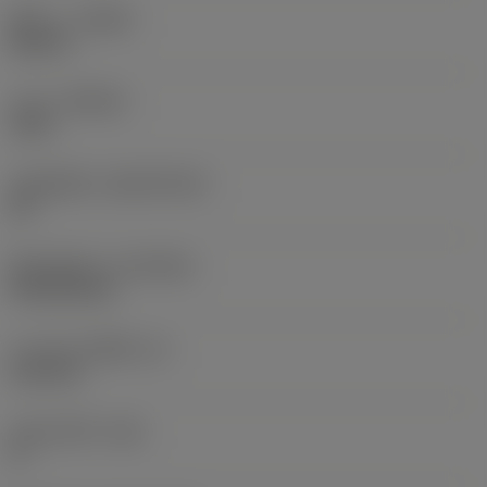
ทิศทาง
(HAND)
Neutral
เกรด
(GRADE)
1210
วัสดุเม็ดมีด
(SUBSTRATE)
HC
ชั้นเคลือบผิว
(COATING)
PVD AlTiCrN
ความหนาเม็ดมีด
(S)
6.35 mm
มุมหลบหลัก
(AN)
0 °