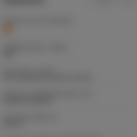
ข้อมูลผลิตภัณฑ์
เมตริก
นิ้ว
Workpiece material
(TMC1ISO)
S
รหัสผู้ผลิตร่องหักเศษ
(CBMD)
SMC
ชนิดการทำงาน
(CTPT)
pre-machining with demand on surface
รหัสรูปแบบการติดตั้งเม็ดมีด (เมตริก)
(IFS)
Cylindrical fixing hole
เส้นผ่าศูนย์กลางรูยึด
(D1)
6.35 mm