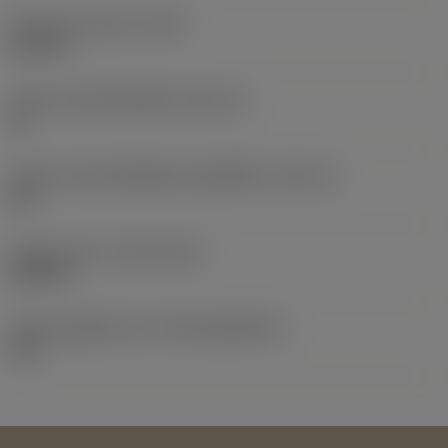
น้ำหนักของอุปกรณ์
(WT)
0.02 kg
รหัสขนาดช่องใส่เม็ดมีด
(SSC_M)
16
รหัสขนาดช่องใส่เม็ดมีดแบบอิมพีเรียล
(SSC_N)
5/8
Release date
(ValFrom20)
26/2/24
รหัสของชุดที่ออกแล้ว
(RELEASEPACK)
24.1