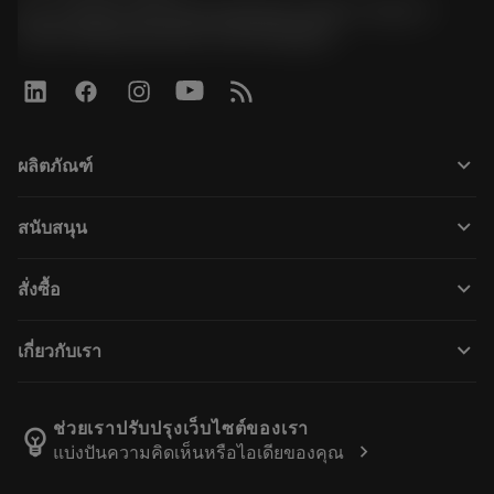
51, JL Tower, 19th Floor, Room No. 1904-6, Rama 9
Road, Kwaeng Huamark, Khet Bangkapi
keyboard_arrow_down
ผลิตภัณฑ์
เครื่องมือทั้งหมด
keyboard_arrow_down
สนับสนุน
ซอฟต์แวร์ทั้งหมด
ฝ่ายบริการลูกค้า
การรีไซเคิล
keyboard_arrow_down
สั่งซื้อ
ผู้จัดจำหน่ายและผู้เชี่ยวชาญ
การปรับสภาพใหม่
วิธีซื้อ
คู่มือและบทช่วยสอน
Tailor Made
keyboard_arrow_down
เกี่ยวกับเรา
สั่งซื้อ
เครื่องคิดเลขและแอป
เกี่ยวกับ Sandvik Coromant
ส่งคืน
แคตตาล็อกและคู่มืออ้างอิง
Manufacturing Wellness
ติดตามคำสั่งซื้อของคุณ
ช่วยเราปรับปรุงเว็บไซต์ของเรา
emoji_objects
chevron_right
แบ่งปันความคิดเห็นหรือไอเดียของคุณ
อาชีพ
ทำใบเสนอราคา
ธุรกิจที่ยั่งยืน