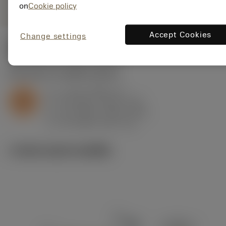
on
Cookie policy
Accept Cookies
Change settings
ค่าเริ่มต้น
(KAPR
95 deg
)
S2.0.Z.AG
,
ความแข็ง: 350 HB
a
2 mm (0.25 - 3)
p
S
f
0.3 mm/r (0.15 - 0.4)
n
h
0.3 mm/r (0.15 - 0.4)
ex
v
26 m/min (60 - 16)
c
ภาพประกอบทางเทคนิค