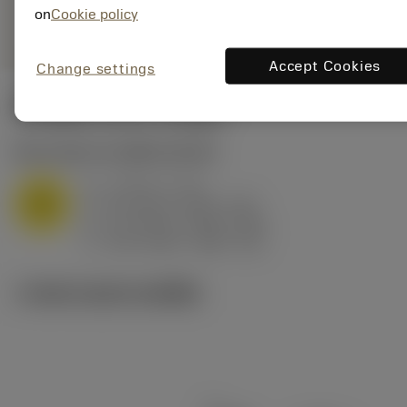
on
Cookie policy
remove
add
ทั่วไป
shopping_cart
เพิ่มล
Accept Cookies
Change settings
ค่าเริ่มต้น
(KAPR
95 deg
)
M1.0.Z.AQ
,
ความแข็ง: 200 HB
a
4 mm (1 - 8)
p
M
f
0.5 mm/r (0.25 - 0.8)
n
h
0.5 mm/r (0.25 - 0.8)
ex
v
125 m/min (180 - 90)
c
ภาพประกอบทางเทคนิค