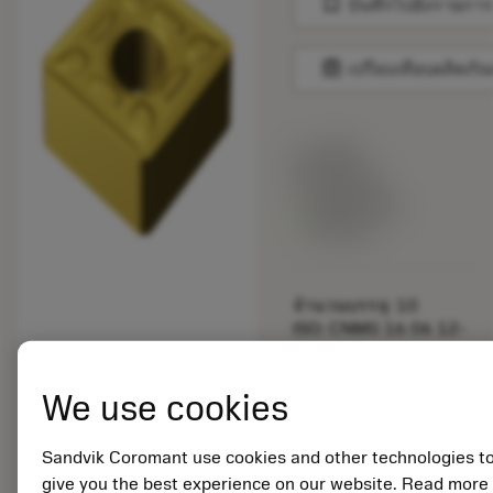
bookmark
บันทึกไปยังรายการ
balance
เปรียบเทียบผลิตภัณ
ราคาตั้ง:
25.45 EUR
สินค้าพร้อม
จำหน่าย
จำนวนบรรจุ: 10
ISO: CNMG 16 06 12-
HM 2025
รหัสวัสดุ: 5725116
We use cookies
EAN: 12321621
ANSI: CNMG 543-HM
2025
Sandvik Coromant use cookies and other technologies t
การเป็น
give you the best experience on our website. Read more
deployed_code
ตัวแทน
แสดงโมเดล 3 มิติ