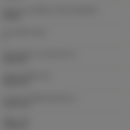
รูปทรงและขนาดเม็ดมีด
(CUTINT_SIZESHAPE)
CN1606
จำนวนคมตัด
(CEDC)
4
เส้นผ่านศูนย์กลางวงกลมแนบใน
(IC)
15.875 mm
รหัสรูปทรงเม็ดมีด
(SC)
Rhombic 80
ความยาวประสิทธิผลของคมตัด
(LE)
14.9199 mm
รัศมีมุม
(RE)
1.1906 mm