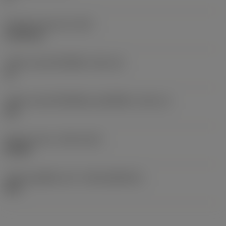
น้ำหนักของอุปกรณ์
(WT)
0.0186 kg
รหัสขนาดช่องใส่เม็ดมีด
(SSC_M)
16
รหัสขนาดช่องใส่เม็ดมีดแบบอิมพีเรียล
(SSC_N)
5/8
Release date
(ValFrom20)
8/9/08
รหัสของชุดที่ออกแล้ว
(RELEASEPACK)
08.2