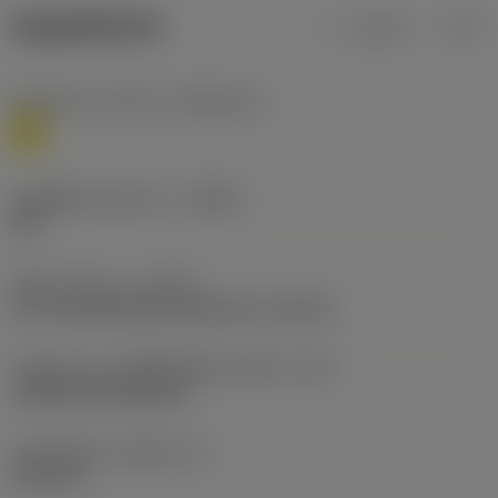
ข้อมูลผลิตภัณฑ์
เมตริก
นิ้ว
Workpiece material
(TMC1ISO)
M
รหัสผู้ผลิตร่องหักเศษ
(CBMD)
HM
ชนิดการทำงาน
(CTPT)
pre-machining with demand on surface
รหัสรูปแบบการติดตั้งเม็ดมีด (เมตริก)
(IFS)
Cylindrical fixing hole
เส้นผ่าศูนย์กลางรูยึด
(D1)
6.35 mm