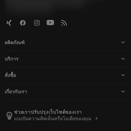
Geschäftsbereich Coromant
phone
+4921141873489
keyboard_arrow_down
ผลิตภัณฑ์
ผลิตภัณฑ์ทั้งหมด
keyboard_arrow_down
บริการ
CoroPlus® Tool Guide
การรีไซเคิล
Tool Assembly
keyboard_arrow_down
สั่งซื้อ
การฟื้นฟูสภาพเครื่องมือ
Tailor Made
วิธีการซื้อ
ความรู้
แคตตาล็อก
keyboard_arrow_down
เกี่ยวกับเรา
สั่ง ซื้อ
บทเรียนอิเล็กทรอนิกส์
ตำแหน่งงาน
ผลการค้นหา
กิจกรรมและการฝึกอบรม
เกี่ยวกับแซนด์วิคโคโรม้อนท์
ติดตามคําสั่งซื้อของคุณ
Tool ID
ช่วยเราปรับปรุงเว็บไซต์ของเรา
emoji_objects
chevron_right
แบ่งปันความคิดเห็นหรือไอเดียของคุณ
ค้นหาเรา
คำ ถาม
สำหรับสื่อมวลชน
ติดต่อเรา