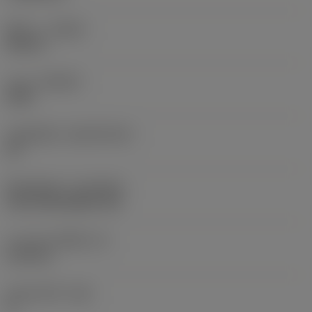
ทิศทาง
(HAND)
Neutral
เกรด
(GRADE)
2025
วัสดุเม็ดมีด
(SUBSTRATE)
HC
ชั้นเคลือบผิว
(COATING)
CVD TiCN+Al2O3+TiN
ความหนาเม็ดมีด
(S)
6.35 mm
มุมหลบหลัก
(AN)
0 °