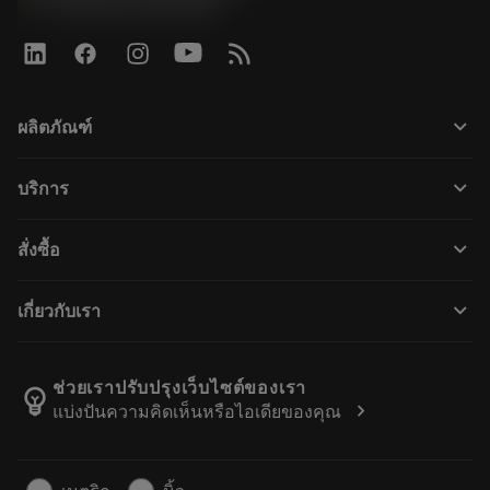
phone
+44 (0)121 368 0305
keyboard_arrow_down
ผลิตภัณฑ์
ผลิตภัณฑ์ทั้งหมด
keyboard_arrow_down
บริการ
CoroPlus® Tool Guide
การรีไซเคิล
Tool Assembly
keyboard_arrow_down
สั่งซื้อ
การฟื้นฟูสภาพเครื่องมือ
Tailor Made
วิธีการซื้อ
ความรู้
แคตตาล็อก
keyboard_arrow_down
เกี่ยวกับเรา
สั่ง ซื้อ
บทเรียนอิเล็กทรอนิกส์
ตำแหน่งงาน
ผลการค้นหา
กิจกรรมและการฝึกอบรม
เกี่ยวกับแซนด์วิคโคโรม้อนท์
ติดตามคําสั่งซื้อของคุณ
Tool ID
ช่วยเราปรับปรุงเว็บไซต์ของเรา
emoji_objects
chevron_right
แบ่งปันความคิดเห็นหรือไอเดียของคุณ
ค้นหาเรา
คำ ถาม
สำหรับสื่อมวลชน
ติดต่อเรา
ข้อมูลความปลอดภัยในการทำงาน