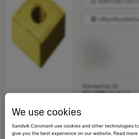
bookmark
บันทึกไปยังรายการ
balance
เปรียบเทียบผลิตภัณ
ราคาตั้ง:
22.05 GBP
สินค้าพร้อม
จำหน่าย
จำนวนบรรจุ: 10
ISO: CNMG 16 06 12-
MMC 2025
รหัสวัสดุ: 6198197
We use cookies
EAN: 26198197
ANSI: CNMG 543-MMC
Sandvik Coromant use cookies and other technologies t
2025
การเป็น
give you the best experience on our website. Read more
deployed_code
ตัวแทน
แสดงโมเดล 3 มิติ