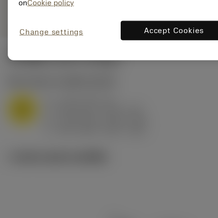
on
Cookie policy
remove
add
ทั่วไป
shopping_cart
เพิ่มล
Accept Cookies
Change settings
ค่าเริ่มต้น
(KAPR
95 deg
)
M1.0.Z.AQ
,
ความแข็ง: 200 HB
a
3 mm (0.5 - 4)
p
M
f
0.35 mm/r (0.15 - 0.5)
n
h
0.35 mm/r (0.15 - 0.5)
ex
v
155 m/min (215 - 125)
c
ภาพประกอบทางเทคนิค