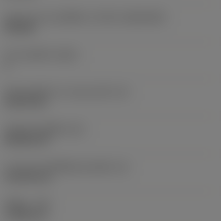
รูปทรงและขนาดเม็ดมีด
(CUTINT_SIZESHAPE)
CN1606
จำนวนคมตัด
(CEDC)
4
เส้นผ่านศูนย์กลางวงกลมแนบใน
(IC)
15.875 mm
รหัสรูปทรงเม็ดมีด
(SC)
Rhombic 80
ความยาวประสิทธิผลของคมตัด
(LE)
14.9199 mm
รัศมีมุม
(RE)
1.1906 mm