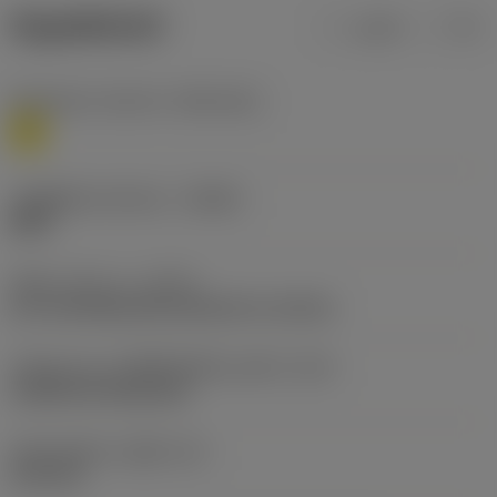
ข้อมูลผลิตภัณฑ์
เมตริก
นิ้ว
Workpiece material
(TMC1ISO)
M
รหัสผู้ผลิตร่องหักเศษ
(CBMD)
MMC
ชนิดการทำงาน
(CTPT)
pre-machining with demand on surface
รหัสรูปแบบการติดตั้งเม็ดมีด (เมตริก)
(IFS)
Cylindrical fixing hole
เส้นผ่าศูนย์กลางรูยึด
(D1)
6.35 mm