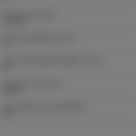
น้ำหนักของอุปกรณ์
(WT)
0.0193 kg
รหัสขนาดช่องใส่เม็ดมีด
(SSC_M)
16
รหัสขนาดช่องใส่เม็ดมีดแบบอิมพีเรียล
(SSC_N)
5/8
Release date
(ValFrom20)
19/9/12
รหัสของชุดที่ออกแล้ว
(RELEASEPACK)
12.2