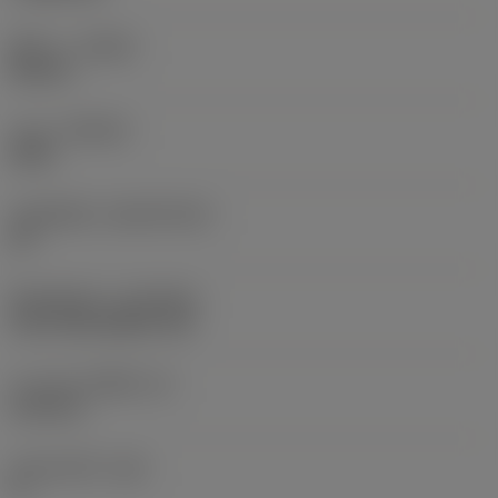
ทิศทาง
(HAND)
Neutral
เกรด
(GRADE)
2025
วัสดุเม็ดมีด
(SUBSTRATE)
HC
ชั้นเคลือบผิว
(COATING)
CVD TiCN+Al2O3+TiN
ความหนาเม็ดมีด
(S)
6.35 mm
มุมหลบหลัก
(AN)
0 °