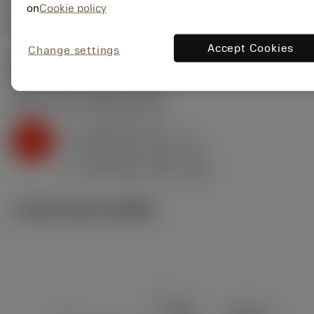
on
Cookie policy
Accept Cookies
Change settings
ค่าเริ่มต้น
(KAPR
95 deg
)
K2.2.C.UT
,
ความแข็ง: 245 HB
a
4 mm (0.3 - 8)
p
K
f
0.45 mm/r (0.2 - 0.7)
n
h
0.45 mm/r (0.2 - 0.7)
ex
v
310 m/min (395 - 260)
c
ภาพประกอบทางเทคนิค