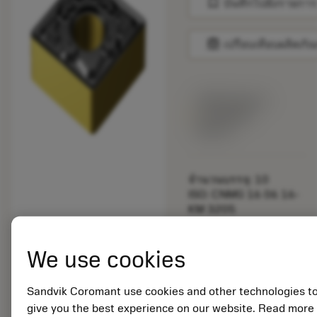
bookmark
บันทึกไปยังรายการ
balance
เปรียบเทียบผลิตภัณ
พร้อมจําหน่าย
ภายในหนึ่ง
สัปดาห์
จำนวนบรรจุ: 10
ISO: CNMG 16 06 16-
KM 3205
รหัสวัสดุ: 5725373
EAN: 11573741
We use cookies
ANSI: CNMG 544-KM
3205
การเป็น
Sandvik Coromant use cookies and other technologies t
deployed_code
ตัวแทน
แสดงโมเดล 3 มิติ
give you the best experience on our website. Read more
remove
add
ทั่วไป
shopping_cart
เพิ่มล