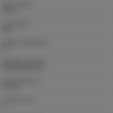
ทิศทาง
(HAND)
Neutral
เกรด
(GRADE)
3205
วัสดุเม็ดมีด
(SUBSTRATE)
HC
ชั้นเคลือบผิว
(COATING)
CVD TiCN+Al2O3+TiN
ความหนาเม็ดมีด
(S)
6.35 mm
มุมหลบหลัก
(AN)
0 °