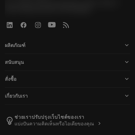
51, JL Tower, 19th Floor, Room No. 1904-6, Rama 9
Road, Kwaeng Huamark, Khet Bangkapi
keyboard_arrow_down
ผลิตภัณฑ์
เครื่องมือทั้งหมด
keyboard_arrow_down
สนับสนุน
ซอฟต์แวร์ทั้งหมด
ฝ่ายบริการลูกค้า
การรีไซเคิล
keyboard_arrow_down
สั่งซื้อ
ผู้จัดจำหน่ายและผู้เชี่ยวชาญ
การปรับสภาพใหม่
วิธีซื้อ
คู่มือและบทช่วยสอน
Tailor Made
keyboard_arrow_down
เกี่ยวกับเรา
สั่งซื้อ
เครื่องคิดเลขและแอป
เกี่ยวกับ Sandvik Coromant
ส่งคืน
แคตตาล็อกและคู่มืออ้างอิง
Manufacturing Wellness
ติดตามคำสั่งซื้อของคุณ
ช่วยเราปรับปรุงเว็บไซต์ของเรา
emoji_objects
chevron_right
แบ่งปันความคิดเห็นหรือไอเดียของคุณ
อาชีพ
ทำใบเสนอราคา
ธุรกิจที่ยั่งยืน