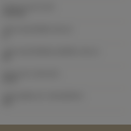
น้ำหนักของอุปกรณ์
(WT)
0.0196 kg
รหัสขนาดช่องใส่เม็ดมีด
(SSC_M)
16
รหัสขนาดช่องใส่เม็ดมีดแบบอิมพีเรียล
(SSC_N)
5/8
Release date
(ValFrom20)
5/7/17
รหัสของชุดที่ออกแล้ว
(RELEASEPACK)
03.2