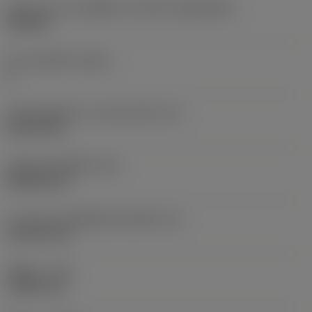
รูปทรงและขนาดเม็ดมีด
(CUTINT_SIZESHAPE)
CN1606
จำนวนคมตัด
(CEDC)
4
เส้นผ่านศูนย์กลางวงกลมแนบใน
(IC)
15.875 mm
รหัสรูปทรงเม็ดมีด
(SC)
Rhombic 80
ความยาวประสิทธิผลของคมตัด
(LE)
14.5199 mm
รัศมีมุม
(RE)
1.5875 mm