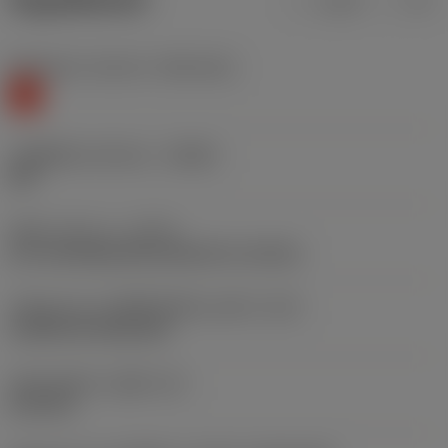
ข้อมูลผลิตภัณฑ์
เมตริก
นิ้ว
Workpiece material
(TMC1ISO)
K
รหัสผู้ผลิตร่องหักเศษ
(CBMD)
KM
ชนิดการทำงาน
(CTPT)
pre-machining with demand on surface
รหัสรูปแบบการติดตั้งเม็ดมีด (เมตริก)
(IFS)
Cylindrical fixing hole
เส้นผ่าศูนย์กลางรูยึด
(D1)
6.35 mm