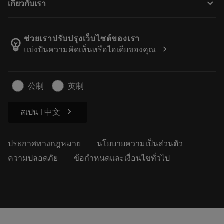
keyboard_arrow_down
เกี่ยวกับเรา
สั่งซื้อ
เครื่องคิดเลขและแอป
เกี่ยวกับ Sandvik Coromant
ส่งคืน
แคตตาล็อกและคู่มืออ้างอิง
Manufacturing Wellness
ติดตามคำสั่งซื้อของคุณ
ช่วยเราปรับปรุงเว็บไซต์ของเรา
emoji_objects
chevron_right
แบ่งปันความคิดเห็นหรือไอเดียของคุณ
อาชีพ
ทำใบเสนอราคา
ธุรกิจที่ยั่งยืน
บทความ
公制
英制
สำหรับสื่อมวลชน
chevron_right
สเปน | 中文
ประกาศทางกฎหมาย
นโยบายความเป็นส่วนตัว
ความปลอดภัย
ข้อกำหนดและเงื่อนไขทั่วไป