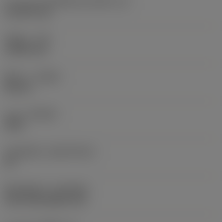
ความยาวประสิทธิผลของคมตัด
(LE)
14.5199 mm
รัศมีมุม
(RE)
1.5875 mm
ทิศทาง
(HAND)
Neutral
เกรด
(GRADE)
4405
วัสดุเม็ดมีด
(SUBSTRATE)
HC
ชั้นเคลือบผิว
(COATING)
CVD TiCN+Al2O3+TiN