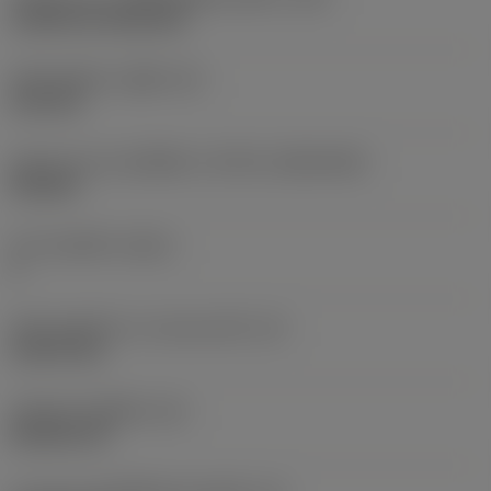
Cylindrical fixing hole
เส้นผ่าศูนย์กลางรูยึด
(D1)
6.35 mm
รูปทรงและขนาดเม็ดมีด
(CUTINT_SIZESHAPE)
CN1606
จำนวนคมตัด
(CEDC)
4
เส้นผ่านศูนย์กลางวงกลมแนบใน
(IC)
15.875 mm
รหัสรูปทรงเม็ดมีด
(SC)
Rhombic 80