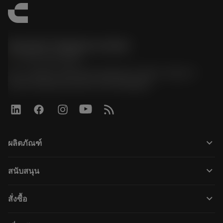
Sandvik Thailand Limited
phone
+66 2 016 2120
51, JL Tower, 19th Floor, Room No. 1904-6, Rama 9
Road, Kwaeng Huamark, Khet Bangkapi
keyboard_arrow_down
ผลิตภัณฑ์
เครื่องมือทั้งหมด
keyboard_arrow_down
สนับสนุน
ซอฟต์แวร์ทั้งหมด
ฝ่ายบริการลูกค้า
การรีไซเคิล
keyboard_arrow_down
สั่งซื้อ
ผู้จัดจำหน่ายและผู้เชี่ยวชาญ
การปรับสภาพใหม่
วิธีซื้อ
คู่มือและบทช่วยสอน
Tailor Made