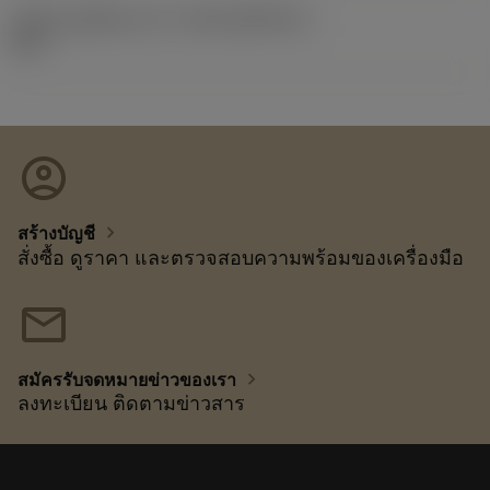
รหัสของชุดที่ออกแล้ว
(RELEASEPACK)
23.2
account_circle
chevron_right
สร้างบัญชี
สั่งซื้อ ดูราคา และตรวจสอบความพร้อมของเครื่องมือ
mail
chevron_right
สมัครรับจดหมายข่าวของเรา
ลงทะเบียน ติดตามข่าวสาร