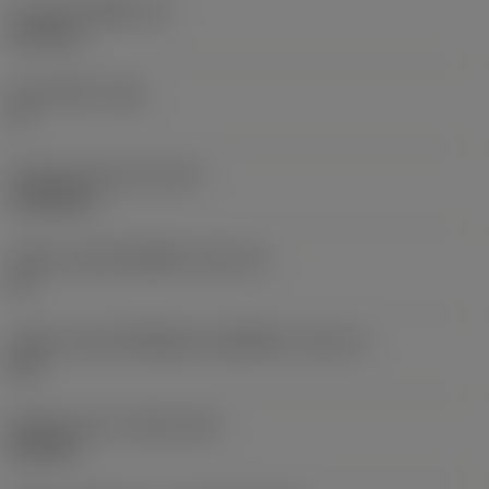
ความหนาเม็ดมีด
(S)
6.35 mm
มุมหลบหลัก
(AN)
0 °
น้ำหนักของอุปกรณ์
(WT)
0.0184 kg
รหัสขนาดช่องใส่เม็ดมีด
(SSC_M)
16
รหัสขนาดช่องใส่เม็ดมีดแบบอิมพีเรียล
(SSC_N)
5/8
Release date
(ValFrom20)
25/9/23