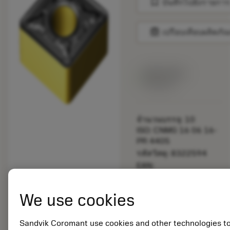
bookmark
บันทึกไปยังรายการ
balance
เปรียบเทียบผลิตภัณ
สินค้าพร้อม
จำหน่าย
จำนวนบรรจุ: 10
ISO: CNMG 16 06 16-
PR 4405
รหัสวัสดุ: 8322594
EAN:
7323227073996
ANSI: CNMG 544-PR
We use cookies
4405
การเป็น
deployed_code
ตัวแทน
แสดงโมเดล 3 มิติ
Sandvik Coromant use cookies and other technologies t
remove
add
ทั่วไป
shopping_cart
เพิ่มล