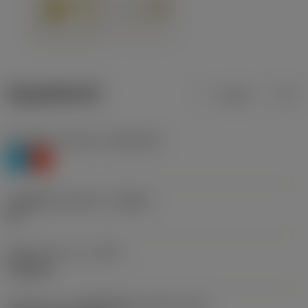
ข้อมูลผลิตภัณฑ์
เมตริก
นิ้ว
Workpiece material
(TMC1ISO)
P
K
รหัสผู้ผลิตร่องหักเศษ
(CBMD)
PR
ชนิดการทำงาน
(CTPT)
roughing
รหัสรูปแบบการติดตั้งเม็ดมีด (เมตริก)
(IFS)