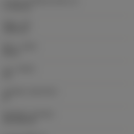
ความยาวประสิทธิผลของคมตัด
(LE)
17.7439 mm
รัศมีมุม
(RE)
1.5875 mm
ทิศทาง
(HAND)
Neutral
เกรด
(GRADE)
235
วัสดุเม็ดมีด
(SUBSTRATE)
HC
ชั้นเคลือบผิว
(COATING)
CVD TiCN+TiN