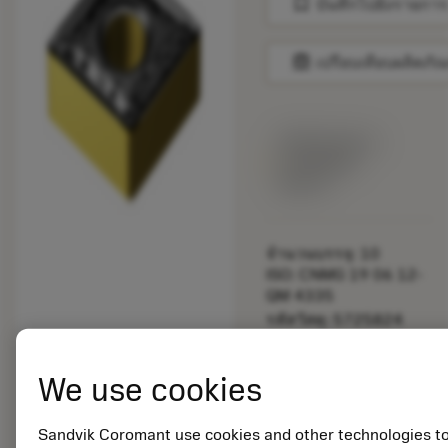
bookmark
บันทึกไปยังรายการ
balance
เปรียบเทียบผลิตภัณ
พร้อมจําหน่าย
ภายในหนึ่ง
สัปดาห์
จำนวนบรรจุ: 10
ISO: CNMG 19 06 12-
QM 4335
รหัสวัสดุ: 5725824
EAN: 10621144
ANSI: CNMM 644-HR
We use cookies
235
การเป็น
deployed_code
ตัวแทน
แสดงโมเดล 3 มิติ
Sandvik Coromant use cookies and other technologies t
remove
add
ทั่วไป
shopping_cart
เพิ่มล