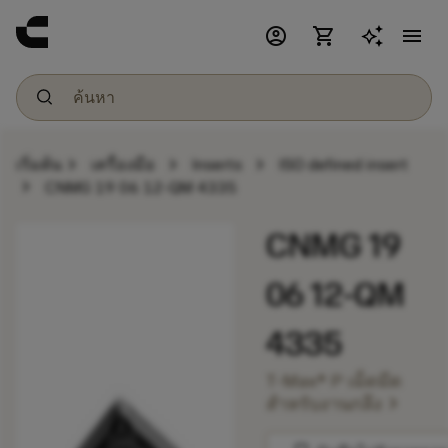
account_circle
shopping_cart
menu
chevron_right
chevron_right
chevron_right
เริ่มต้น
เครื่องมือ
Inserts
ISO defined insert
chevron_right
CNMG 19 06 12-QM 4335
CNMG 19
06 12-QM
4335
T-Max® P เม็ดมีด
chevron_right
สำหรับงานกลึง