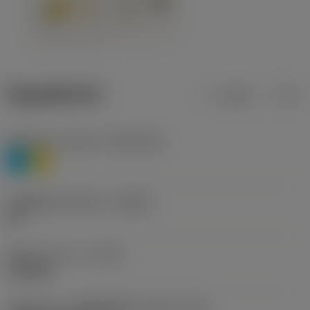
ข้อมูลผลิตภัณฑ์
เมตริก
นิ้ว
Workpiece material
(TMC1ISO)
P
M
รหัสผู้ผลิตร่องหักเศษ
(CBMD)
HR
ชนิดการทำงาน
(CTPT)
roughing
รหัสรูปแบบการติดตั้งเม็ดมีด (เมตริก)
(IFS)