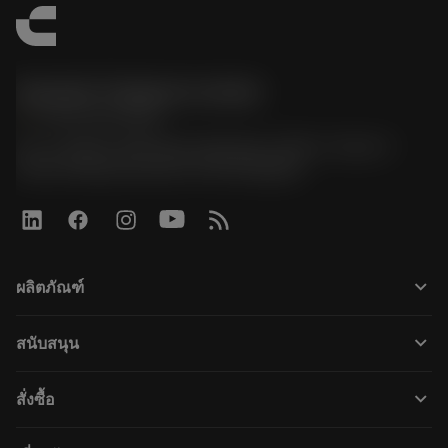
Sandvik Thailand Limited
phone
+66 2 016 2120
51, JL Tower, 19th Floor, Room No. 1904-6, Rama 9
Road, Kwaeng Huamark, Khet Bangkapi
keyboard_arrow_down
ผลิตภัณฑ์
すべてのツール
keyboard_arrow_down
สนับสนุน
すべてのソフトウェア
カスタマーサービス
リサイクル
keyboard_arrow_down
สั่งซื้อ
販売店および専門家
再生処理
購入方法
ガイドとチュートリアル
テーラーメード