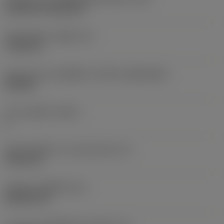
Cylindrical fixing hole
เส้นผ่าศูนย์กลางรูยึด
(D1)
7.925 mm
รูปทรงและขนาดเม็ดมีด
(CUTINT_SIZESHAPE)
CN1906
จำนวนคมตัด
(CEDC)
2
เส้นผ่านศูนย์กลางวงกลมแนบใน
(IC)
19.05 mm
รหัสรูปทรงเม็ดมีด
(SC)
Rhombic 80