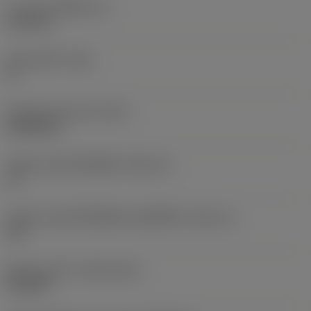
ความหนาเม็ดมีด
(S)
6.35 mm
มุมหลบหลัก
(AN)
0 °
น้ำหนักของอุปกรณ์
(WT)
0.0262 kg
รหัสขนาดช่องใส่เม็ดมีด
(SSC_M)
19
รหัสขนาดช่องใส่เม็ดมีดแบบอิมพีเรียล
(SSC_N)
3/4
Release date
(ValFrom20)
2/11/92