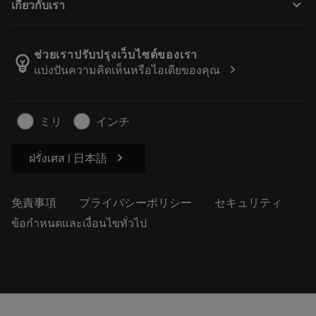
keyboard_arrow_down
เกี่ยวกับเรา
注文
計算ツールとアプリ
サンドビック・コロマントについて
戻る
カタログおよびハンドブック
Manufacturing Wellness
注文を追跡する
ช่วยเราปรับปรุงเว็บไซต์ของเรา
emoji_objects
chevron_right
แบ่งปันความคิดเห็นหรือไอเดียของคุณ
経歴
見積もりを作成する
サステナブルな事業
記事
ミリ
インチ
プレス用
chevron_right
ฝรั่งเศส | 日本語
免責事項
プライバシーポリシー
セキュリティ
ข้อกำหนดและเงื่อนไขทั่วไป