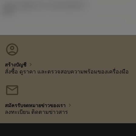
รหัสของชุดที่ออกแล้ว
(RELEASEPACK)
92.3
account_circle
chevron_right
สร้างบัญชี
สั่งซื้อ ดูราคา และตรวจสอบความพร้อมของเครื่องมือ
mail
chevron_right
สมัครรับจดหมายข่าวของเรา
ลงทะเบียน ติดตามข่าวสาร