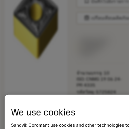
bookmark
บันทึกไปยังรายการ
balance
เปรียบเทียบผลิตภัณ
พร้อมจําหน่าย
ภายในหนึ่ง
สัปดาห์
จำนวนบรรจุ: 10
ISO: CNMG 19 06 24-
PR 4335
รหัสวัสดุ: 5725824
EAN: 10621144
ANSI: CNMM 644-HR
We use cookies
235
การเป็น
deployed_code
ตัวแทน
แสดงโมเดล 3 มิติ
Sandvik Coromant use cookies and other technologies t
remove
add
ทั่วไป
shopping_cart
เพิ่มล