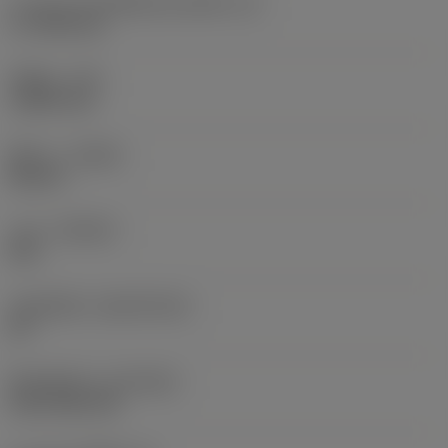
ความยาวประสิทธิผลของคมตัด
(LE)
17.7439 mm
รัศมีมุม
(RE)
1.5875 mm
ทิศทาง
(HAND)
Neutral
เกรด
(GRADE)
235
วัสดุเม็ดมีด
(SUBSTRATE)
HC
ชั้นเคลือบผิว
(COATING)
CVD TiCN+TiN