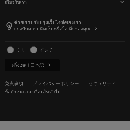
keyboard_arrow_down
เกี่ยวกับเรา
注文
計算ツールとアプリ
サンドビック・コロマントについて
戻る
カタログおよびハンドブック
Manufacturing Wellness
注文を追跡する
ช่วยเราปรับปรุงเว็บไซต์ของเรา
emoji_objects
chevron_right
แบ่งปันความคิดเห็นหรือไอเดียของคุณ
経歴
見積もりを作成する
サステナブルな事業
記事
ミリ
インチ
プレス用
chevron_right
ฝรั่งเศส | 日本語
免責事項
プライバシーポリシー
セキュリティ
ข้อกำหนดและเงื่อนไขทั่วไป