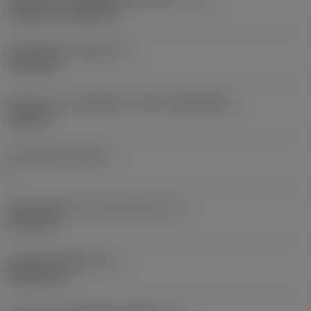
Cylindrical fixing hole
เส้นผ่าศูนย์กลางรูยึด
(D1)
7.925 mm
รูปทรงและขนาดเม็ดมีด
(CUTINT_SIZESHAPE)
CN1906
จำนวนคมตัด
(CEDC)
2
เส้นผ่านศูนย์กลางวงกลมแนบใน
(IC)
19.05 mm
รหัสรูปทรงเม็ดมีด
(SC)
Rhombic 80