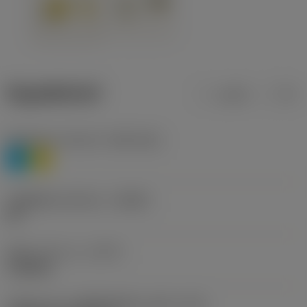
ข้อมูลผลิตภัณฑ์
เมตริก
นิ้ว
Workpiece material
(TMC1ISO)
P
M
รหัสผู้ผลิตร่องหักเศษ
(CBMD)
HR
ชนิดการทำงาน
(CTPT)
roughing
รหัสรูปแบบการติดตั้งเม็ดมีด (เมตริก)
(IFS)