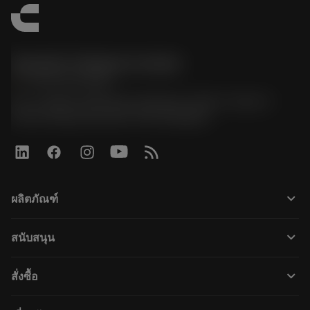
Sandvik Thailand Limited
phone
+66 2 016 2120
51, JL Tower, 19th Floor, Room No. 1904-6, Rama 9
Road, Kwaeng Huamark, Khet Bangkapi
keyboard_arrow_down
ผลิตภัณฑ์
すべてのツール
keyboard_arrow_down
สนับสนุน
すべてのソフトウェア
カスタマーサービス
リサイクル
keyboard_arrow_down
สั่งซื้อ
販売店および専門家
再生処理
購入方法
ガイドとチュートリアル
テーラーメード