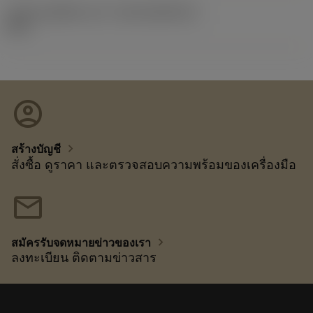
รหัสของชุดที่ออกแล้ว
(RELEASEPACK)
92.3
account_circle
chevron_right
สร้างบัญชี
สั่งซื้อ ดูราคา และตรวจสอบความพร้อมของเครื่องมือ
mail
chevron_right
สมัครรับจดหมายข่าวของเรา
ลงทะเบียน ติดตามข่าวสาร