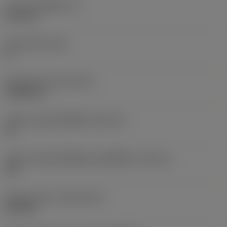
ความหนาเม็ดมีด
(S)
6.35 mm
มุมหลบหลัก
(AN)
0 °
น้ำหนักของอุปกรณ์
(WT)
0.0262 kg
รหัสขนาดช่องใส่เม็ดมีด
(SSC_M)
19
รหัสขนาดช่องใส่เม็ดมีดแบบอิมพีเรียล
(SSC_N)
3/4
Release date
(ValFrom20)
2/11/92