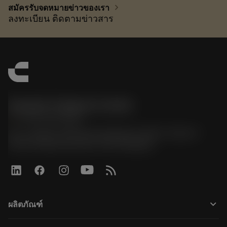
chevron_right
สมัครรับจดหมายข่าวของเรา
ลงทะเบียน ติดตามข่าวสาร
Sandvik Thailand Limited
phone
+66 2 016 2120
51, JL Tower, 19th Floor, Room No. 1904-6, Rama 9
Road, Kwaeng Huamark, Khet Bangkapi
keyboard_arrow_down
ผลิตภัณฑ์
All tools