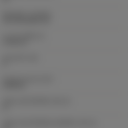
ชั้นเคลือบผิว
(COATING)
CVD TiCN+Al2O3+TiN
ความหนาเม็ดมีด
(S)
4.7625 mm
มุมหลบหลัก
(AN)
0 °
น้ำหนักของอุปกรณ์
(WT)
0.0083 kg
รหัสขนาดช่องใส่เม็ดมีด
(SSC_M)
12
รหัสขนาดช่องใส่เม็ดมีดแบบอิมพีเรียล
(SSC_N)