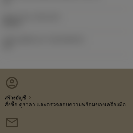
1/2
Release date
(ValFrom20)
25/2/12
รหัสของชุดที่ออกแล้ว
(RELEASEPACK)
12.1
account_circle
chevron_right
สร้างบัญชี
สั่งซื้อ ดูราคา และตรวจสอบความพร้อมของเครื่องมือ
mail