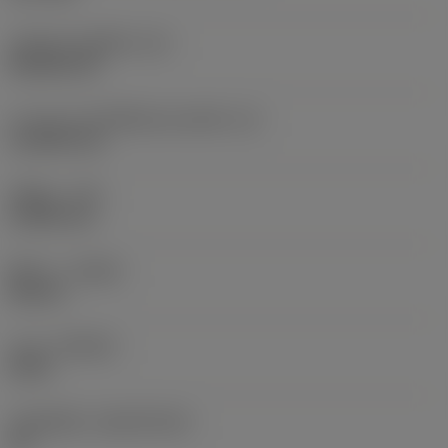
รหัสรูปทรงเม็ดมีด
(SC)
Rhombic 80
ความยาวประสิทธิผลของคมตัด
(LE)
12.4959 mm
รัศมีมุม
(RE)
0.3969 mm
ทิศทาง
(HAND)
Neutral
เกรด
(GRADE)
GC30
วัสดุเม็ดมีด
(SUBSTRATE)
HC