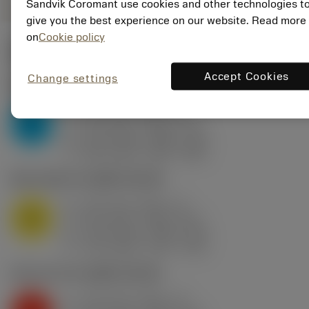
Sandvik Coromant use cookies and other technologies t
give you the best experience on our website. Read more
on
Cookie policy
ค่าเริ่มต้น
(KAPR
95 deg
)
Accept Cookies
Change settings
P2.1.Z.AN
,
ความแข็ง: 175 HB
a
0.75 mm (0.15 - 4)
p
P
f
0.15 mm/r (0.05 - 0.2)
n
h
0.15 mm/r (0.05 - 0.2)
ex
v
220 m/min (295 - 200)
c
M1.0.Z.AQ
,
ความแข็ง: 200 HB
a
0.75 mm (0.15 - 4)
p
M
f
0.15 mm/r (0.04 - 0.2)
n
h
0.15 mm/r (0.04 - 0.2)
ex
v
175 m/min (175 - 170)
c
K2.2.C.UT
,
ความแข็ง: 245 HB
a
0.75 mm (0.15 - 4)
p