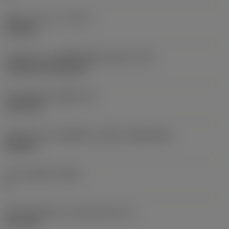
ชนิดการทำงาน
(CTPT)
finishing
รหัสรูปแบบการติดตั้งเม็ดมีด (เมตริก)
(IFS)
Cylindrical fixing hole
เส้นผ่าศูนย์กลางรูยึด
(D1)
5.156 mm
รูปทรงและขนาดเม็ดมีด
(CUTINT_SIZESHAPE)
CN1204
จำนวนคมตัด
(CEDC)
4
เส้นผ่านศูนย์กลางวงกลมแนบใน
(IC)
12.7 mm