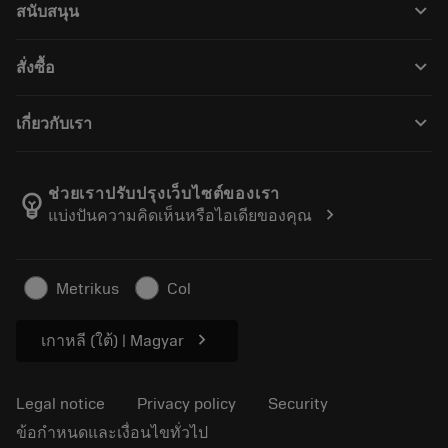
keyboard_arrow_down
สนับสนุน
All software
Customer service
การรีไซเคิล
keyboard_arrow_down
สั่งซื้อ
Distributors and specialists
การฟื้นฟูสภาพเครื่องมือ
How to buy
Guides and tutorials
Tailor Made
keyboard_arrow_down
เกี่ยวกับเรา
Order
Calculators and apps
About Sandvik Coromant
Return
Catalogues and handbooks
Manufacturing wellness
Track your order
ช่วยเราปรับปรุงเว็บไซต์ของเรา
emoji_objects
chevron_right
แบ่งปันความคิดเห็นหรือไอเดียของคุณ
Career
Make a quotation
Sustainable business
บทความ
Metrikus
Col
For press
chevron_right
เกาหลี (ใต้) | Magyar
Legal notice
Privacy policy
Security
ข้อกำหนดและเงื่อนไขทั่วไป