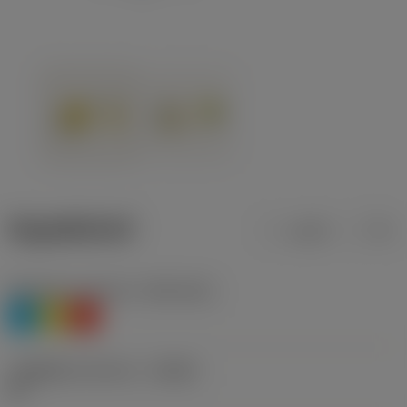
ข้อมูลผลิตภัณฑ์
เมตริก
นิ้ว
Workpiece material
(TMC1ISO)
P
M
K
รหัสผู้ผลิตร่องหักเศษ
(CBMD)
XF