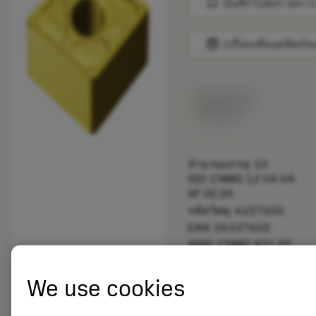
bookmark
บันทึกไปยังรายการ
balance
เปรียบเทียบผลิตภัณ
สินค้าพร้อม
จำหน่าย
จำนวนบรรจุ: 10
ISO: CNMG 12 04 04-
XF GC30
รหัสวัสดุ: 6107602
EAN: 26107602
ANSI: CNMG 431-XF
GC30
การเป็น
deployed_code
We use cookies
ตัวแทน
แสดงโมเดล 3 มิติ
remove
add
ทั่วไป
shopping_cart
เพิ่มล