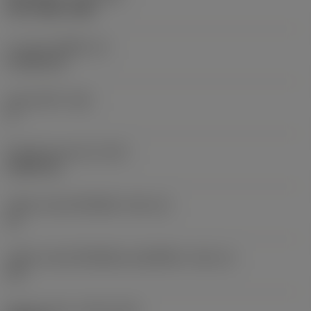
PVD TiAlN+TiAlN
ความหนาเม็ดมีด
(S)
4.7625 mm
มุมหลบหลัก
(AN)
0 °
น้ำหนักของอุปกรณ์
(WT)
0.0087 kg
รหัสขนาดช่องใส่เม็ดมีด
(SSC_M)
12
รหัสขนาดช่องใส่เม็ดมีดแบบอิมพีเรียล
(SSC_N)
1/2
Release date
(ValFrom20)