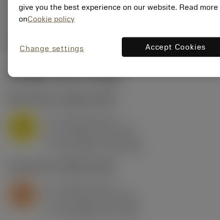
give you the best experience on our website. Read more
on
Cookie policy
remove
add
shopping_cart
เพิ่มลงในรถเข็น
Accept Cookies
Change settings
ค่าเริ่มต้น
(KAPR
95 deg
)
M1.0.Z.AQ
,
ความแข็ง: 200 HB
a
4 mm (1.6 - 6)
p
M
f
0.5 mm/r (0.3 - 0.7)
n
h
0.5 mm/r (0.3 - 0.7)
ex
v
105 m/min (140 - 85)
c
S2.0.Z.AG
,
ความแข็ง: 350 HB
a
3 mm (1.6 - 5)
p
S
f
0.4 mm/r (0.3 - 0.6)
n
h
0.4 mm/r (0.3 - 0.6)
ex
v
9.5 m/min (16 - 4.3)
c