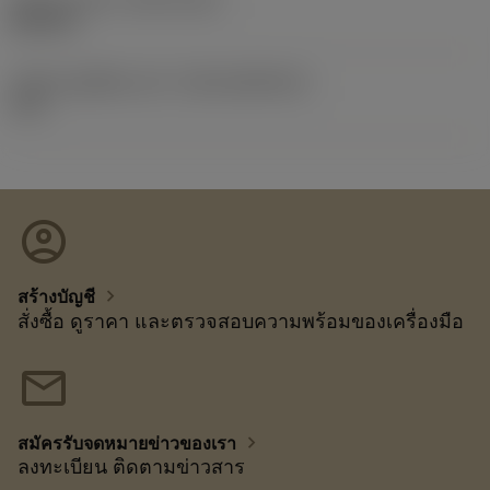
20/2/13
รหัสของชุดที่ออกแล้ว
(RELEASEPACK)
13.1
account_circle
chevron_right
สร้างบัญชี
สั่งซื้อ ดูราคา และตรวจสอบความพร้อมของเครื่องมือ
mail
chevron_right
สมัครรับจดหมายข่าวของเรา
ลงทะเบียน ติดตามข่าวสาร