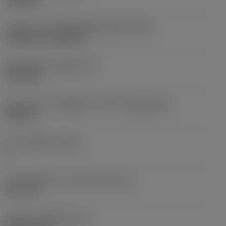
roughing
รหัสรูปแบบการติดตั้งเม็ดมีด (เมตริก)
(IFS)
Cylindrical fixing hole
เส้นผ่าศูนย์กลางรูยึด
(D1)
5.156 mm
รูปทรงและขนาดเม็ดมีด
(CUTINT_SIZESHAPE)
CN1204
จำนวนคมตัด
(CEDC)
4
เส้นผ่านศูนย์กลางวงกลมแนบใน
(IC)
12.7 mm
รหัสรูปทรงเม็ดมีด
(SC)