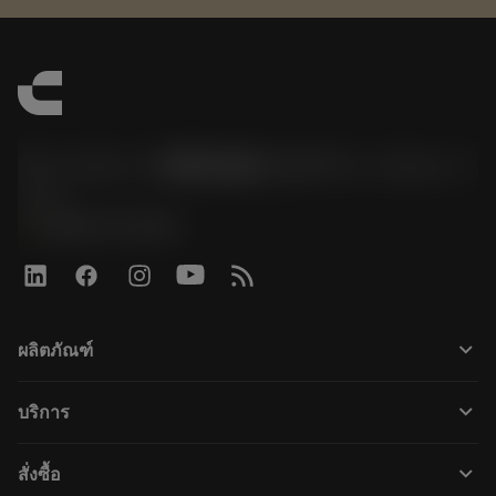
サンドビック株式会社コロマントカンパ
ニー
phone
0800-919-0291
keyboard_arrow_down
ผลิตภัณฑ์
ผลิตภัณฑ์ทั้งหมด
keyboard_arrow_down
บริการ
CoroPlus® Tool Guide
การรีไซเคิล
Tool Assembly
keyboard_arrow_down
สั่งซื้อ
การฟื้นฟูสภาพเครื่องมือ
Tailor Made