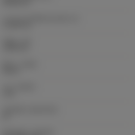
Rhombic 80
ความยาวประสิทธิผลของคมตัด
(LE)
11.2959 mm
รัศมีมุม
(RE)
1.5875 mm
ทิศทาง
(HAND)
Neutral
เกรด
(GRADE)
1115
วัสดุเม็ดมีด
(SUBSTRATE)
HC
ชั้นเคลือบผิว
(COATING)