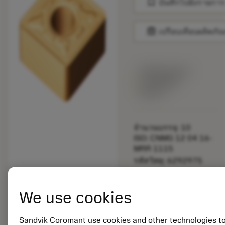
bookmark
บันทึกไปยังรายการ
balance
เปรียบเทียบผลิตภัณ
พร้อมจําหน่าย
ภายในหนึ่ง
สัปดาห์
จำนวนบรรจุ: 10
ISO: CNMG 12 04 16-
MRR 1115
รหัสวัสดุ: 6292975
EAN: 26292975
ANSI: CNMG 434-MRR
We use cookies
1115
การเป็น
deployed_code
ตัวแทน
แสดงโมเดล 3 มิติ
Sandvik Coromant use cookies and other technologies t
remove
add
ทั่วไป
shopping_cart
เพิ่มล