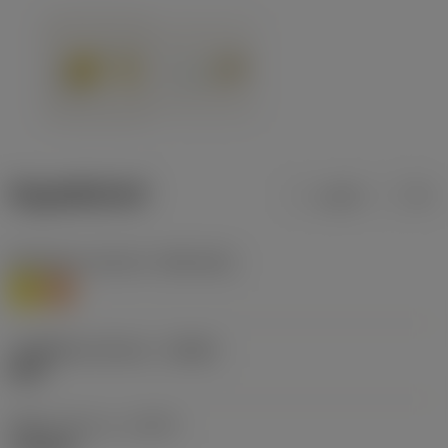
ข้อมูลผลิตภัณฑ์
เมตริก
นิ้ว
Workpiece material
(TMC1ISO)
M
S
รหัสผู้ผลิตร่องหักเศษ
(CBMD)
MRR
ชนิดการทำงาน
(CTPT)