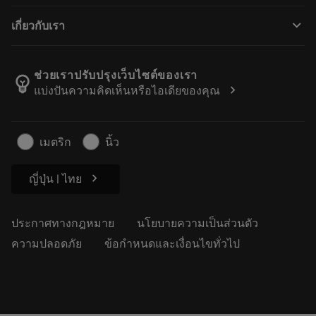
วิธีการซื้อ
ความรู้
แคตตาล็อก
keyboard_arrow_down
เกี่ยวกับเรา
สั่ง ซื้อ
บทเรียนอิเล็กทรอนิกส์
ตำแหน่งงาน
ผลการค้นหา
กิจกรรมและการฝึกอบรม
เกี่ยวกับแซนด์วิคโคโรม้อนท์
ติดตามคําสั่งซื้อของคุณ
Tool ID
ช่วยเราปรับปรุงเว็บไซต์ของเรา
emoji_objects
chevron_right
แบ่งปันความคิดเห็นหรือไอเดียของคุณ
ค้นหาเรา
คำ ถาม
สำหรับสื่อมวลชน
ติดต่อเรา
ข้อมูลความปลอดภัยในการทำงาน
เมตริก
นิ้ว
ความยั่งยืน
chevron_right
ญี่ปุ่น | ไทย
ประกาศทางกฎหมาย
นโยบายความเป็นส่วนตัว
ความปลอดภัย
ข้อกำหนดและเงื่อนไขทั่วไป