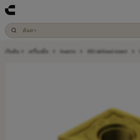
chevron_right
chevron_right
chevron_right
chevron_right
เริ่มต้น
เครื่องมือ
Inserts
ISO defined insert