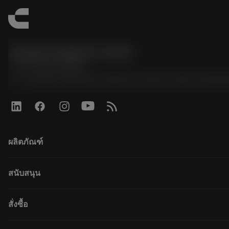
Sandvik Thailand Limited
phone
+66 2 016 2120
51, JL Tower, 19th Floor, Room No. 1904-6, Rama 9 Road,
ผลิตภัณฑ์
Todas as ferramentas
สนับสนุน
Todos os softwares
Reciclagem
Atendimento ao cliente
สั่งซื้อ
Recondicionamento
Distribuidores e especialistas
Tailor Made
Guias e tutoriais
Como comprar