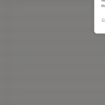
Sa
th
C