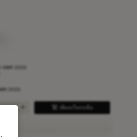
่าย
2-SMR 2025
7
SMR 2025
add
shopping_cart
เพิ่มลงในรถเข็น