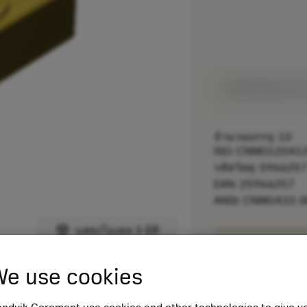
สินค้าพร้อมจำหน
จำนวนบรรจุ: 10
ISO: CNMG12041
รหัสวัสดุ: 596625
EAN: 25966257
ANSI: CNMG433-
deployed_code
แสดงโมเดล 3 มิติ
remove
e use cookies