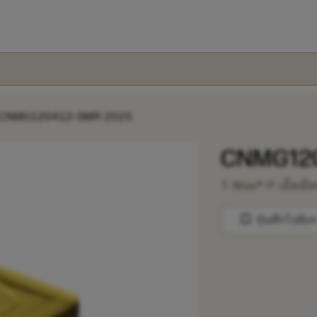
CNMG120412-SMR 2025
CNMG120
T-Max® P เม็ดมี
bookmark
บันทึกไปยัง