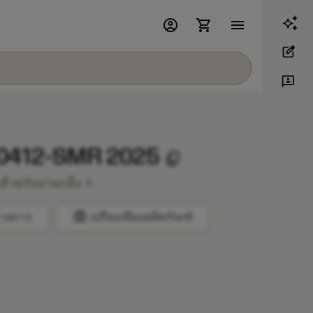
account_circle
shopping_cart
menu
edit_square
3p
412-SMR 2025
content_copy
chevron_right
ดสำหรับงานกลึง
balance
รายการ
เปรียบเทียบผลิตภัณฑ์