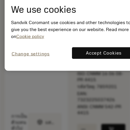
bookmark
บันทึกไปยังรายการ
We use cookies
balance
เปรียบเทียบผลิตภัณ
Sandvik Coromant use cookies and other technologies t
give you the best experience on our website. Read more
on
Cookie policy
สินค้าพร้อม
จำหน่าย
Accept Cookies
Change settings
จำนวนบรรจุ: 10
ISO: CNMM 16 06 08-
PR 4415
รหัสวัสดุ: 7859201
EAN:
7323225037426
ANSI: CNMM 542-PR
4415
การเป็น
deployed_code
ตัวแทน
แสดงโมเดล 3 มิติ
remove
add
ทั่วไป
shopping_cart
เพิ่มล