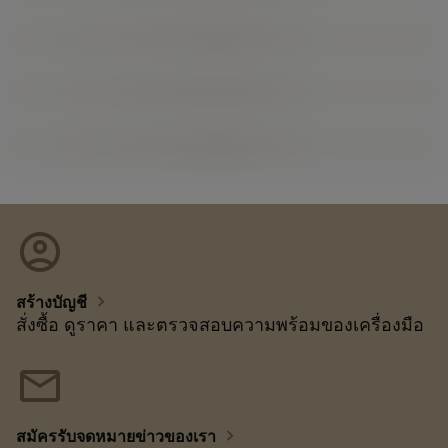
account_circle
chevron_right
สร้างบัญชี
สั่งซื้อ ดูราคา และตรวจสอบความพร้อมของเครื่องมือ
mail
chevron_right
สมัครรับจดหมายข่าวของเรา