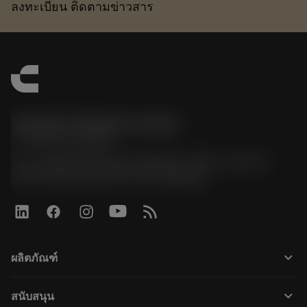
ลงทะเบียน ติดตามข่าวสาร
Sandvik Thailand Limited
phone
+66 2 016 2120
51, JL Tower, 19th Floor, Room No. 1904-6, Rama 9
Road, Kwaeng Huamark, Khet Bangkapi
keyboard_arrow_down
ผลิตภัณฑ์
Tutti gli utensili
keyboard_arrow_down
สนับสนุน
Tutti i software