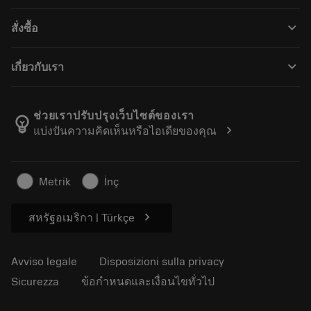
Servizio clienti
Riciclaggio
keyboard_arrow_down
สั่งซื้อ
Distributori e specialisti
Ricondizionamento
Come acquistare
Guide e tutorial
Tailor Made
keyboard_arrow_down
เกี่ยวกับเรา
Ordine
Calcolatrici e app
Informazioni su Sandvik Coromant
Restituisci
Cataloghi e manuali
Benessere manifatturiero
Traccia il tuo ordine
ช่วยเราปรับปรุงเว็บไซต์ของเรา
emoji_objects
chevron_right
แบ่งปันความคิดเห็นหรือไอเดียของคุณ
Carriera
Fai un preventivo
Business sostenibile
Articoli
Metrik
İnç
Per pressa
chevron_right
สหรัฐอเมริกา | Türkçe
Avviso legale
Disposizioni sulla privacy
Sicurezza
ข้อกำหนดและเงื่อนไขทั่วไป