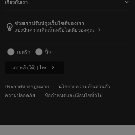
keyboard_arrow_down
เกี่ยวกับเรา
สั่ง ซื้อ
บทเรียนอิเล็กทรอนิกส์
ตำแหน่งงาน
ผลการค้นหา
กิจกรรมและการฝึกอบรม
เกี่ยวกับแซนด์วิคโคโรม้อนท์
ติดตามคําสั่งซื้อของคุณ
Tool ID
ช่วยเราปรับปรุงเว็บไซต์ของเรา
emoji_objects
chevron_right
แบ่งปันความคิดเห็นหรือไอเดียของคุณ
ค้นหาเรา
คำ ถาม
สำหรับสื่อมวลชน
ติดต่อเรา
ข้อมูลความปลอดภัยในการทำงาน
เมตริก
นิ้ว
ความยั่งยืน
chevron_right
เกาหลี (ใต้) | ไทย
ประกาศทางกฎหมาย
นโยบายความเป็นส่วนตัว
ความปลอดภัย
ข้อกำหนดและเงื่อนไขทั่วไป