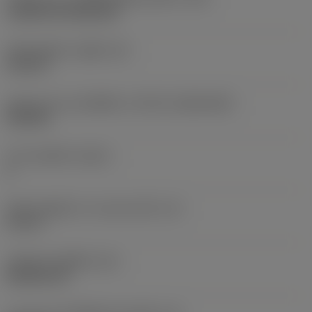
Cylindrical fixing hole
เส้นผ่าศูนย์กลางรูยึด
(D1)
0.312 in
รูปทรงและขนาดเม็ดมีด
(CUTINT_SIZESHAPE)
CN1906
จำนวนคมตัด
(CEDC)
2
เส้นผ่านศูนย์กลางวงกลมแนบใน
(IC)
0.75 in
รหัสรูปทรงเม็ดมีด
(SC)
Rhombic 80