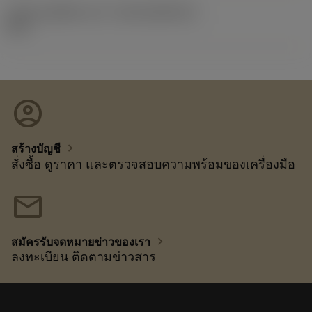
รหัสของชุดที่ออกแล้ว
(RELEASEPACK)
21.2
account_circle
chevron_right
สร้างบัญชี
สั่งซื้อ ดูราคา และตรวจสอบความพร้อมของเครื่องมือ
mail
chevron_right
สมัครรับจดหมายข่าวของเรา
ลงทะเบียน ติดตามข่าวสาร