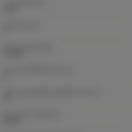
ความหนาเม็ดมีด
(S)
0.25 in
มุมหลบหลัก
(AN)
0 °
น้ำหนักของอุปกรณ์
(WT)
0.0628 lb
รหัสขนาดช่องใส่เม็ดมีด
(SSC_M)
19
รหัสขนาดช่องใส่เม็ดมีดแบบอิมพีเรียล
(SSC_N)
3/4
Release date
(ValFrom20)
24/9/21