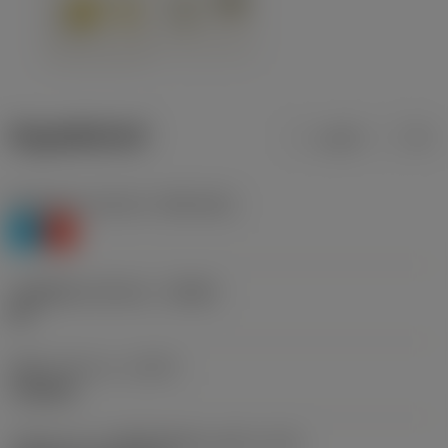
ข้อมูลผลิตภัณฑ์
เมตริก
นิ้ว
Workpiece material
(TMC1ISO)
P
K
รหัสผู้ผลิตร่องหักเศษ
(CBMD)
HR
ชนิดการทำงาน
(CTPT)
roughing
รหัสรูปแบบการติดตั้งเม็ดมีด (เมตริก)
(IFS)