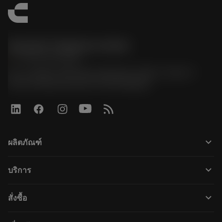
Sandvik Thailand Limited
phone
+66 2 016 2120
51, JL Tower, 19th Floor, Room No. 1904-6, Rama 9
Road, Kwaeng Huamark, Khet Bangkapi
keyboard_arrow_down
ผลิตภัณฑ์
ผลิตภัณฑ์ทั้งหมด
keyboard_arrow_down
บริการ
CoroPlus® Tool Guide
การรีไซเคิล
Tool Assembly
keyboard_arrow_down
สั่งซื้อ
การฟื้นฟูสภาพเครื่องมือ
Tailor Made
วิธีการซื้อ
ความรู้
แคตตาล็อก