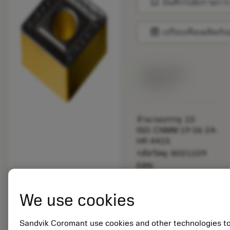
bookmark
บันทึกไปยังรายการ
balance
เปรียบเทียบผลิตภัณ
สินค้าพร้อม
จำหน่าย
จำนวนบรรจุ: 10
ISO: CNMM 19 06 24-
HR 4415
รหัสวัสดุ: 8021229
EAN:
7323225796002
ANSI: CNMM 646-HR
We use cookies
4415
การเป็น
deployed_code
ตัวแทน
แสดงโมเดล 3 มิติ
Sandvik Coromant use cookies and other technologies t
remove
add
ทั่วไป
shopping_cart
เพิ่มล