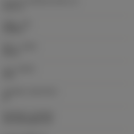
ความยาวประสิทธิผลของคมตัด
(LE)
0.6671 in
รัศมีมุม
(RE)
0.0938 in
ทิศทาง
(HAND)
Neutral
เกรด
(GRADE)
4415
วัสดุเม็ดมีด
(SUBSTRATE)
HC
ชั้นเคลือบผิว
(COATING)
CVD TiCN+Al2O3+TiN