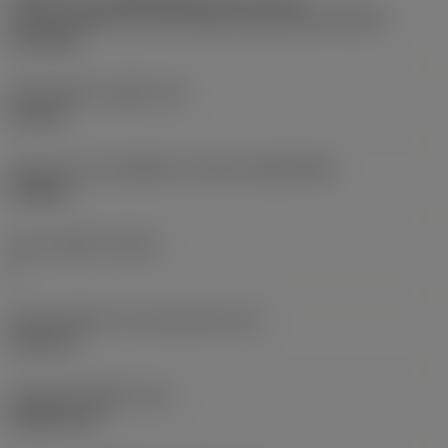
Partly cylindrical, 40-60 deg countersink on one or
two sides
เส้นผ่าศูนย์กลางรูยึด
(D1)
2.8 mm
รูปทรงและขนาดเม็ดมีด
(CUTINT_SIZESHAPE)
CP0602
จำนวนคมตัด
(CEDC)
2
เส้นผ่านศูนย์กลางวงกลมแนบใน
(IC)
6.35 mm
รหัสรูปทรงเม็ดมีด
(SC)
Rhombic 80