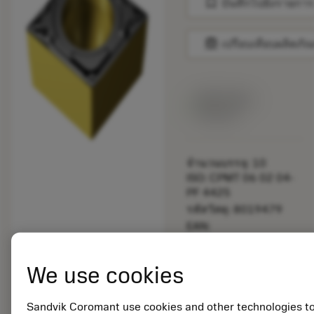
bookmark
บันทึกไปยังรายการ
balance
เปรียบเทียบผลิตภัณ
สินค้าพร้อม
จำหน่าย
จำนวนบรรจุ: 10
ISO: CPMT 06 02 04-
PF 4425
รหัสวัสดุ: 8019479
EAN:
7323225783781
ANSI: CPMT 2(1.5)1-
We use cookies
PF 4425
การเป็น
deployed_code
ตัวแทน
แสดงโมเดล 3 มิติ
Sandvik Coromant use cookies and other technologies t
remove
add
ทั่วไป
shopping_cart
เพิ่มล