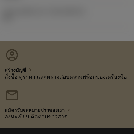
รหัสของชุดที่ออกแล้ว
(RELEASEPACK)
21.2
account_circle
chevron_right
สร้างบัญชี
สั่งซื้อ ดูราคา และตรวจสอบความพร้อมของเครื่องมือ
mail
chevron_right
สมัครรับจดหมายข่าวของเรา
ลงทะเบียน ติดตามข่าวสาร