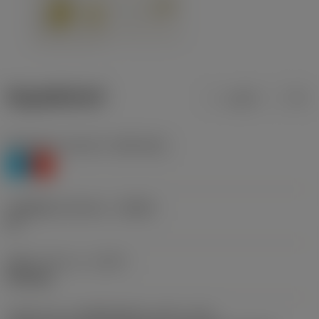
ข้อมูลผลิตภัณฑ์
เมตริก
นิ้ว
Workpiece material
(TMC1ISO)
P
K
รหัสผู้ผลิตร่องหักเศษ
(CBMD)
PF
ชนิดการทำงาน
(CTPT)
finishing
รหัสรูปแบบการติดตั้งเม็ดมีด (เมตริก)
(IFS)