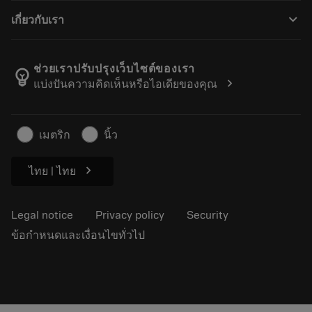
How to buy
Guides and tutorials
Tailor Made
keyboard_arrow_down
เกี่ยวกับเรา
Order
Calculators and apps
About Sandvik Coromant
Return
Catalogues and handbooks
Manufacturing wellness
Track your order
ช่วยเราปรับปรุงเว็บไซต์ของเรา
emoji_objects
chevron_right
แบ่งปันความคิดเห็นหรือไอเดียของคุณ
Career
Make a quotation
Sustainable business
บทความ
เมตริก
นิ้ว
For press
chevron_right
ไทย | ไทย
Legal notice
Privacy policy
Security
ข้อกำหนดและเงื่อนไขทั่วไป