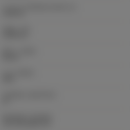
ความยาวประสิทธิผลของคมตัด
(LE)
6.048 mm
รัศมีมุม
(RE)
0.3969 mm
ทิศทาง
(HAND)
Neutral
เกรด
(GRADE)
4425
วัสดุเม็ดมีด
(SUBSTRATE)
HC
ชั้นเคลือบผิว
(COATING)
CVD TiCN+Al2O3+TiN