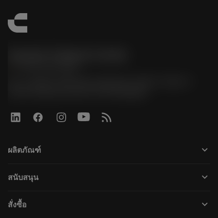
Sandvik Thailand Limited
phone
+66 2 016 2120
51, JL Tower, 19th Floor, Room No. 1904-6, Rama 9
Road, Kwaeng Huamark, Khet Bangkapi
keyboard_arrow_down
ผลิตภัณฑ์
All tools
keyboard_arrow_down
สนับสนุน
All software
Customer service
การรีไซเคิล
keyboard_arrow_down
สั่งซื้อ
Distributors and specialists
การฟื้นฟูสภาพเครื่องมือ