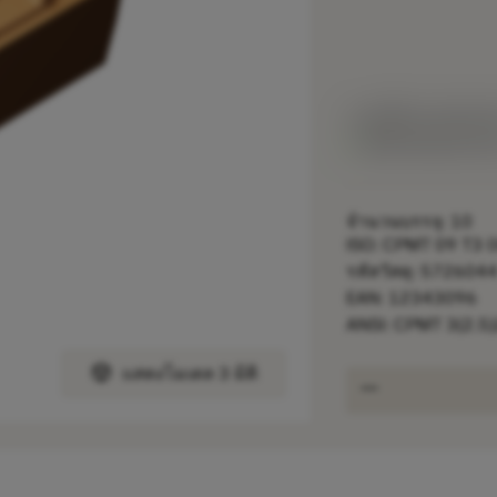
ราคาตั้ง:
374.00 C
สินค้าพร้อมจำหน
จำนวนบรรจุ: 10
ISO: CPMT 09 T3 
รหัสวัสดุ: 572604
EAN: 12343096
ANSI: CPMT 3(2.5
deployed_code
แสดงโมเดล 3 มิติ
remove