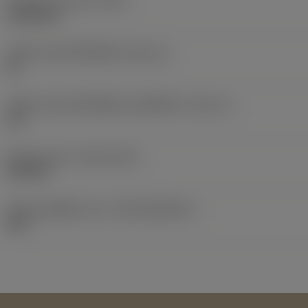
น้ำหนักของอุปกรณ์
(WT)
0.0028 kg
รหัสขนาดช่องใส่เม็ดมีด
(SSC_M)
09
รหัสขนาดช่องใส่เม็ดมีดแบบอิมพีเรียล
(SSC_N)
3/8
Release date
(ValFrom20)
25/9/08
รหัสของชุดที่ออกแล้ว
(RELEASEPACK)
08.2