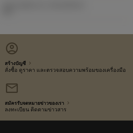
รหัสของชุดที่ออกแล้ว
(RELEASEPACK)
92.3
account_circle
chevron_right
สร้างบัญชี
สั่งซื้อ ดูราคา และตรวจสอบความพร้อมของเครื่องมือ
mail
chevron_right
สมัครรับจดหมายข่าวของเรา
ลงทะเบียน ติดตามข่าวสาร