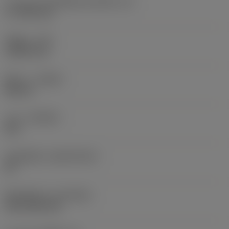
ความยาวประสิทธิผลของคมตัด
(LE)
17.7439 mm
รัศมีมุม
(RE)
1.5875 mm
ทิศทาง
(HAND)
Neutral
เกรด
(GRADE)
235
วัสดุเม็ดมีด
(SUBSTRATE)
HC
ชั้นเคลือบผิว
(COATING)
CVD TiCN+TiN