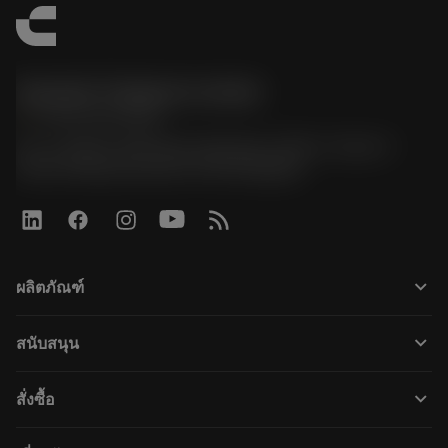
Sandvik Thailand Limited
phone
+66 2 016 2120
51, JL Tower, 19th Floor, Room No. 1904-6, Rama 9
Road, Kwaeng Huamark, Khet Bangkapi
keyboard_arrow_down
ผลิตภัณฑ์
すべてのツール
keyboard_arrow_down
สนับสนุน
すべてのソフトウェア
カスタマーサービス
リサイクル
keyboard_arrow_down
สั่งซื้อ
販売店および専門家
再生処理
購入方法
ガイドとチュートリアル
テーラーメード