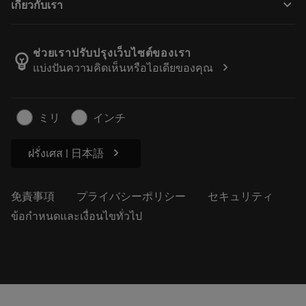
keyboard_arrow_down
เกี่ยวกับเรา
注文
計算ツールとアプリ
サンドビック・コロマントについて
戻る
カタログおよびハンドブック
Manufacturing Wellness
注文を追跡する
ช่วยเราปรับปรุงเว็บไซต์ของเรา
emoji_objects
chevron_right
แบ่งปันความคิดเห็นหรือไอเดียของคุณ
経歴
見積もりを作成する
サステナブルな事業
記事
ミリ
インチ
プレス用
chevron_right
ฝรั่งเศส | 日本語
免責事項
プライバシーポリシー
セキュリティ
ข้อกำหนดและเงื่อนไขทั่วไป