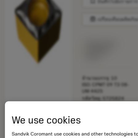
bookmark
บันทึกไปยังรายการ
balance
เปรียบเทียบผลิตภัณ
พร้อมจําหน่าย
ภายในหนึ่ง
สัปดาห์
จำนวนบรรจุ: 10
ISO: CPMT 09 T3 08-
UM 4425
รหัสวัสดุ: 5725824
EAN: 10621144
ANSI: CNMM 644-HR
We use cookies
235
การเป็น
deployed_code
ตัวแทน
แสดงโมเดล 3 มิติ
Sandvik Coromant use cookies and other technologies t
remove
add
ทั่วไป
shopping_cart
เพิ่มล