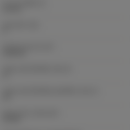
ความหนาเม็ดมีด
(S)
6.35 mm
มุมหลบหลัก
(AN)
0 °
น้ำหนักของอุปกรณ์
(WT)
0.0262 kg
รหัสขนาดช่องใส่เม็ดมีด
(SSC_M)
19
รหัสขนาดช่องใส่เม็ดมีดแบบอิมพีเรียล
(SSC_N)
3/4
Release date
(ValFrom20)
2/11/92