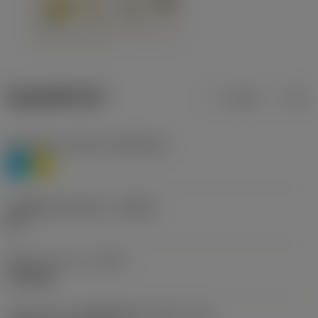
ข้อมูลผลิตภัณฑ์
เมตริก
นิ้ว
Workpiece material
(TMC1ISO)
P
M
รหัสผู้ผลิตร่องหักเศษ
(CBMD)
HR
ชนิดการทำงาน
(CTPT)
roughing
รหัสรูปแบบการติดตั้งเม็ดมีด (เมตริก)
(IFS)