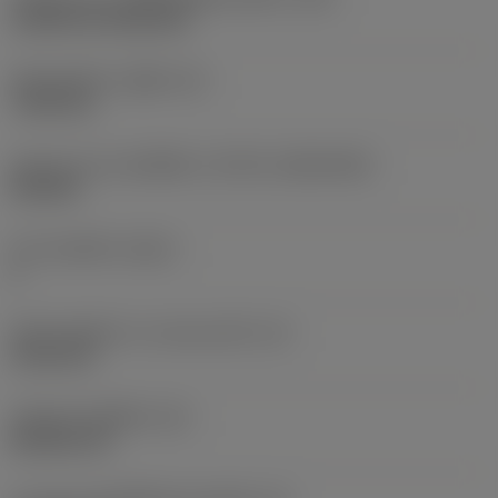
Cylindrical fixing hole
เส้นผ่าศูนย์กลางรูยึด
(D1)
7.925 mm
รูปทรงและขนาดเม็ดมีด
(CUTINT_SIZESHAPE)
CN1906
จำนวนคมตัด
(CEDC)
2
เส้นผ่านศูนย์กลางวงกลมแนบใน
(IC)
19.05 mm
รหัสรูปทรงเม็ดมีด
(SC)
Rhombic 80