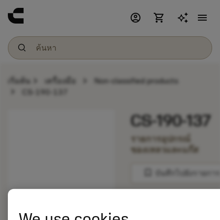
account_circle
shopping_cart
menu
chevron_right
chevron_right
เริ่มต้น
เครื่องมือ
Non-classified products
chevron_right
CS-190-137
CS-190-137
รายการอุปกรณ์
ของเหลวและแก๊ส
bookmark
บันทึกไปยังรายการ
balance
เปรียบเทียบผลิตภัณ
We use cookies