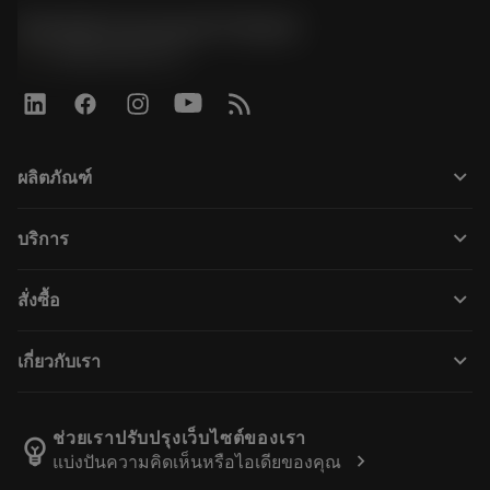
Sandvik Coromant Finland
phone
+358942451675
keyboard_arrow_down
ผลิตภัณฑ์
ผลิตภัณฑ์ทั้งหมด
keyboard_arrow_down
บริการ
CoroPlus® Tool Guide
การรีไซเคิล
Tool Assembly
keyboard_arrow_down
สั่งซื้อ
การฟื้นฟูสภาพเครื่องมือ
Tailor Made
วิธีการซื้อ
ความรู้
แคตตาล็อก
keyboard_arrow_down
เกี่ยวกับเรา
สั่ง ซื้อ
บทเรียนอิเล็กทรอนิกส์
ตำแหน่งงาน
ผลการค้นหา
กิจกรรมและการฝึกอบรม
เกี่ยวกับแซนด์วิคโคโรม้อนท์
ติดตามคําสั่งซื้อของคุณ
Tool ID
ช่วยเราปรับปรุงเว็บไซต์ของเรา
emoji_objects
chevron_right
แบ่งปันความคิดเห็นหรือไอเดียของคุณ
ค้นหาเรา
คำ ถาม