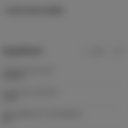
ภาพประกอบทางเทคนิค
ข้อมูลผลิตภัณฑ์
เมตริก
นิ้ว
น้ำหนักของอุปกรณ์
(WT)
0.0024 kg
Release date
(ValFrom20)
1/1/01
รหัสของชุดที่ออกแล้ว
(RELEASEPACK)
00.2