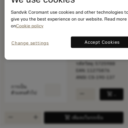
Sandvik Coromant use cookies and other technologies t
ราคาตั้ง:
13.55 EUR
give you the best experience on our website. Read more
สินค้าพร้อม
on
Cookie policy
จำหน่าย
Accept Cookies
Change settings
จำนวนบรรจุ: 1
ISO: CS-190-137
รหัสวัสดุ: 5725988
EAN: 11275876
ANSI: CS-190-137
การเป็น
remove
add
ตัวแทนทั่วไป
shopping_cart
เพิ่มล
remove
add
shopping_cart
เพิ่มลงในรถเข็น