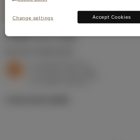
remove
add
ทั่วไป
shopping_cart
เพิ่มล
Accept Cookies
Change settings
ค่าเริ่มต้น
(KAPR
93 deg
)
S2.0.Z.AG
,
ความแข็ง: 350 HB
a
1.25 mm (0.5 - 2.1)
p
S
f
0.14 mm/r (0.12 - 0.25)
n
h
0.14 mm/r (0.12 - 0.24)
ex
v
95 m/min (100 - 80)
c
ภาพประกอบทางเทคนิค