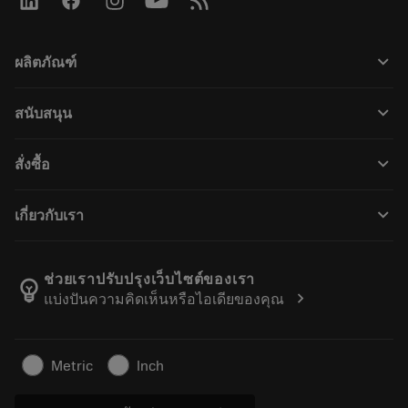
keyboard_arrow_down
ผลิตภัณฑ์
เครื่องมือทั้งหมด
keyboard_arrow_down
สนับสนุน
ซอฟต์แวร์ทั้งหมด
ฝ่ายบริการลูกค้า
การรีไซเคิล
keyboard_arrow_down
สั่งซื้อ
ผู้จัดจำหน่ายและผู้เชี่ยวชาญ
การปรับสภาพใหม่
วิธีซื้อ
คู่มือและบทช่วยสอน
Tailor Made
keyboard_arrow_down
เกี่ยวกับเรา
สั่งซื้อ
เครื่องคิดเลขและแอป
เกี่ยวกับ Sandvik Coromant
ส่งคืน
แคตตาล็อกและคู่มืออ้างอิง
Manufacturing Wellness
ติดตามคำสั่งซื้อของคุณ
ช่วยเราปรับปรุงเว็บไซต์ของเรา
emoji_objects
chevron_right
แบ่งปันความคิดเห็นหรือไอเดียของคุณ
อาชีพ
ทำใบเสนอราคา
ธุรกิจที่ยั่งยืน
บทความ
Metric
Inch
สำหรับสื่อมวลชน