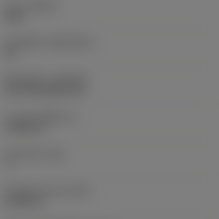
เกรด
(GRADE)
S205
วัสดุเม็ดมีด
(SUBSTRATE)
HC
ชั้นเคลือบผิว
(COATING)
CVD TiCN+Al2O3+TiN
ความหนาเม็ดมีด
(S)
3.9688 mm
มุมหลบหลัก
(AN)
7 °
น้ำหนักของอุปกรณ์
(WT)
0.0045 kg