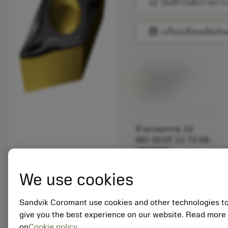
bookmark
บันทึกไปยังรายการ
balance
เปรียบเทียบผลิตภัณ
พร้อมจําหน่าย
ภายในหนึ่ง
สัปดาห์
จำนวนบรรจุ: 10
ISO: DCGT 11 T3 08-
UM S205
รหัสวัสดุ: 8003545
EAN:
We use cookies
7323225712217
ANSI: DCGT 3(2.5)2-
Sandvik Coromant use cookies and other technologies t
UM S205
การเป็น
give you the best experience on our website. Read more
deployed_code
ตัวแทน
แสดงโมเดล 3 มิติ
on
Cookie policy