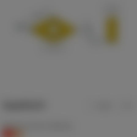
ข้อมูลผลิตภัณฑ์
เมตริก
นิ้ว
Workpiece material
(TMC1ISO)
K
S