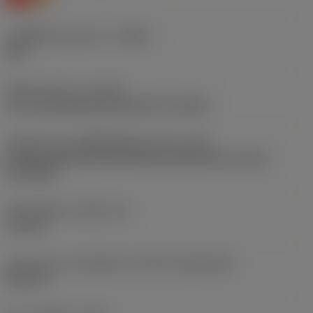
รหัสผู้ผลิตร่องหักเศษ
(CBMD)
UM
ชนิดการทำงาน
(CTPT)
pre-machining with demand on surface
รหัสรูปแบบการติดตั้งเม็ดมีด (เมตริก)
(IFS)
Partly cylindrical, 40-60 deg countersink on one or
two sides
เส้นผ่าศูนย์กลางรูยึด
(D1)
4.4 mm
รูปทรงและขนาดเม็ดมีด
(CUTINT_SIZESHAPE)
DC11T3