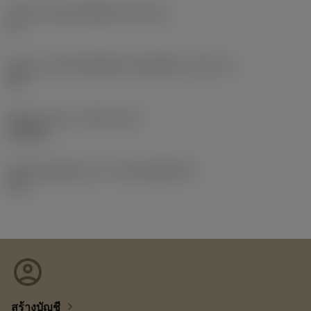
รหัสขนาดช่องใส่เม็ดมีด
(SSC_M)
11
รหัสขนาดช่องใส่เม็ดมีดแบบอิมพีเรียล
(SSC_N)
3/8
Release date
(ValFrom20)
19/2/21
รหัสของชุดที่ออกแล้ว
(RELEASEPACK)
21.1
account_circle
chevron_right
สร้างบัญชี