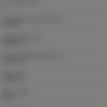
จำนวนคมตัด
(CEDC)
2
เส้นผ่านศูนย์กลางวงกลมแนบใน
(IC)
9.525 mm
รหัสรูปทรงเม็ดมีด
(SC)
Rhombic 55
ความยาวประสิทธิผลของคมตัด
(LE)
10.8279 mm
รัศมีมุม
(RE)
0.7938 mm
ทิศทาง
(HAND)
Neutral