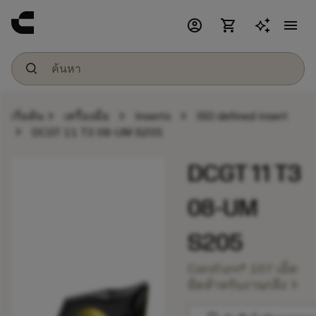
account_circle
shopping_cart
menu
chevron_right
chevron_right
chevron_right
เริ่มต้น
เครื่องมือ
Inserts
ISO defined insert
chevron_right
DCGT 11 T3 08-UM S205
DCGT 11 T3
08-UM
S205
CoroTurn® 107 เม็ด
chevron_right
มีดสำหรับงานกลึง