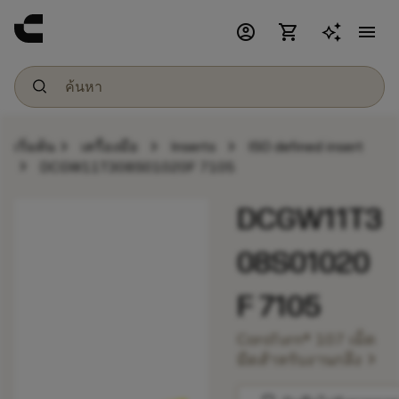
account_circle
shopping_cart
menu
chevron_right
chevron_right
chevron_right
เริ่มต้น
เครื่องมือ
Inserts
ISO defined insert
chevron_right
DCGW11T308S01020F 7105
DCGW11T3
08S01020
F 7105
CoroTurn® 107 เม็ด
chevron_right
มีดสำหรับงานกลึง