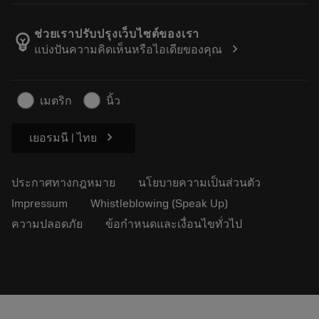
ตำแหน่งงาน
ผลการค้นหา
กิจกรรมและการฝึกอบรม
เกี่ยวกับแซนด์วิคโคโรม้อนท์
ติดตามคําสั่งซื้อของคุณ
Tool ID
ช่วยเราปรับปรุงเว็บไซต์ของเรา
emoji_objects
chevron_right
แบ่งปันความคิดเห็นหรือไอเดียของคุณ
ค้นหาเรา
คำ ถาม
สำหรับสื่อมวลชน
ติดต่อเรา
ข้อมูลความปลอดภัยในการทำงาน
เมตริก
นิ้ว
ความยั่งยืน
chevron_right
เยอรมนี | ไทย
ประกาศทางกฎหมาย
นโยบายความเป็นส่วนตัว
Impressum
Whistleblowing (Speak Up)
ความปลอดภัย
ข้อกำหนดและเงื่อนไขทั่วไป