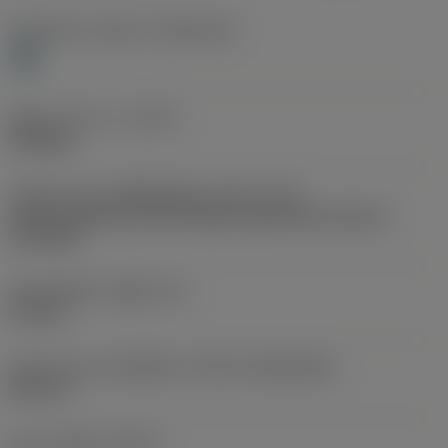
Workpiece material
(TMC1ISO)
H
ชนิดการทำงาน
(CTPT)
finishing
รหัสรูปแบบการติดตั้งเม็ดมีด (เมตริก)
(IFS)
Partly cylindrical, 40-60 deg countersink on one or
two sides
เส้นผ่าศูนย์กลางรูยึด
(D1)
4.4 mm
รูปทรงและขนาดเม็ดมีด
(CUTINT_SIZESHAPE)
DC11T3
จำนวนคมตัด
(CEDC)