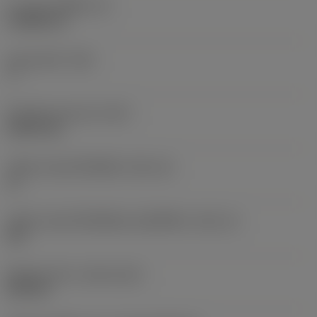
ความหนาเม็ดมีด
(S)
3.9688 mm
มุมหลบหลัก
(AN)
7 °
น้ำหนักของอุปกรณ์
(WT)
0.0037 kg
รหัสขนาดช่องใส่เม็ดมีด
(SSC_M)
11
รหัสขนาดช่องใส่เม็ดมีดแบบอิมพีเรียล
(SSC_N)
3/8
Release date
(ValFrom20)
22/9/16