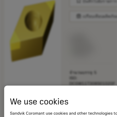
bookmark
บันทึกไปยังรายการ
balance
เปรียบเทียบผลิตภัณ
ราคาตั้ง:
70.90 EUR
สินค้าพร้อม
จำหน่าย
จำนวนบรรจุ: 5
ISO:
DCGW11T308S01020F
7105
รหัสวัสดุ: 7105978
We use cookies
EAN:
7323221304287
ANSI:
Sandvik Coromant use cookies and other technologies t