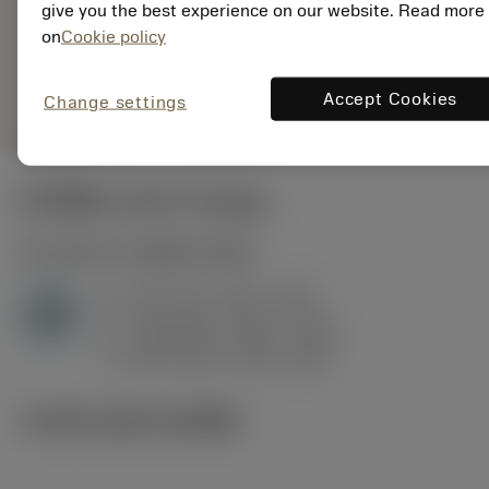
DCGW3(2.5)2S0320F
give you the best experience on our website. Read more
7105
on
Cookie policy
การเป็น
deployed_code
ตัวแทน
แสดงโมเดล 3 มิติ
remove
add
ทั่วไป
shopping_cart
เพิ่มล
Accept Cookies
Change settings
ค่าเริ่มต้น
(KAPR
93 deg
)
H1.3.Z.HA
,
ความแข็ง: 60 HRC
a
0.15 mm (0.07 - 0.4)
p
H
f
0.14 mm/r (0.07 - 0.27)
n
h
0.08 mm/r (0.04 - 0.16)
ex
v
200 m/min (220 - 180)
c
ภาพประกอบทางเทคนิค