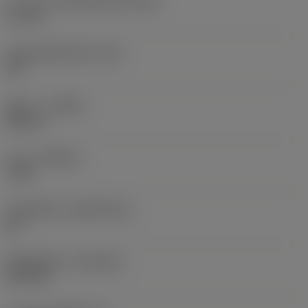
ความกว้างสันคมที่หน้าตัด
(BN)
0.1 mm
มุมสันคมที่หน้าตัด
(GB)
20 °
ทิศทาง
(HAND)
Neutral
เกรด
(GRADE)
7105
วัสดุเม็ดมีด
(SUBSTRATE)
BC
ชั้นเคลือบผิว
(COATING)
PVD TiN