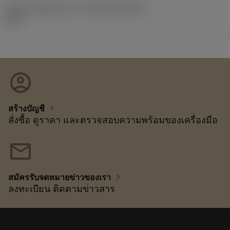
รหัสของชุดที่ออกแล้ว
(RELEASEPACK)
16.2
account_circle
chevron_right
สร้างบัญชี
สั่งซื้อ ดูราคา และตรวจสอบความพร้อมของเครื่องมือ
mail
chevron_right
สมัครรับจดหมายข่าวของเรา
ลงทะเบียน ติดตามข่าวสาร