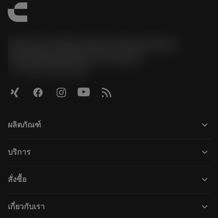
Sandvik Tooling Deutschland GmbH -
Geschäftsbereich Coromant
phone
+4921141873489
keyboard_arrow_down
ผลิตภัณฑ์
ผลิตภัณฑ์ทั้งหมด
keyboard_arrow_down
บริการ
CoroPlus® Tool Guide
การรีไซเคิล
Tool Assembly
keyboard_arrow_down
สั่งซื้อ
การฟื้นฟูสภาพเครื่องมือ
Tailor Made
วิธีการซื้อ
ความรู้
แคตตาล็อก
keyboard_arrow_down
เกี่ยวกับเรา
สั่ง ซื้อ
บทเรียนอิเล็กทรอนิกส์