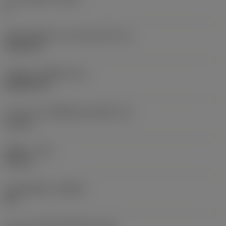
2
เส้นผ่านศูนย์กลางวงกลมแนบใน
(IC)
9.525 mm
รหัสรูปทรงเม็ดมีด
(SC)
Rhombic 55
ความยาวประสิทธิผลของคมตัด
(LE)
2.5 mm
รัศมีมุม
(RE)
0.8 mm
มุมคมตัดหลัก
(KRINS)
93 °