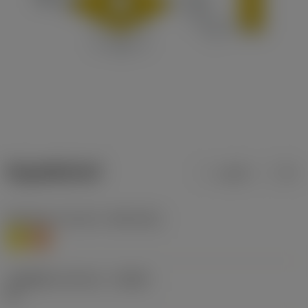
ข้อมูลผลิตภัณฑ์
เมตริก
นิ้ว
Workpiece material
(TMC1ISO)
M
S
รหัสผู้ผลิตร่องหักเศษ
(CBMD)
AL