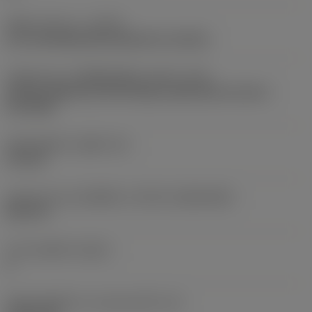
ชนิดการทำงาน
(CTPT)
pre-machining with demand on surface
รหัสรูปแบบการติดตั้งเม็ดมีด (เมตริก)
(IFS)
Partly cylindrical, 40-60 deg countersink on one or
two sides
เส้นผ่าศูนย์กลางรูยึด
(D1)
4.4 mm
รูปทรงและขนาดเม็ดมีด
(CUTINT_SIZESHAPE)
DC11T3
จำนวนคมตัด
(CEDC)
2
เส้นผ่านศูนย์กลางวงกลมแนบใน
(IC)