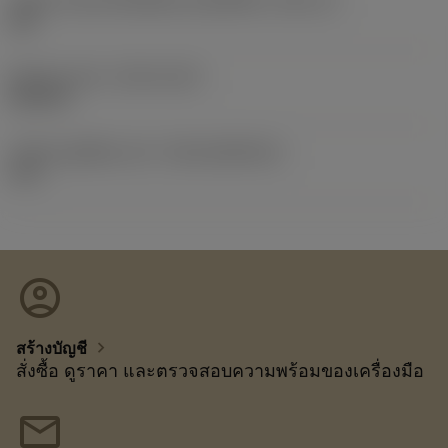
รหัสขนาดช่องใส่เม็ดมีดแบบอิมพีเรียล
(SSC_N)
3/8
Release date
(ValFrom20)
25/2/12
รหัสของชุดที่ออกแล้ว
(RELEASEPACK)
12.1
account_circle
chevron_right
สร้างบัญชี
สั่งซื้อ ดูราคา และตรวจสอบความพร้อมของเครื่องมือ
mail