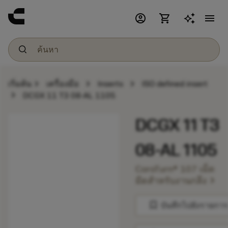
account_circle
shopping_cart
menu
chevron_right
chevron_right
chevron_right
เริ่มต้น
เครื่องมือ
Inserts
ISO defined insert
chevron_right
DCGX 11 T3 08-AL 1105
DCGX 11 T3
08-AL 1105
CoroTurn® 107 เม็ด
chevron_right
มีดสำหรับงานกลึง
bookmark
บันทึกไปยังรายการ