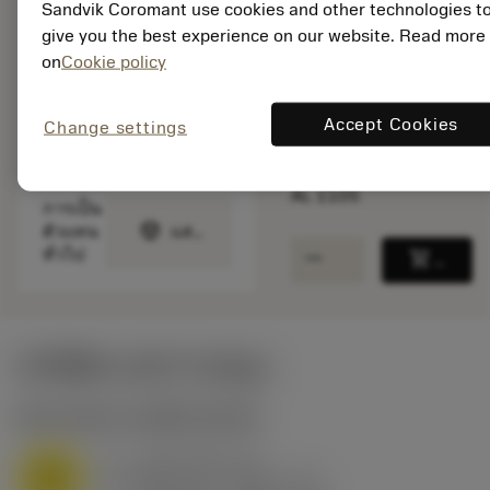
Sandvik Coromant use cookies and other technologies t
give you the best experience on our website. Read more
จำนวนบรรจุ: 10
on
Cookie policy
ISO: DCGX 11 T3 08-
AL 1105
รหัสวัสดุ: 6075404
Accept Cookies
Change settings
EAN: 26075404
ANSI: DCGX 3(2.5)2-
AL 1105
การเป็น
deployed_code
ตัวแทน
แสดงโมเดล 3 มิติ
remove
add
ทั่วไป
shopping_cart
เพิ่มล
ค่าเริ่มต้น
(KAPR
93 deg
)
M1.0.Z.AQ
,
ความแข็ง: 200 HB
a
1 mm (0.5 - 4)
p
M
f
0.08 mm/r (0.04 - 0.1)
n