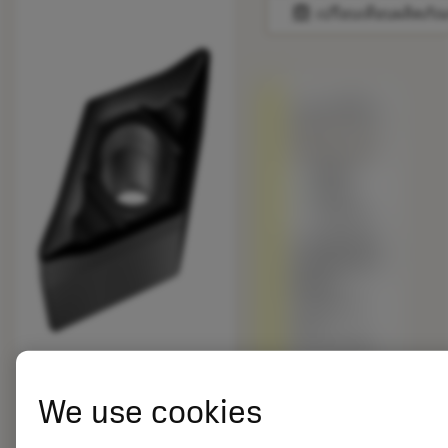
balance
เปรียบเทียบผลิตภัณ
ถูกแทนที่ด้วย
DCGX 11 T3
08-AL 1205
สินค้า
พร้อม
จำหน่าย
เกรดอื่นเทียบ
กับผลิตภัณฑ์
ดั้งเดิม –
โปรดตรวจ
สอบ
ความเร็วตัด
สินค้าพร้อม
We use cookies
จำหน่าย