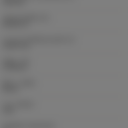
9.525 mm
รหัสรูปทรงเม็ดมีด
(SC)
Rhombic 55
ความยาวประสิทธิผลของคมตัด
(LE)
10.8279 mm
รัศมีมุม
(RE)
0.7938 mm
ทิศทาง
(HAND)
Neutral
เกรด
(GRADE)
1105
วัสดุเม็ดมีด
(SUBSTRATE)