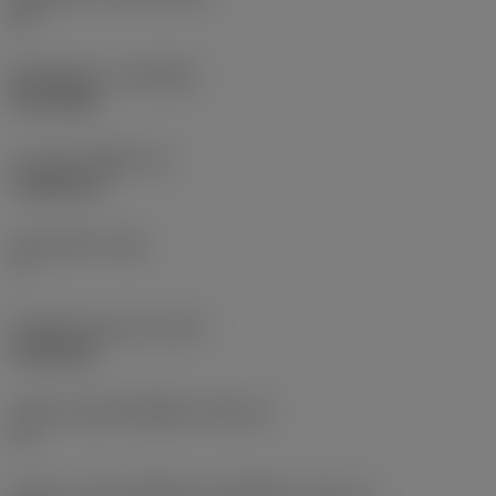
HC
ชั้นเคลือบผิว
(COATING)
PVD TiAlN
ความหนาเม็ดมีด
(S)
3.9688 mm
มุมหลบหลัก
(AN)
7 °
น้ำหนักของอุปกรณ์
(WT)
0.0038 kg
รหัสขนาดช่องใส่เม็ดมีด
(SSC_M)
11