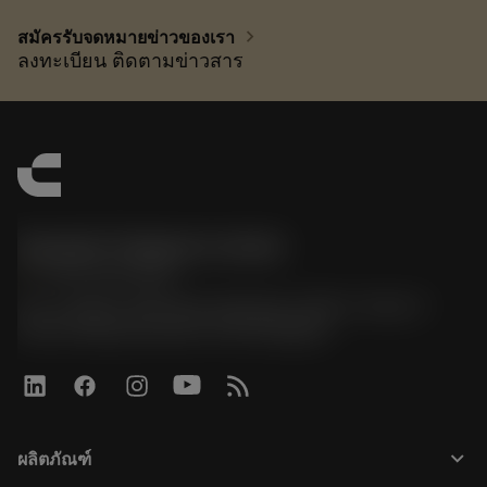
chevron_right
สมัครรับจดหมายข่าวของเรา
ลงทะเบียน ติดตามข่าวสาร
Sandvik Thailand Limited
phone
+66 2 016 2120
51, JL Tower, 19th Floor, Room No. 1904-6, Rama 9
Road, Kwaeng Huamark, Khet Bangkapi
keyboard_arrow_down
ผลิตภัณฑ์