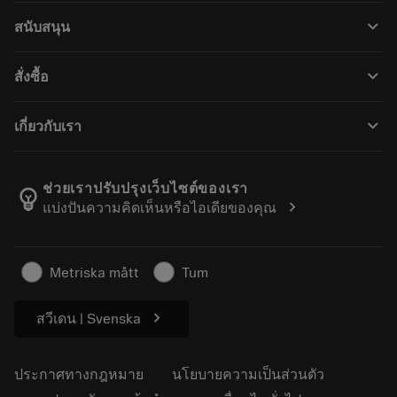
เครื่องมือทั้งหมด
keyboard_arrow_down
สนับสนุน
ซอฟต์แวร์ทั้งหมด
ฝ่ายบริการลูกค้า
การรีไซเคิล
keyboard_arrow_down
สั่งซื้อ
ผู้จัดจำหน่ายและผู้เชี่ยวชาญ
การปรับสภาพใหม่
วิธีซื้อ
คู่มือและบทช่วยสอน
Tailor Made
keyboard_arrow_down
เกี่ยวกับเรา
สั่งซื้อ
เครื่องคิดเลขและแอป
เกี่ยวกับ Sandvik Coromant
ส่งคืน
แคตตาล็อกและคู่มืออ้างอิง
Manufacturing Wellness
ติดตามคำสั่งซื้อของคุณ
ช่วยเราปรับปรุงเว็บไซต์ของเรา
emoji_objects
chevron_right
แบ่งปันความคิดเห็นหรือไอเดียของคุณ
อาชีพ
ทำใบเสนอราคา
ธุรกิจที่ยั่งยืน
บทความ
Metriska mått
Tum
สำหรับสื่อมวลชน
chevron_right
สวีเดน | Svenska
ประกาศทางกฎหมาย
นโยบายความเป็นส่วนตัว