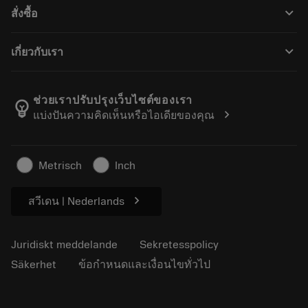
Kundservice
Återvinning
keyboard_arrow_down
สั่งซื้อ
Distributörer och specialister
Omkonditionering
Så här köper du
Guider och handledningar
Tailor Made
keyboard_arrow_down
เกี่ยวกับเรา
Beställ
Kalkylatorer och appar
Om Sandvik Coromant
Return
Kataloger och handböcker
Tillverkning med välmående
Spåra din beställning
ช่วยเราปรับปรุงเว็บไซต์ของเรา
emoji_objects
chevron_right
แบ่งปันความคิดเห็นหรือไอเดียของคุณ
Karriär
Skapa en offert
Hållbart företagande
Artiklar
Metrisch
Inch
För press
chevron_right
สวีเดน | Nederlands
Juridiskt meddelande
Sekretesspolicy
Säkerhet
ข้อกำหนดและเงื่อนไขทั่วไป