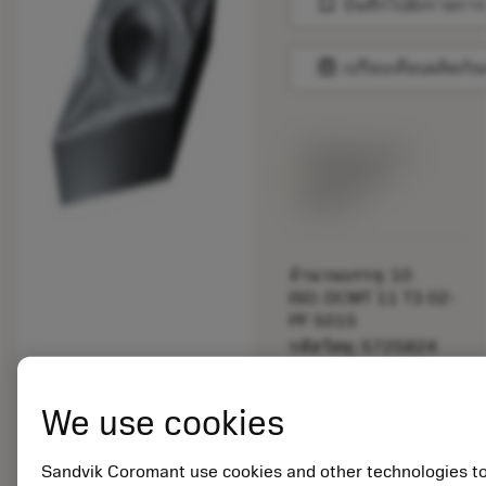
bookmark
บันทึกไปยังรายการ
balance
เปรียบเทียบผลิตภัณ
พร้อมจําหน่าย
ภายในหนึ่ง
สัปดาห์
จำนวนบรรจุ: 10
ISO: DCMT 11 T3 02-
PF 5015
รหัสวัสดุ: 5725824
EAN: 10621144
ANSI: CNMM 644-HR
We use cookies
235
การเป็น
deployed_code
ตัวแทน
แสดงโมเดล 3 มิติ
Sandvik Coromant use cookies and other technologies t
remove
add
ทั่วไป
shopping_cart
เพิ่มล