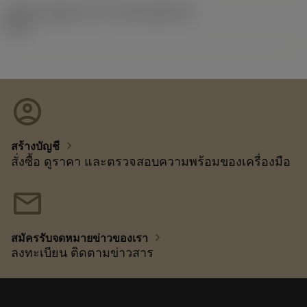
รหัสของชุดที่ออกแล้ว
(RELEASEPACK)
92.3
account_circle
chevron_right
สร้างบัญชี
สั่งซื้อ ดูราคา และตรวจสอบความพร้อมของเครื่องมือ
mail
chevron_right
สมัครรับจดหมายข่าวของเรา
ลงทะเบียน ติดตามข่าวสาร