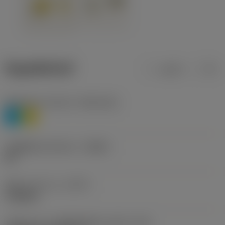
ข้อมูลผลิตภัณฑ์
เมตริก
นิ้ว
Workpiece material
(TMC1ISO)
P
M
รหัสผู้ผลิตร่องหักเศษ
(CBMD)
HR
ชนิดการทำงาน
(CTPT)
roughing
รหัสรูปแบบการติดตั้งเม็ดมีด (เมตริก)
(IFS)