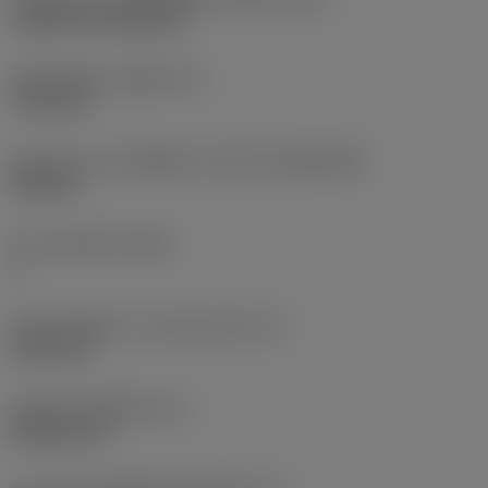
Cylindrical fixing hole
เส้นผ่าศูนย์กลางรูยึด
(D1)
7.925 mm
รูปทรงและขนาดเม็ดมีด
(CUTINT_SIZESHAPE)
CN1906
จำนวนคมตัด
(CEDC)
2
เส้นผ่านศูนย์กลางวงกลมแนบใน
(IC)
19.05 mm
รหัสรูปทรงเม็ดมีด
(SC)
Rhombic 80