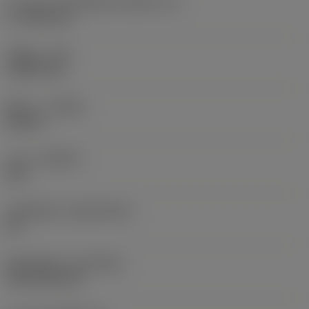
ความยาวประสิทธิผลของคมตัด
(LE)
17.7439 mm
รัศมีมุม
(RE)
1.5875 mm
ทิศทาง
(HAND)
Neutral
เกรด
(GRADE)
235
วัสดุเม็ดมีด
(SUBSTRATE)
HC
ชั้นเคลือบผิว
(COATING)
CVD TiCN+TiN