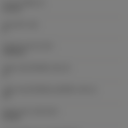
ความหนาเม็ดมีด
(S)
6.35 mm
มุมหลบหลัก
(AN)
0 °
น้ำหนักของอุปกรณ์
(WT)
0.0262 kg
รหัสขนาดช่องใส่เม็ดมีด
(SSC_M)
19
รหัสขนาดช่องใส่เม็ดมีดแบบอิมพีเรียล
(SSC_N)
3/4
Release date
(ValFrom20)
2/11/92