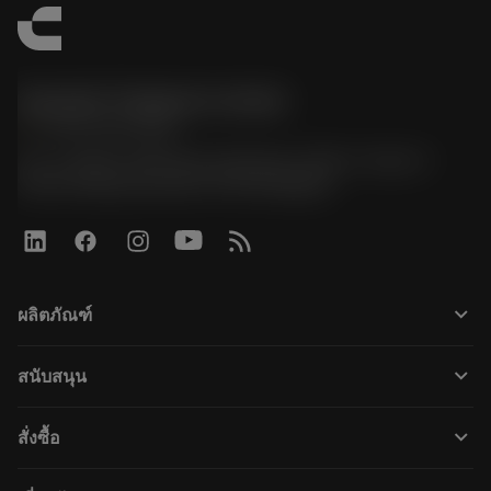
Sandvik Thailand Limited
phone
+66 2 016 2120
51, JL Tower, 19th Floor, Room No. 1904-6, Rama 9
Road, Kwaeng Huamark, Khet Bangkapi
keyboard_arrow_down
ผลิตภัณฑ์
すべてのツール
keyboard_arrow_down
สนับสนุน
すべてのソフトウェア
カスタマーサービス
リサイクル
keyboard_arrow_down
สั่งซื้อ
販売店および専門家
再生処理
購入方法
ガイドとチュートリアル
テーラーメード