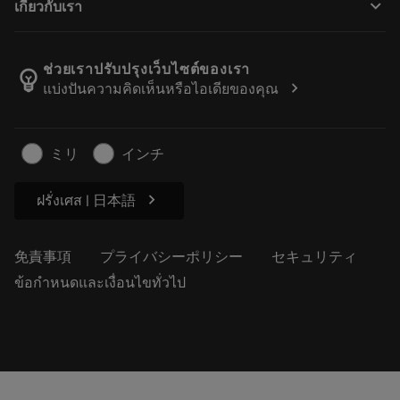
keyboard_arrow_down
เกี่ยวกับเรา
注文
計算ツールとアプリ
サンドビック・コロマントについて
戻る
カタログおよびハンドブック
Manufacturing Wellness
注文を追跡する
ช่วยเราปรับปรุงเว็บไซต์ของเรา
emoji_objects
chevron_right
แบ่งปันความคิดเห็นหรือไอเดียของคุณ
経歴
見積もりを作成する
サステナブルな事業
記事
ミリ
インチ
プレス用
chevron_right
ฝรั่งเศส | 日本語
免責事項
プライバシーポリシー
セキュリティ
ข้อกำหนดและเงื่อนไขทั่วไป