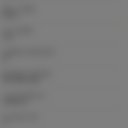
ทิศทาง
(HAND)
Neutral
เกรด
(GRADE)
1115
วัสดุเม็ดมีด
(SUBSTRATE)
HC
ชั้นเคลือบผิว
(COATING)
PVD TiAlN+TiAlN
ความหนาเม็ดมีด
(S)
3.9688 mm
มุมหลบหลัก
(AN)
7 °