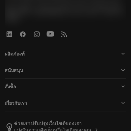
경기도 광명시 소하로 190, B동 1317호, 1318호(소하동,
광명G타워) / 사업자등록번호: 116-81-15957 / 대표이사:
박준형
keyboard_arrow_down
ผลิตภัณฑ์
เครื่องมือทั้งหมด
keyboard_arrow_down
สนับสนุน
ซอฟต์แวร์ทั้งหมด
ฝ่ายบริการลูกค้า
การรีไซเคิล
keyboard_arrow_down
สั่งซื้อ
ผู้จัดจำหน่ายและผู้เชี่ยวชาญ
การปรับสภาพใหม่
วิธีซื้อ
คู่มือและบทช่วยสอน
Tailor Made
keyboard_arrow_down
เกี่ยวกับเรา
สั่งซื้อ
เครื่องคิดเลขและแอป
เกี่ยวกับ Sandvik Coromant
ส่งคืน
แคตตาล็อกและคู่มืออ้างอิง
Manufacturing Wellness
ติดตามคำสั่งซื้อของคุณ
ช่วยเราปรับปรุงเว็บไซต์ของเรา
emoji_objects
chevron_right
แบ่งปันความคิดเห็นหรือไอเดียของคุณ