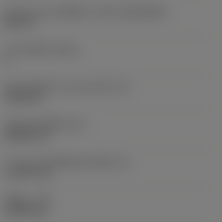
รูปทรงและขนาดเม็ดมีด
(CUTINT_SIZESHAPE)
DC11T3
จำนวนคมตัด
(CEDC)
2
เส้นผ่านศูนย์กลางวงกลมแนบใน
(IC)
9.525 mm
รหัสรูปทรงเม็ดมีด
(SC)
Rhombic 55
ความยาวประสิทธิผลของคมตัด
(LE)
11.2279 mm
รัศมีมุม
(RE)
0.3969 mm