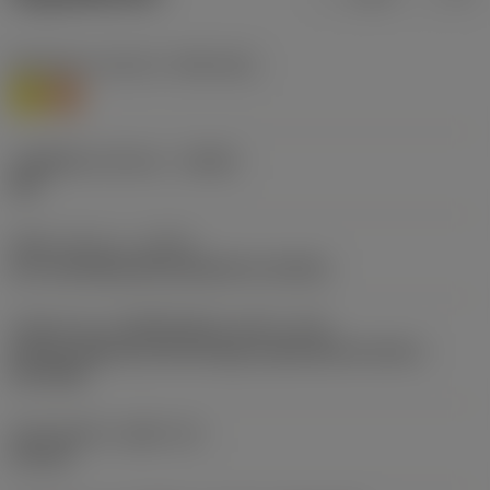
Workpiece material
(TMC1ISO)
M
S
รหัสผู้ผลิตร่องหักเศษ
(CBMD)
UM
ชนิดการทำงาน
(CTPT)
pre-machining with demand on surface
รหัสรูปแบบการติดตั้งเม็ดมีด (เมตริก)
(IFS)
Partly cylindrical, 40-60 deg countersink on one or
two sides
เส้นผ่าศูนย์กลางรูยึด
(D1)
4.4 mm