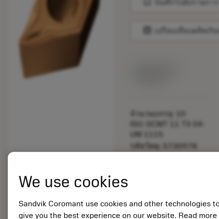
bookmark
บันทึกไปยังรายการ
balance
เปรียบเทียบผลิตภัณ
สินค้าพร้อม
จำหน่าย
จำนวนบรรจุ: 10
ISO: DCMT 11 T3 04-
UM 1115
รหัสวัสดุ: 5730978
EAN: 12384993
ANSI: DCMT 3(2.5)1-
We use cookies
UM 1115
การเป็น
deployed_code
ตัวแทน
แสดงโมเดล 3 มิติ
Sandvik Coromant use cookies and other technologies t
remove
add
ทั่วไป
shopping_cart
เพิ่มล
give you the best experience on our website. Read more