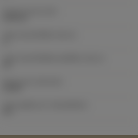
น้ำหนักของอุปกรณ์
(WT)
0.0041 kg
รหัสขนาดช่องใส่เม็ดมีด
(SSC_M)
11
รหัสขนาดช่องใส่เม็ดมีดแบบอิมพีเรียล
(SSC_N)
3/8
Release date
(ValFrom20)
12/2/09
รหัสของชุดที่ออกแล้ว
(RELEASEPACK)
09.1