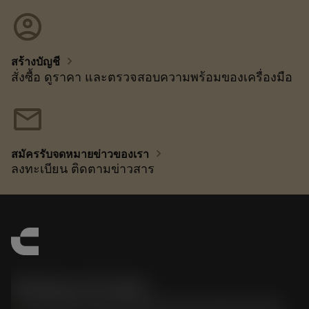
account_circle
chevron_right
สร้างบัญชี
สั่งซื้อ ดูราคา และตรวจสอบความพร้อมของเครื่องมือ
mail
chevron_right
สมัครรับจดหมายข่าวของเรา
ลงทะเบียน ติดตามข่าวสาร
한국샌드빅 주식회사
phone
070-4784-4014 (Provide Korean/Chinese service)