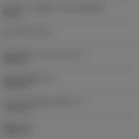
รูปทรงและขนาดเม็ดมีด
(CUTINT_SIZESHAPE)
DC11T3
จำนวนคมตัด
(CEDC)
2
เส้นผ่านศูนย์กลางวงกลมแนบใน
(IC)
9.525 mm
รหัสรูปทรงเม็ดมีด
(SC)
Rhombic 55
ความยาวประสิทธิผลของคมตัด
(LE)
11.2279 mm
รัศมีมุม
(RE)
0.3969 mm