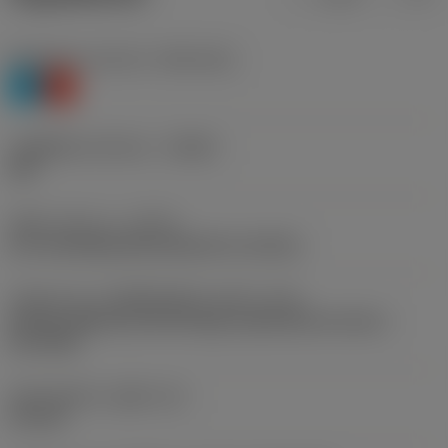
Workpiece material
(TMC1ISO)
P
K
รหัสผู้ผลิตร่องหักเศษ
(CBMD)
UM
ชนิดการทำงาน
(CTPT)
pre-machining with demand on surface
รหัสรูปแบบการติดตั้งเม็ดมีด (เมตริก)
(IFS)
Partly cylindrical, 40-60 deg countersink on one or
two sides
เส้นผ่าศูนย์กลางรูยึด
(D1)
4.4 mm