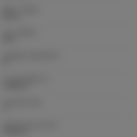
ทิศทาง
(HAND)
Neutral
เกรด
(GRADE)
5015
วัสดุเม็ดมีด
(SUBSTRATE)
HT
ความหนาเม็ดมีด
(S)
3.9688 mm
มุมหลบหลัก
(AN)
7 °
น้ำหนักของอุปกรณ์
(WT)
0.0016 kg