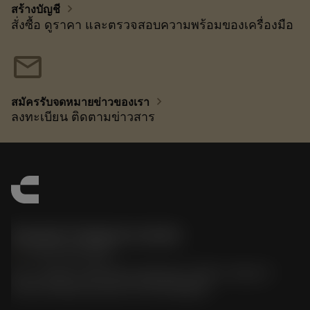
chevron_right
สร้างบัญชี
สั่งซื้อ ดูราคา และตรวจสอบความพร้อมของเครื่องมือ
mail
chevron_right
สมัครรับจดหมายข่าวของเรา
ลงทะเบียน ติดตามข่าวสาร
Sandvik Thailand Limited
phone
+66 2 016 2120
51, JL Tower, 19th Floor, Room No. 1904-6, Rama 9
Road, Kwaeng Huamark, Khet Bangkapi