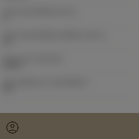
รหัสขนาดช่องใส่เม็ดมีด
(SSC_M)
11
รหัสขนาดช่องใส่เม็ดมีดแบบอิมพีเรียล
(SSC_N)
3/8
Release date
(ValFrom20)
23/5/94
รหัสของชุดที่ออกแล้ว
(RELEASEPACK)
04.2
account_circle