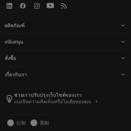
keyboard_arrow_down
ผลิตภัณฑ์
Tutti gli utensili
keyboard_arrow_down
สนับสนุน
Tutti i software
Servizio clienti
Riciclaggio
keyboard_arrow_down
สั่งซื้อ
Distributori e specialisti
Ricondizionamento
Come acquistare
Guide e tutorial
Tailor Made
keyboard_arrow_down
เกี่ยวกับเรา
Ordine
Calcolatrici e app
Informazioni su Sandvik Coromant
Restituisci
Cataloghi e manuali
Benessere manifatturiero
Traccia il tuo ordine
ช่วยเราปรับปรุงเว็บไซต์ของเรา
emoji_objects
chevron_right
แบ่งปันความคิดเห็นหรือไอเดียของคุณ
Carriera
Fai un preventivo
Business sostenibile
Articoli
公制
英制
Per pressa