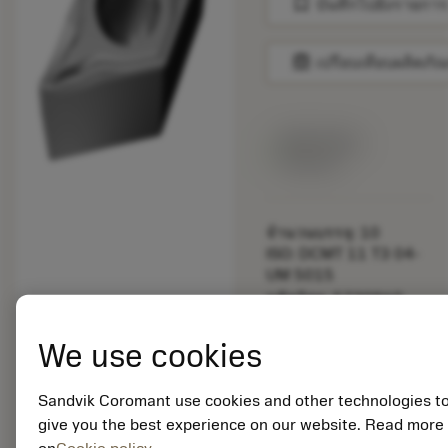
bookmark
บันทึกไปยังรายการ
balance
เปรียบเทียบผลิตภัณ
สินค้าพร้อม
จำหน่าย
จำนวนบรรจุ: 10
ISO: DCMT 11 T3 04-
UM 5015
รหัสวัสดุ: 5730960
EAN: 10752442
ANSI: DCMT 3(2.5)1-
We use cookies
UM 5015
การเป็น
deployed_code
ตัวแทน
Sandvik Coromant use cookies and other technologies t
แสดงโมเดล 3 มิติ
remove
add
ทั่วไป
shopping_cart
give you the best experience on our website. Read more
เพิ่มล