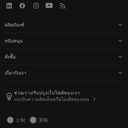
keyboard_arrow_down
ผลิตภัณฑ์
Tutti gli utensili
keyboard_arrow_down
สนับสนุน
Tutti i software
Servizio clienti
Riciclaggio
keyboard_arrow_down
สั่งซื้อ
Distributori e specialisti
Ricondizionamento
Come acquistare
Guide e tutorial
Tailor Made
keyboard_arrow_down
เกี่ยวกับเรา
Ordine
Calcolatrici e app
Informazioni su Sandvik Coromant
Restituisci
Cataloghi e manuali
Benessere manifatturiero
Traccia il tuo ordine
ช่วยเราปรับปรุงเว็บไซต์ของเรา
emoji_objects
chevron_right
แบ่งปันความคิดเห็นหรือไอเดียของคุณ
Carriera
Fai un preventivo
Business sostenibile
Articoli
公制
英制
Per pressa