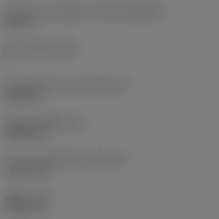
รูปทรงและขนาดเม็ดมีด
(CUTINT_SIZESHAPE)
DC11T3
จำนวนคมตัด
(CEDC)
2
เส้นผ่านศูนย์กลางวงกลมแนบใน
(IC)
9.525 mm
รหัสรูปทรงเม็ดมีด
(SC)
Rhombic 55
ความยาวประสิทธิผลของคมตัด
(LE)
11.2279 mm
รัศมีมุม
(RE)
0.3969 mm