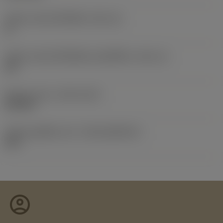
รหัสขนาดช่องใส่เม็ดมีด
(SSC_M)
11
รหัสขนาดช่องใส่เม็ดมีดแบบอิมพีเรียล
(SSC_N)
3/8
Release date
(ValFrom20)
23/5/94
รหัสของชุดที่ออกแล้ว
(RELEASEPACK)
04.2
account_circle