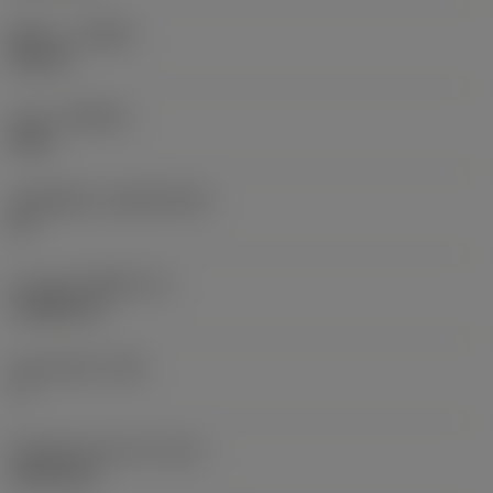
ทิศทาง
(HAND)
Neutral
เกรด
(GRADE)
5015
วัสดุเม็ดมีด
(SUBSTRATE)
HT
ความหนาเม็ดมีด
(S)
3.9688 mm
มุมหลบหลัก
(AN)
7 °
น้ำหนักของอุปกรณ์
(WT)
0.0016 kg