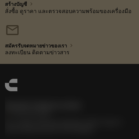
chevron_right
สร้างบัญชี
สั่งซื้อ ดูราคา และตรวจสอบความพร้อมของเครื่องมือ
mail
chevron_right
สมัครรับจดหมายข่าวของเรา
ลงทะเบียน ติดตามข่าวสาร
Sandvik Thailand Limited
phone
+66 2 016 2120
51, JL Tower, 19th Floor, Room No. 1904-6, Rama 9
Road, Kwaeng Huamark, Khet Bangkapi