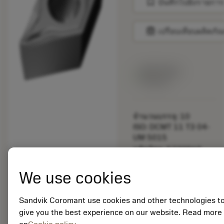
bookmark
บันทึกไปยังรายการ
balance
เปรียบเทียบผลิตภัณ
สินค้าพร้อม
จำหน่าย
จำนวนบรรจุ: 10
ISO: DCMT 11 T3 04-
UM 5015
รหัสวัสดุ: 5730960
EAN: 10752442
ANSI: DCMT 3(2.5)1-
We use cookies
UM 5015
การเป็น
deployed_code
ตัวแทน
Sandvik Coromant use cookies and other technologies t
แสดงโมเดล 3 มิติ
remove
add
ทั่วไป
shopping_cart
give you the best experience on our website. Read more
เพิ่มล