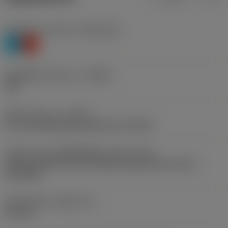
Workpiece material
(TMC1ISO)
P
K
รหัสผู้ผลิตร่องหักเศษ
(CBMD)
UM
ชนิดการทำงาน
(CTPT)
pre-machining with demand on surface
รหัสรูปแบบการติดตั้งเม็ดมีด (เมตริก)
(IFS)
Partly cylindrical, 40-60 deg countersink on one or
two sides
เส้นผ่าศูนย์กลางรูยึด
(D1)
4.4 mm