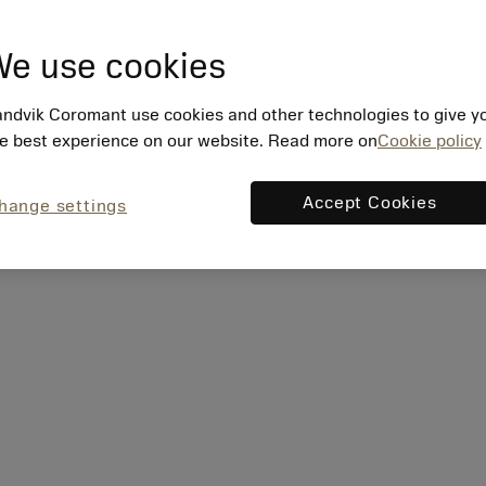
e use cookies
ndvik Coromant use cookies and other technologies to give y
e best experience on our website. Read more on
Cookie policy
Accept Cookies
hange settings