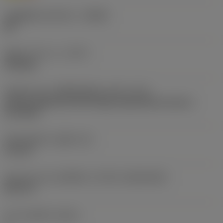
รหัสผู้ผลิตร่องหักเศษ
(CBMD)
MF
ชนิดการทำงาน
(CTPT)
finishing
รหัสรูปแบบการติดตั้งเม็ดมีด (เมตริก)
(IFS)
Partly cylindrical, 40-60 deg countersink on one or
two sides
เส้นผ่าศูนย์กลางรูยึด
(D1)
4.4 mm
รูปทรงและขนาดเม็ดมีด
(CUTINT_SIZESHAPE)
DC11T3
จำนวนคมตัด
(CEDC)