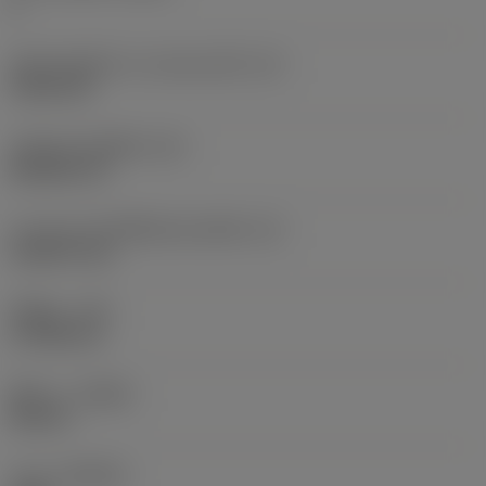
2
เส้นผ่านศูนย์กลางวงกลมแนบใน
(IC)
9.525 mm
รหัสรูปทรงเม็ดมีด
(SC)
Rhombic 55
ความยาวประสิทธิผลของคมตัด
(LE)
10.8279 mm
รัศมีมุม
(RE)
0.7938 mm
ทิศทาง
(HAND)
Neutral
เกรด
(GRADE)