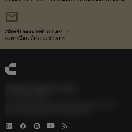
mail
chevron_right
สมัครรับจดหมายข่าวของเรา
ลงทะเบียน ติดตามข่าวสาร
Sandvik Thailand Limited
phone
+66 2 016 2120
51, JL Tower, 19th Floor, Room No. 1904-6, Rama 9
Road, Kwaeng Huamark, Khet Bangkapi