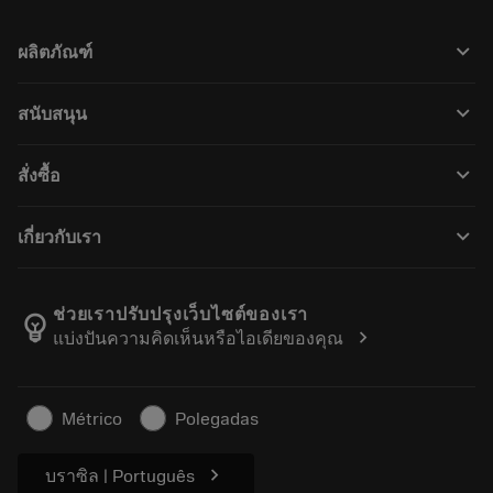
keyboard_arrow_down
ผลิตภัณฑ์
Wszystkie narzędzia
keyboard_arrow_down
สนับสนุน
Całe oprogramowanie
Obsługa klienta
Recykling
keyboard_arrow_down
สั่งซื้อ
Dystrybutorzy i specjaliści
Regeneracja
Jak kupić
Przewodniki i samouczki
Tailor Made
keyboard_arrow_down
เกี่ยวกับเรา
Zamówienie
Kalkulatory i aplikacje
O firmie Sandvik Coromant
Powrót
Katalogi i podręczniki
Wytwarzanie dobrostanu
Śledź swoje zamówienie
ช่วยเราปรับปรุงเว็บไซต์ของเรา
emoji_objects
chevron_right
แบ่งปันความคิดเห็นหรือไอเดียของคุณ
Kariera
Złóż ofertę
Zrównoważony biznes
Artykuły
Métrico
Polegadas
Do prasy
chevron_right
บราซิล | Português