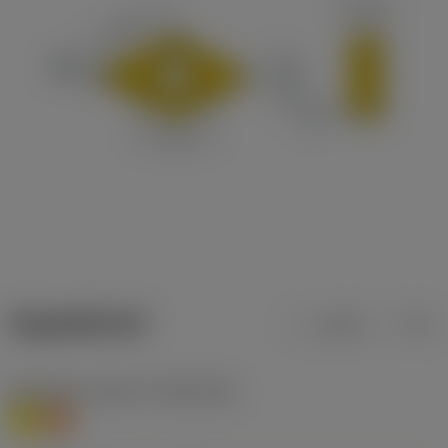
ข้อมูลผลิตภัณฑ์
เมตริก
นิ้ว
Workpiece material
(TMC1ISO)
M
S