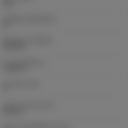
1205
วัสดุเม็ดมีด
(SUBSTRATE)
HC
ชั้นเคลือบผิว
(COATING)
PVD AlTiN
ความหนาเม็ดมีด
(S)
3.9688 mm
มุมหลบหลัก
(AN)
7 °
น้ำหนักของอุปกรณ์
(WT)
0.005 kg
รหัสขนาดช่องใส่เม็ดมีด
(SSC_M)