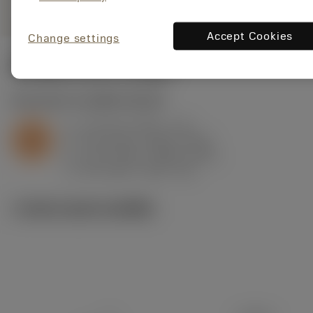
Accept Cookies
Change settings
ค่าเริ่มต้น
(KAPR
93 deg
)
S2.0.Z.AG
,
ความแข็ง: 350 HB
a
0.4 mm (0.15 - 1.4)
p
S
f
0.13 mm/r (0.09 - 0.24)
n
h
0.11 mm/r (0.08 - 0.21)
ex
v
85 m/min (105 - 45)
c
ภาพประกอบทางเทคนิค