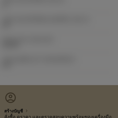
11
รหัสขนาดช่องใส่เม็ดมีดแบบอิมพีเรียล
(SSC_N)
3/8
Release date
(ValFrom20)
26/2/24
รหัสของชุดที่ออกแล้ว
(RELEASEPACK)
24.1
account_circle
chevron_right
สร้างบัญชี
สั่งซื้อ ดูราคา และตรวจสอบความพร้อมของเครื่องมือ