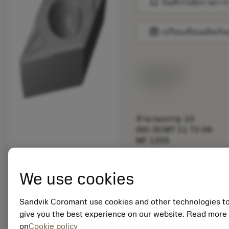
bookmark
บันทึกไปยังรายการ
balance
เปรียบเทียบผลิตภัณ
สินค้าพร้อม
จำหน่าย
จำนวนบรรจุ: 10
ISO: DCMT 11 T3 08-
MF 1205
รหัสวัสดุ: 8432123
EAN:
We use cookies
7323227513461
ANSI: DCMT 3(2.5)2-
MF 1205
Sandvik Coromant use cookies and other technologies t
การเป็น
deployed_code
give you the best experience on our website. Read more
ตัวแทน
แสดงโมเดล 3 มิติ
remove
add
on
Cookie policy
ทั่วไป
shopping_cart
เพิ่มล