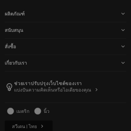
keyboard_arrow_down
ผลิตภัณฑ์
Tutti gli utensili
keyboard_arrow_down
สนับสนุน
Tutti i software
Servizio clienti
Riciclaggio
keyboard_arrow_down
สั่งซื้อ
Distributori e specialisti
Ricondizionamento
Come acquistare
Guide e tutorial
Tailor Made
keyboard_arrow_down
เกี่ยวกับเรา
Ordine
Calcolatrici e app
Informazioni su Sandvik Coromant
Restituisci
Cataloghi e manuali
Benessere manifatturiero
Traccia il tuo ordine
ช่วยเราปรับปรุงเว็บไซต์ของเรา
emoji_objects
chevron_right
แบ่งปันความคิดเห็นหรือไอเดียของคุณ
Carriera
Fai un preventivo
Business sostenibile
Articoli
เมตริก
นิ้ว
Per pressa
chevron_right
สวีเดน | ไทย