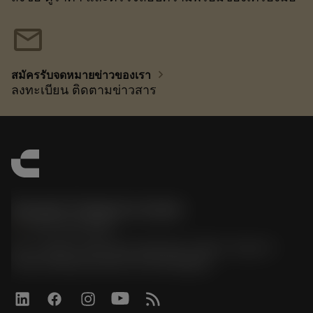
mail
chevron_right
สมัครรับจดหมายข่าวของเรา
ลงทะเบียน ติดตามข่าวสาร
Sandvik Thailand Limited
phone
+66 2 016 2120
51, JL Tower, 19th Floor, Room No. 1904-6, Rama 9
Road, Kwaeng Huamark, Khet Bangkapi