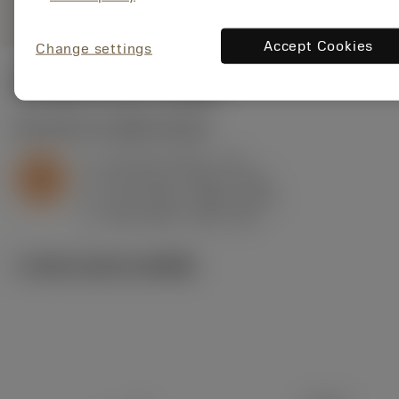
Accept Cookies
Change settings
ค่าเริ่มต้น
(KAPR
93 deg
)
S2.0.Z.AG
,
ความแข็ง: 350 HB
a
0.4 mm (0.15 - 1.4)
p
S
f
0.13 mm/r (0.09 - 0.24)
n
h
0.11 mm/r (0.08 - 0.21)
ex
v
100 m/min (105 - 85)
c
ภาพประกอบทางเทคนิค