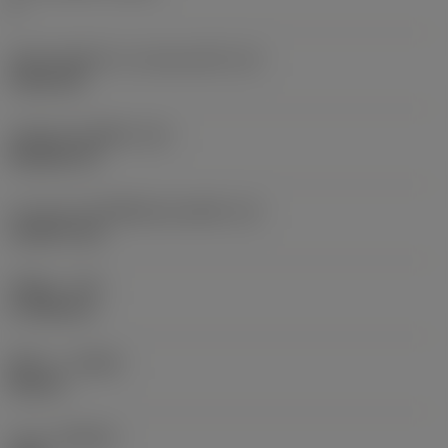
2
เส้นผ่านศูนย์กลางวงกลมแนบใน
(IC)
9.525 mm
รหัสรูปทรงเม็ดมีด
(SC)
Rhombic 55
ความยาวประสิทธิผลของคมตัด
(LE)
10.8279 mm
รัศมีมุม
(RE)
0.7938 mm
ทิศทาง
(HAND)
Neutral
เกรด
(GRADE)