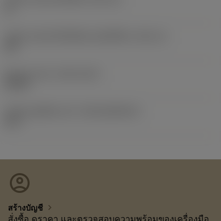
11
รหัสขนาดช่องใส่เม็ดมีดแบบอิมพีเรียล
(SSC_N)
3/8
Release date
(ValFrom20)
6/5/21
รหัสของชุดที่ออกแล้ว
(RELEASEPACK)
21.2
account_circle
chevron_right
สร้างบัญชี
สั่งซื้อ ดูราคา และตรวจสอบความพร้อมของเครื่องมือ