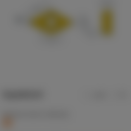
ข้อมูลผลิตภัณฑ์
เมตริก
นิ้ว
Workpiece material
(TMC1ISO)
S