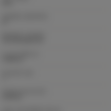
S205
วัสดุเม็ดมีด
(SUBSTRATE)
HC
ชั้นเคลือบผิว
(COATING)
CVD TiCN+Al2O3+TiN
ความหนาเม็ดมีด
(S)
3.9688 mm
มุมหลบหลัก
(AN)
7 °
น้ำหนักของอุปกรณ์
(WT)
0.0045 kg
รหัสขนาดช่องใส่เม็ดมีด
(SSC_M)