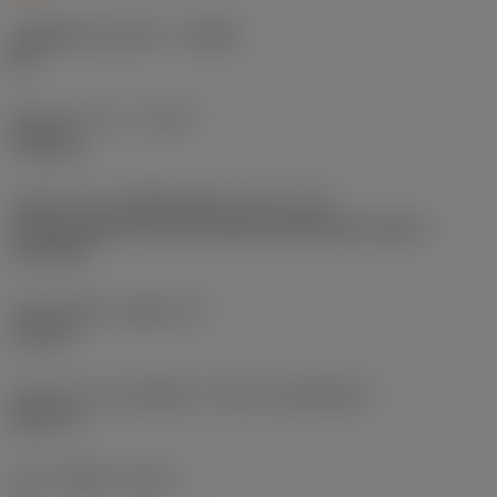
รหัสผู้ผลิตร่องหักเศษ
(CBMD)
MF
ชนิดการทำงาน
(CTPT)
finishing
รหัสรูปแบบการติดตั้งเม็ดมีด (เมตริก)
(IFS)
Partly cylindrical, 40-60 deg countersink on one or
two sides
เส้นผ่าศูนย์กลางรูยึด
(D1)
4.4 mm
รูปทรงและขนาดเม็ดมีด
(CUTINT_SIZESHAPE)
DC11T3
จำนวนคมตัด
(CEDC)