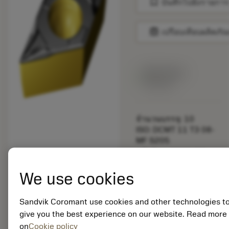
bookmark
บันทึกไปยังรายการ
balance
เปรียบเทียบผลิตภัณ
สินค้าพร้อม
จำหน่าย
จำนวนบรรจุ: 10
ISO: DCMT 11 T3 08-
MF S205
รหัสวัสดุ: 8003658
EAN:
We use cookies
7323225713344
ANSI: DCMT 3(2.5)2-
MF S205
Sandvik Coromant use cookies and other technologies t
การเป็น
deployed_code
give you the best experience on our website. Read more
ตัวแทน
แสดงโมเดล 3 มิติ
remove
add
on
Cookie policy
ทั่วไป
shopping_cart
เพิ่มล