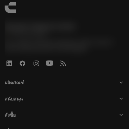
Sandvik Thailand Limited
phone
+66 2 016 2120
51, JL Tower, 19th Floor, Room No. 1904-6, Rama 9
Road, Kwaeng Huamark, Khet Bangkapi
keyboard_arrow_down
ผลิตภัณฑ์
すべてのツール
keyboard_arrow_down
สนับสนุน
すべてのソフトウェア
カスタマーサービス
リサイクル
keyboard_arrow_down
สั่งซื้อ
販売店および専門家
再生処理
購入方法
ガイドとチュートリアル
テーラーメード