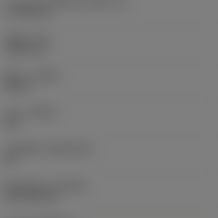
ความยาวประสิทธิผลของคมตัด
(LE)
17.7439 mm
รัศมีมุม
(RE)
1.5875 mm
ทิศทาง
(HAND)
Neutral
เกรด
(GRADE)
235
วัสดุเม็ดมีด
(SUBSTRATE)
HC
ชั้นเคลือบผิว
(COATING)
CVD TiCN+TiN