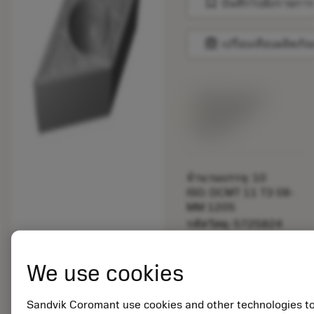
bookmark
บันทึกไปยังรายการ
balance
เปรียบเทียบผลิตภัณ
พร้อมจําหน่าย
ภายในหนึ่ง
สัปดาห์
จำนวนบรรจุ: 10
ISO: DCMT 11 T3 08-
MM 1205
รหัสวัสดุ: 5725824
EAN: 10621144
ANSI: CNMM 644-HR
We use cookies
235
การเป็น
deployed_code
ตัวแทน
แสดงโมเดล 3 มิติ
Sandvik Coromant use cookies and other technologies t
remove
add
ทั่วไป
shopping_cart
เพิ่มล