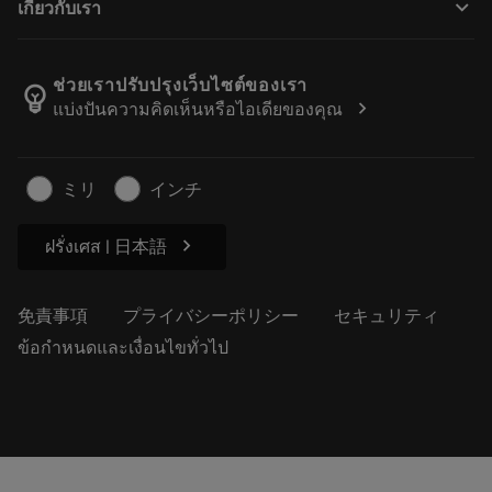
keyboard_arrow_down
เกี่ยวกับเรา
注文
計算ツールとアプリ
サンドビック・コロマントについて
戻る
カタログおよびハンドブック
Manufacturing Wellness
注文を追跡する
ช่วยเราปรับปรุงเว็บไซต์ของเรา
emoji_objects
chevron_right
แบ่งปันความคิดเห็นหรือไอเดียของคุณ
経歴
見積もりを作成する
サステナブルな事業
記事
ミリ
インチ
プレス用
chevron_right
ฝรั่งเศส | 日本語
免責事項
プライバシーポリシー
セキュリティ
ข้อกำหนดและเงื่อนไขทั่วไป