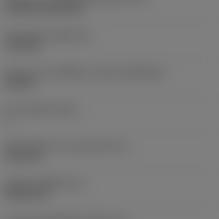
Cylindrical fixing hole
เส้นผ่าศูนย์กลางรูยึด
(D1)
7.925 mm
รูปทรงและขนาดเม็ดมีด
(CUTINT_SIZESHAPE)
CN1906
จำนวนคมตัด
(CEDC)
2
เส้นผ่านศูนย์กลางวงกลมแนบใน
(IC)
19.05 mm
รหัสรูปทรงเม็ดมีด
(SC)
Rhombic 80