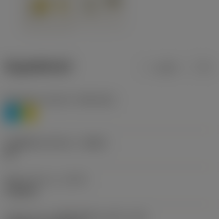
ข้อมูลผลิตภัณฑ์
เมตริก
นิ้ว
Workpiece material
(TMC1ISO)
P
M
รหัสผู้ผลิตร่องหักเศษ
(CBMD)
HR
ชนิดการทำงาน
(CTPT)
roughing
รหัสรูปแบบการติดตั้งเม็ดมีด (เมตริก)
(IFS)