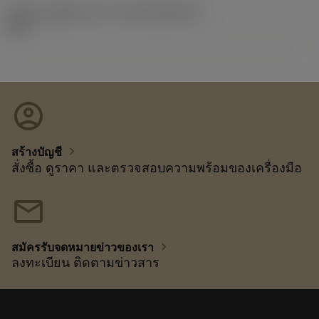
รหัสของชุดที่ออกแล้ว
(RELEASEPACK)
92.3
account_circle
chevron_right
สร้างบัญชี
สั่งซื้อ ดูราคา และตรวจสอบความพร้อมของเครื่องมือ
mail
chevron_right
สมัครรับจดหมายข่าวของเรา
ลงทะเบียน ติดตามข่าวสาร