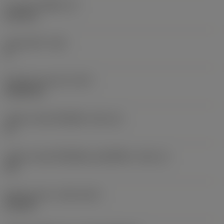
ความหนาเม็ดมีด
(S)
6.35 mm
มุมหลบหลัก
(AN)
0 °
น้ำหนักของอุปกรณ์
(WT)
0.0262 kg
รหัสขนาดช่องใส่เม็ดมีด
(SSC_M)
19
รหัสขนาดช่องใส่เม็ดมีดแบบอิมพีเรียล
(SSC_N)
3/4
Release date
(ValFrom20)
2/11/92