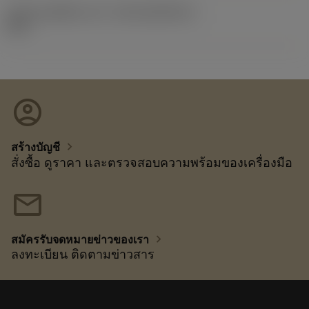
รหัสของชุดที่ออกแล้ว
(RELEASEPACK)
92.3
account_circle
chevron_right
สร้างบัญชี
สั่งซื้อ ดูราคา และตรวจสอบความพร้อมของเครื่องมือ
mail
chevron_right
สมัครรับจดหมายข่าวของเรา
ลงทะเบียน ติดตามข่าวสาร