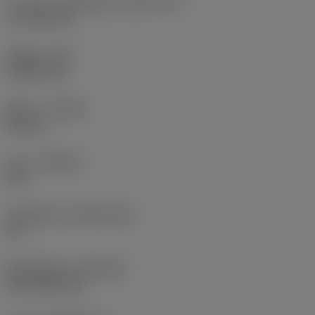
ความยาวประสิทธิผลของคมตัด
(LE)
17.7439 mm
รัศมีมุม
(RE)
1.5875 mm
ทิศทาง
(HAND)
Neutral
เกรด
(GRADE)
235
วัสดุเม็ดมีด
(SUBSTRATE)
HC
ชั้นเคลือบผิว
(COATING)
CVD TiCN+TiN