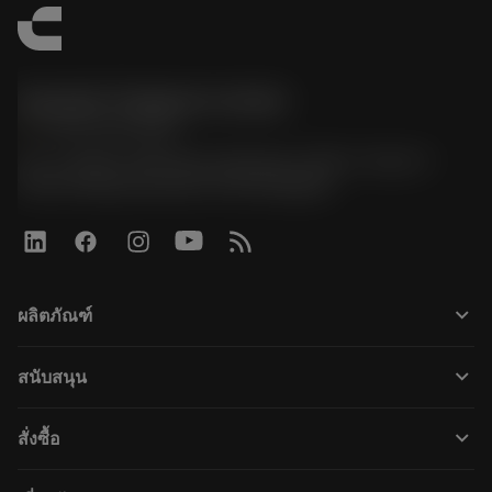
Sandvik Thailand Limited
phone
+66 2 016 2120
51, JL Tower, 19th Floor, Room No. 1904-6, Rama 9
Road, Kwaeng Huamark, Khet Bangkapi
keyboard_arrow_down
ผลิตภัณฑ์
すべてのツール
keyboard_arrow_down
สนับสนุน
すべてのソフトウェア
カスタマーサービス
リサイクル
keyboard_arrow_down
สั่งซื้อ
販売店および専門家
再生処理
購入方法
ガイドとチュートリアル
テーラーメード