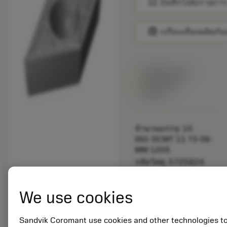
bookmark
บันทึกไปยังรายการ
balance
เปรียบเทียบผลิตภัณ
พร้อมจําหน่าย
ภายในหนึ่ง
สัปดาห์
จำนวนบรรจุ: 10
ISO: DCMT 11 T3 08-
MM 1205
รหัสวัสดุ: 5725824
EAN: 10621144
ANSI: CNMM 644-HR
We use cookies
235
การเป็น
deployed_code
ตัวแทน
แสดงโมเดล 3 มิติ
Sandvik Coromant use cookies and other technologies t
remove
add
ทั่วไป
shopping_cart
เพิ่มล