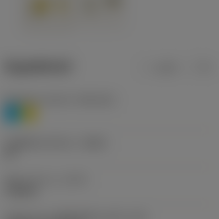
ข้อมูลผลิตภัณฑ์
เมตริก
นิ้ว
Workpiece material
(TMC1ISO)
P
M
รหัสผู้ผลิตร่องหักเศษ
(CBMD)
HR
ชนิดการทำงาน
(CTPT)
roughing
รหัสรูปแบบการติดตั้งเม็ดมีด (เมตริก)
(IFS)