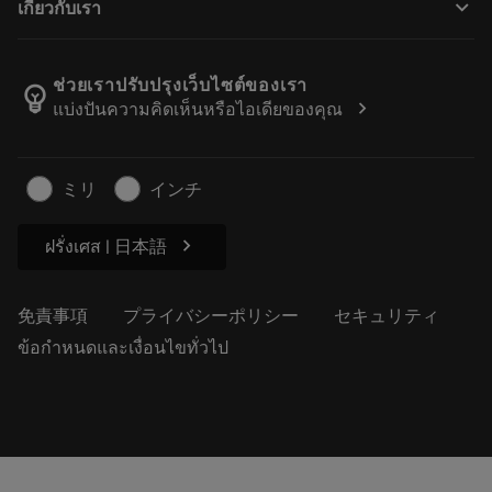
keyboard_arrow_down
เกี่ยวกับเรา
注文
計算ツールとアプリ
サンドビック・コロマントについて
戻る
カタログおよびハンドブック
Manufacturing Wellness
注文を追跡する
ช่วยเราปรับปรุงเว็บไซต์ของเรา
emoji_objects
chevron_right
แบ่งปันความคิดเห็นหรือไอเดียของคุณ
経歴
見積もりを作成する
サステナブルな事業
記事
ミリ
インチ
プレス用
chevron_right
ฝรั่งเศส | 日本語
免責事項
プライバシーポリシー
セキュリティ
ข้อกำหนดและเงื่อนไขทั่วไป