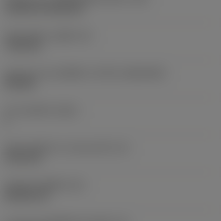
Cylindrical fixing hole
เส้นผ่าศูนย์กลางรูยึด
(D1)
7.925 mm
รูปทรงและขนาดเม็ดมีด
(CUTINT_SIZESHAPE)
CN1906
จำนวนคมตัด
(CEDC)
2
เส้นผ่านศูนย์กลางวงกลมแนบใน
(IC)
19.05 mm
รหัสรูปทรงเม็ดมีด
(SC)
Rhombic 80