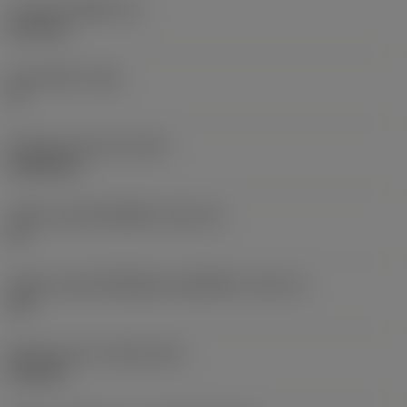
ความหนาเม็ดมีด
(S)
6.35 mm
มุมหลบหลัก
(AN)
0 °
น้ำหนักของอุปกรณ์
(WT)
0.0262 kg
รหัสขนาดช่องใส่เม็ดมีด
(SSC_M)
19
รหัสขนาดช่องใส่เม็ดมีดแบบอิมพีเรียล
(SSC_N)
3/4
Release date
(ValFrom20)
2/11/92