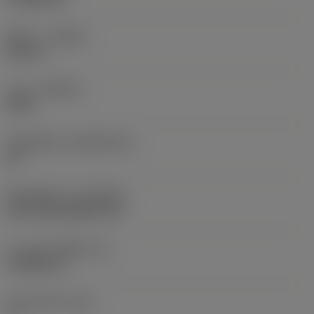
ทิศทาง
(HAND)
Neutral
เกรด
(GRADE)
4425
วัสดุเม็ดมีด
(SUBSTRATE)
HC
ชั้นเคลือบผิว
(COATING)
CVD TiCN+Al2O3+TiN
ความหนาเม็ดมีด
(S)
3.9688 mm
มุมหลบหลัก
(AN)