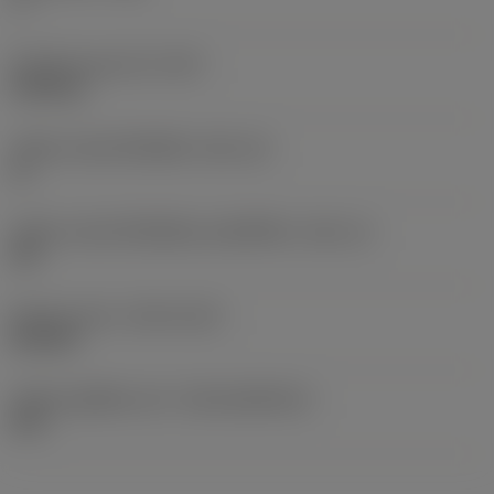
7 °
น้ำหนักของอุปกรณ์
(WT)
0.004 kg
รหัสขนาดช่องใส่เม็ดมีด
(SSC_M)
11
รหัสขนาดช่องใส่เม็ดมีดแบบอิมพีเรียล
(SSC_N)
3/8
Release date
(ValFrom20)
26/6/20
รหัสของชุดที่ออกแล้ว
(RELEASEPACK)
20.2