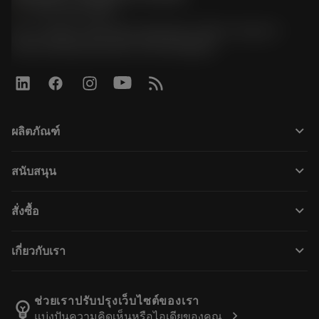
phone
+66 2 016 2120
51, JL Tower, 19th Floor, Room No. 1904-6, Rama 9
Road, Kwaeng Huamark, Khet Bangkapi
keyboard_arrow_down
ผลิตภัณฑ์
All tools
keyboard_arrow_down
สนับสนุน
All software
Customer service
การรีไซเคิล
keyboard_arrow_down
สั่งซื้อ
Distributors and specialists
การฟื้นฟูสภาพเครื่องมือ
How to buy
Guides and tutorials
Tailor Made
keyboard_arrow_down
เกี่ยวกับเรา
Order
Calculators and apps
About Sandvik Coromant
Return
Catalogues and handbooks
Manufacturing wellness
Track your order
ช่วยเราปรับปรุงเว็บไซต์ของเรา
emoji_objects
chevron_right
แบ่งปันความคิดเห็นหรือไอเดียของคุณ