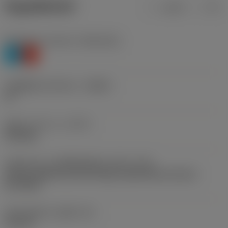
ข้อมูลผลิตภัณฑ์
เมตริก
นิ้ว
Workpiece material
(TMC1ISO)
P
K
รหัสผู้ผลิตร่องหักเศษ
(CBMD)
PF
ชนิดการทำงาน
(CTPT)
finishing
รหัสรูปแบบการติดตั้งเม็ดมีด (เมตริก)
(IFS)
Partly cylindrical, 40-60 deg countersink on one or
two sides
เส้นผ่าศูนย์กลางรูยึด
(D1)
4.4 mm