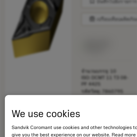
bookmark
บันทึกไปยังรายการ
balance
เปรียบเทียบผลิตภัณ
สินค้าพร้อม
จำหน่าย
จำนวนบรรจุ: 10
ISO: DCMT 11 T3 08-
PF 4425
รหัสวัสดุ: 7860795
EAN:
7323225047630
We use cookies
ANSI: DCMT 3(2.5)2-
PF 4425
การเป็น
Sandvik Coromant use cookies and other technologies t
deployed_code
ตัวแทน
แสดงโมเดล 3 มิติ
remove
add
give you the best experience on our website. Read more
ทั่วไป
shopping_cart
เพิ่มล