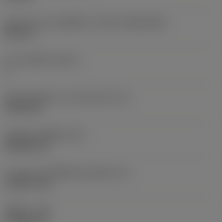
รูปทรงและขนาดเม็ดมีด
(CUTINT_SIZESHAPE)
DC11T3
จำนวนคมตัด
(CEDC)
2
เส้นผ่านศูนย์กลางวงกลมแนบใน
(IC)
9.525 mm
รหัสรูปทรงเม็ดมีด
(SC)
Rhombic 55
ความยาวประสิทธิผลของคมตัด
(LE)
10.8279 mm
รัศมีมุม
(RE)
0.7938 mm