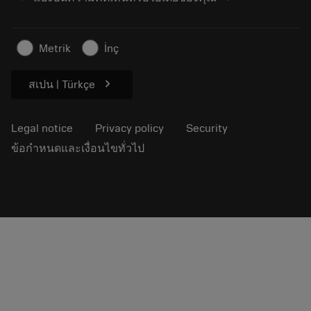
Career
Make a quotation
Sustainable business
บทความ
Metrik
İnç
For press
chevron_right
สเปน | Türkçe
Legal notice
Privacy policy
Security
ข้อกำหนดและเงื่อนไขทั่วไป