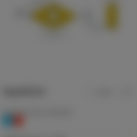
ข้อมูลผลิตภัณฑ์
เมตริก
นิ้ว
Workpiece material
(TMC1ISO)
P
K