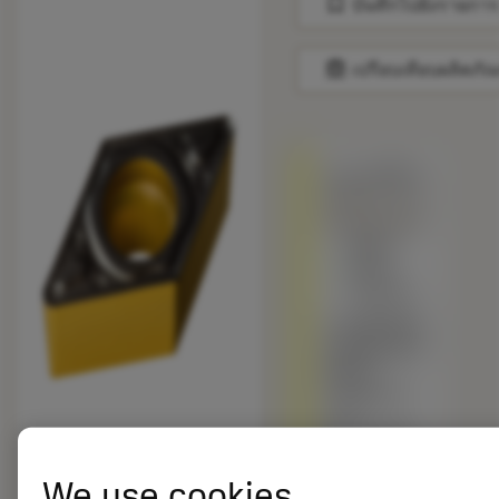
bookmark
บันทึกไปยังรายการ
balance
เปรียบเทียบผลิตภัณ
ถูกแทนที่ด้วย
DCMT 11 T3
08-PR 4415
สินค้า
พร้อม
จำหน่าย
เกรดอื่นเทียบ
กับผลิตภัณฑ์
ดั้งเดิม –
โปรดตรวจ
สอบ
ความเร็วตัด
We use cookies