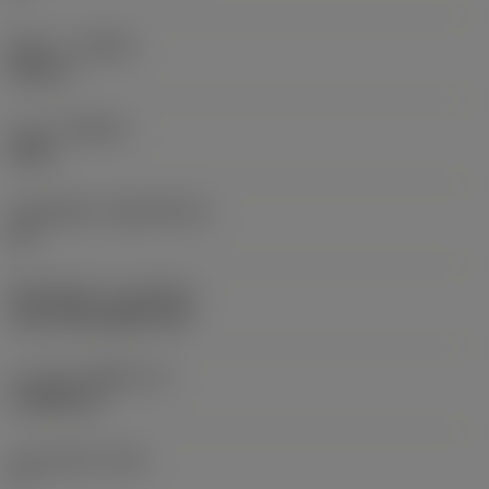
ทิศทาง
(HAND)
Neutral
เกรด
(GRADE)
4305
วัสดุเม็ดมีด
(SUBSTRATE)
HC
ชั้นเคลือบผิว
(COATING)
CVD TiCN+Al2O3+TiN
ความหนาเม็ดมีด
(S)
3.9688 mm
มุมหลบหลัก
(AN)
7 °