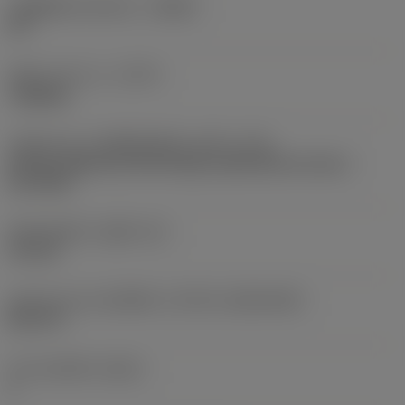
รหัสผู้ผลิตร่องหักเศษ
(CBMD)
PR
ชนิดการทำงาน
(CTPT)
roughing
รหัสรูปแบบการติดตั้งเม็ดมีด (เมตริก)
(IFS)
Partly cylindrical, 40-60 deg countersink on one or
two sides
เส้นผ่าศูนย์กลางรูยึด
(D1)
4.4 mm
รูปทรงและขนาดเม็ดมีด
(CUTINT_SIZESHAPE)
DC11T3
จำนวนคมตัด
(CEDC)
2