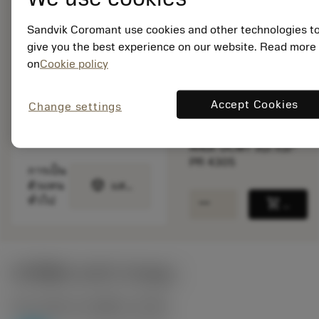
สินค้าพร้อม
จำหน่าย
Sandvik Coromant use cookies and other technologies t
give you the best experience on our website. Read more
on
Cookie policy
จำนวนบรรจุ: 10
ISO: DCMT 11 T3 08-
PR 4305
Accept Cookies
Change settings
รหัสวัสดุ: 6709537
EAN: 26709537
ANSI: DCMT 3(2.5)2-
PR 4305
การเป็น
deployed_code
ตัวแทน
แสดงโมเดล 3 มิติ
remove
add
ทั่วไป
shopping_cart
เพิ่มล
ค่าเริ่มต้น
(KAPR
93 deg
)
P2.1.Z.AN
,
ความแข็ง: 175 HB