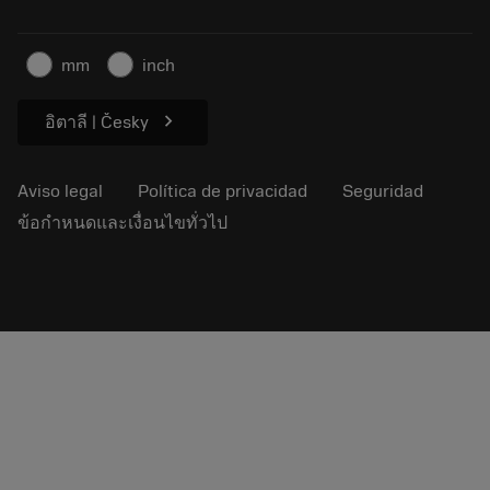
Para la prensa
Contacto
Información de seguridad
mm
inch
Sostenibilidad
chevron_right
อิตาลี | Česky
Aviso legal
Política de privacidad
Seguridad
ข้อกำหนดและเงื่อนไขทั่วไป