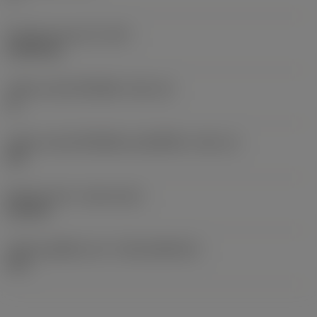
น้ำหนักของอุปกรณ์
(WT)
0.0039 kg
รหัสขนาดช่องใส่เม็ดมีด
(SSC_M)
11
รหัสขนาดช่องใส่เม็ดมีดแบบอิมพีเรียล
(SSC_N)
3/8
Release date
(ValFrom20)
21/2/15
รหัสของชุดที่ออกแล้ว
(RELEASEPACK)
15.1