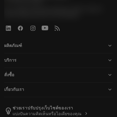
phone
+66 2 016 2120
51, JL Tower, 19th Floor, Room No. 1904-6, Rama 9
Road, Kwaeng Huamark, Khet Bangkapi
keyboard_arrow_down
ผลิตภัณฑ์
Todos los productos
keyboard_arrow_down
บริการ
CoroPlus® Tool Guide
Reciclaje
Tool Assembly
keyboard_arrow_down
สั่งซื้อ
Reacondicionamiento
Tailor Made
Cómo comprar
Conocimientos
Catálogos
keyboard_arrow_down
เกี่ยวกับเรา
Orden
Aprendizaje electrónico
Empleo
Añadir a la cesta
Eventos y formación
Acerca de Sandvik Coromant
Seguimiento de su pedido
Tool ID
ช่วยเราปรับปรุงเว็บไซต์ของเรา
emoji_objects
chevron_right
แบ่งปันความคิดเห็นหรือไอเดียของคุณ
Encuéntranos
FAQ