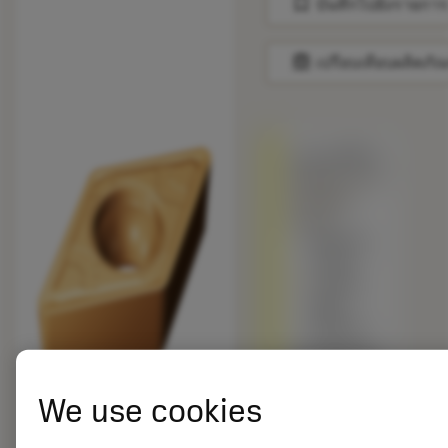
bookmark
บันทึกไปยังรายการ
balance
เปรียบเทียบผลิตภัณ
ถูกแทนที่ด้วย
DCMT 11 T3
08-SMC
1210
พร้อมจํา
หน่าย
ภายใน
หนึ่ง
สัปดาห์
เกรดอื่นเทียบ
กับผลิตภัณฑ์
ดั้งเดิม –
We use cookies
โปรดตรวจ
สอบ