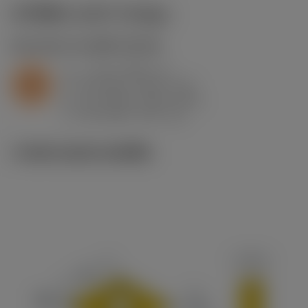
ค่าเริ่มต้น
(KAPR
93 deg
)
S2.0.Z.AG
,
ความแข็ง: 350 HB
a
1 mm (0.25 - 3)
p
S
f
0.2 mm/r (0.12 - 0.3)
n
h
0.2 mm/r (0.12 - 0.3)
ex
v
28 m/min (45 - 16)
c
ภาพประกอบทางเทคนิค