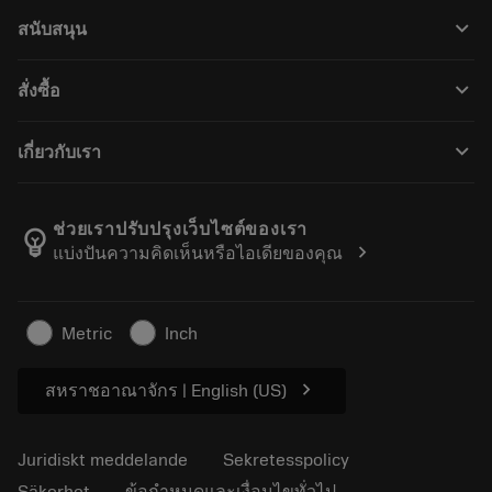
Alla verktyg
keyboard_arrow_down
สนับสนุน
All programvara
Kundservice
Återvinning
keyboard_arrow_down
สั่งซื้อ
Distributörer och specialister
Omkonditionering
Så här köper du
Guider och handledningar
Tailor Made
keyboard_arrow_down
เกี่ยวกับเรา
Beställ
Kalkylatorer och appar
Om Sandvik Coromant
Return
Kataloger och handböcker
Tillverkning med välmående
Spåra din beställning
ช่วยเราปรับปรุงเว็บไซต์ของเรา
emoji_objects
chevron_right
แบ่งปันความคิดเห็นหรือไอเดียของคุณ
Karriär
Skapa en offert
Hållbart företagande
Artiklar
Metric
Inch
För press
chevron_right
สหราชอาณาจักร | English (US)
Juridiskt meddelande
Sekretesspolicy