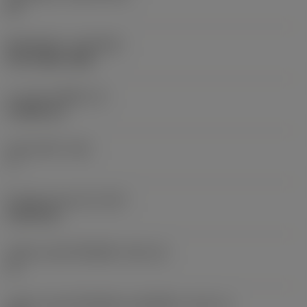
HC
ชั้นเคลือบผิว
(COATING)
PVD TiAlN+TiAlN
ความหนาเม็ดมีด
(S)
3.9688 mm
มุมหลบหลัก
(AN)
7 °
น้ำหนักของอุปกรณ์
(WT)
0.0039 kg
รหัสขนาดช่องใส่เม็ดมีด
(SSC_M)
11
รหัสขนาดช่องใส่เม็ดมีดแบบอิมพีเรียล
(SSC_N)