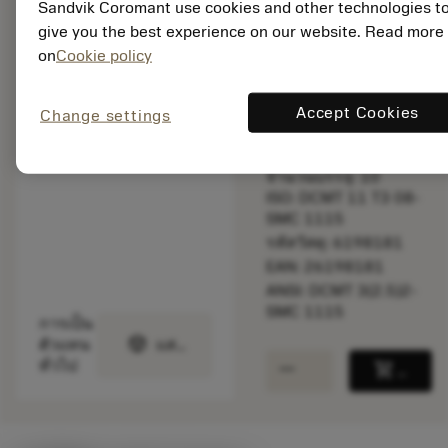
Sandvik Coromant use cookies and other technologies t
ความเร็วตัด
give you the best experience on our website. Read more
on
Cookie policy
พร้อมจําหน่าย
ภายในหนึ่ง
สัปดาห์
Accept Cookies
Change settings
จำนวนบรรจุ: 10
ISO: DCMT 11 T3 08-
SMC 1115
รหัสวัสดุ: 6198181
EAN: 26198181
ANSI: DCMT 3(2.5)2-
SMC 1115
การเป็น
deployed_code
ตัวแทน
แสดงโมเดล 3 มิติ
remove
add
ทั่วไป
shopping_cart
เพิ่มล