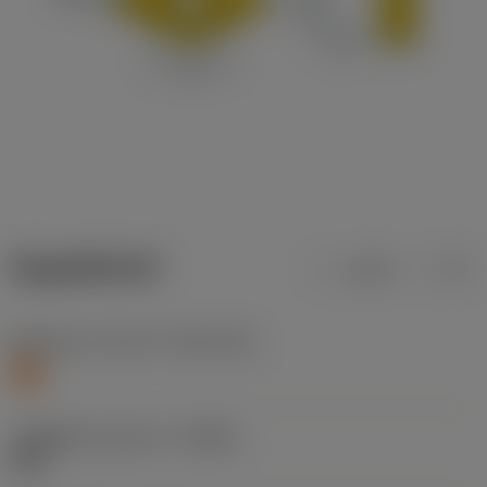
ข้อมูลผลิตภัณฑ์
เมตริก
นิ้ว
Workpiece material
(TMC1ISO)
S
รหัสผู้ผลิตร่องหักเศษ
(CBMD)
SMC