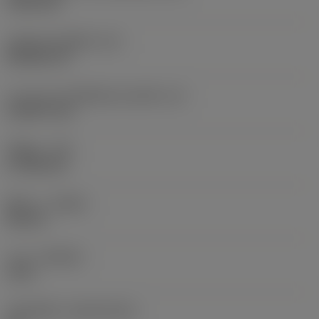
9.525 mm
รหัสรูปทรงเม็ดมีด
(SC)
Rhombic 55
ความยาวประสิทธิผลของคมตัด
(LE)
10.8279 mm
รัศมีมุม
(RE)
0.7938 mm
ทิศทาง
(HAND)
Neutral
เกรด
(GRADE)
1115
วัสดุเม็ดมีด
(SUBSTRATE)