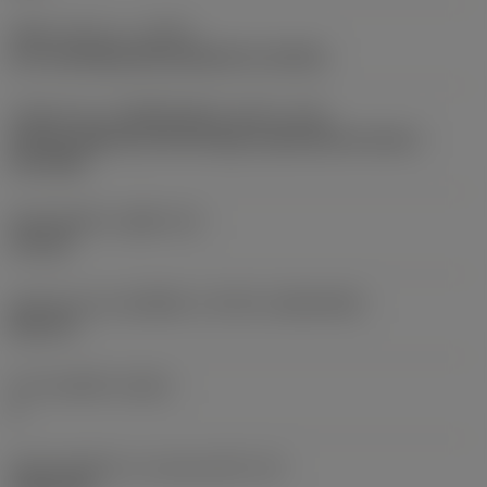
ชนิดการทำงาน
(CTPT)
pre-machining with demand on surface
รหัสรูปแบบการติดตั้งเม็ดมีด (เมตริก)
(IFS)
Partly cylindrical, 40-60 deg countersink on one or
two sides
เส้นผ่าศูนย์กลางรูยึด
(D1)
4.4 mm
รูปทรงและขนาดเม็ดมีด
(CUTINT_SIZESHAPE)
DC11T3
จำนวนคมตัด
(CEDC)
2
เส้นผ่านศูนย์กลางวงกลมแนบใน
(IC)