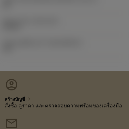
3/8
Release date
(ValFrom20)
19/9/12
รหัสของชุดที่ออกแล้ว
(RELEASEPACK)
12.2
account_circle
chevron_right
สร้างบัญชี
สั่งซื้อ ดูราคา และตรวจสอบความพร้อมของเครื่องมือ
mail