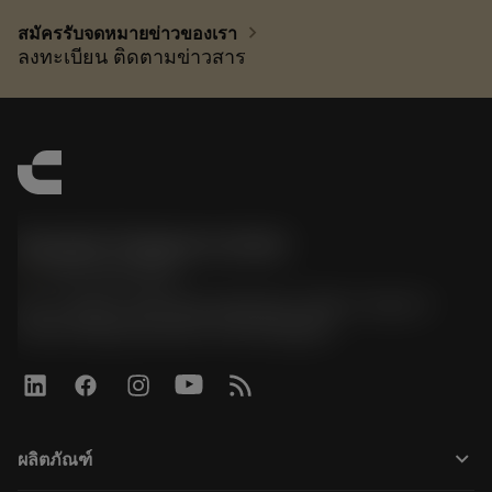
chevron_right
สมัครรับจดหมายข่าวของเรา
ลงทะเบียน ติดตามข่าวสาร
Sandvik Thailand Limited
phone
+66 2 016 2120
51, JL Tower, 19th Floor, Room No. 1904-6, Rama 9
Road, Kwaeng Huamark, Khet Bangkapi
keyboard_arrow_down
ผลิตภัณฑ์