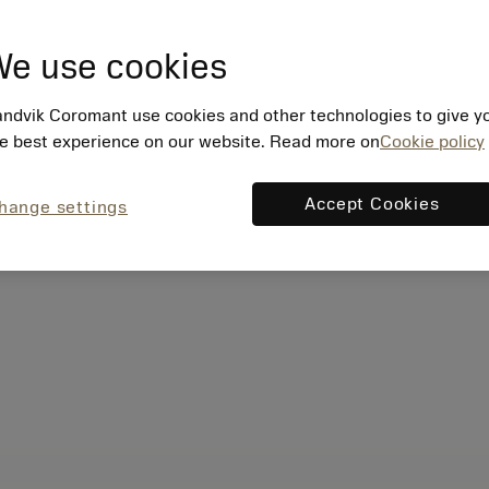
e use cookies
ndvik Coromant use cookies and other technologies to give y
e best experience on our website. Read more on
Cookie policy
Accept Cookies
hange settings