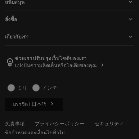
keyboard_arrow_down
สนับสนุน
すべてのソフトウェア
カスタマーサービス
リサイクル
keyboard_arrow_down
สั่งซื้อ
販売店および専門家
再生処理
購入方法
ガイドとチュートリアル
テーラーメード
keyboard_arrow_down
เกี่ยวกับเรา
注文
計算ツールとアプリ
サンドビック・コロマントについて
戻る
カタログおよびハンドブック
Manufacturing Wellness
注文を追跡する
ช่วยเราปรับปรุงเว็บไซต์ของเรา
emoji_objects
chevron_right
แบ่งปันความคิดเห็นหรือไอเดียของคุณ
経歴
見積もりを作成する
サステナブルな事業
記事
ミリ
インチ
プレス用
chevron_right
บราซิล | 日本語
免責事項
プライバシーポリシー
セキュリティ
ข้อกำหนดและเงื่อนไขทั่วไป