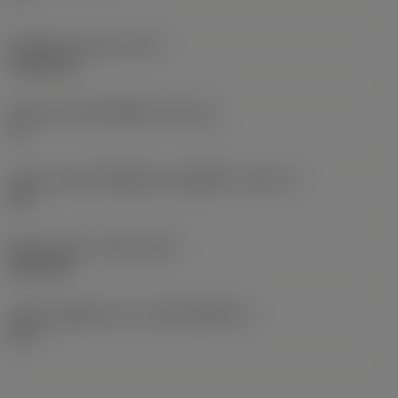
น้ำหนักของอุปกรณ์
(WT)
0.0016 kg
รหัสขนาดช่องใส่เม็ดมีด
(SSC_M)
11
รหัสขนาดช่องใส่เม็ดมีดแบบอิมพีเรียล
(SSC_N)
3/8
Release date
(ValFrom20)
28/11/25
รหัสของชุดที่ออกแล้ว
(RELEASEPACK)
26.1