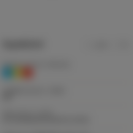
ข้อมูลผลิตภัณฑ์
เมตริก
นิ้ว
Workpiece material
(TMC1ISO)
P
M
K
รหัสผู้ผลิตร่องหักเศษ
(CBMD)
WM
ชนิดการทำงาน
(CTPT)
pre-machining with demand on surface