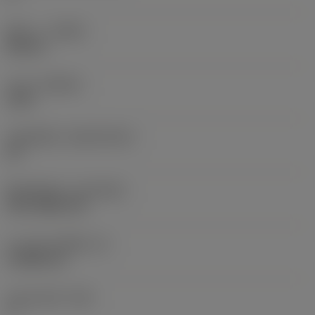
ทิศทาง
(HAND)
Neutral
เกรด
(GRADE)
1625
วัสดุเม็ดมีด
(SUBSTRATE)
HC
ชั้นเคลือบผิว
(COATING)
PVD TiAlN+TiN
ความหนาเม็ดมีด
(S)
3.9688 mm
มุมหลบหลัก
(AN)
7 °