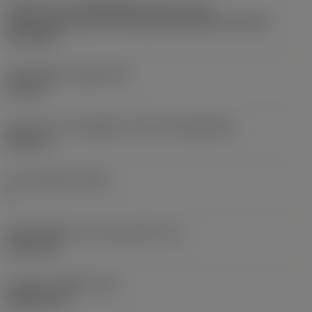
รหัสรูปแบบการติดตั้งเม็ดมีด (เมตริก)
(IFS)
Partly cylindrical, 40-60 deg countersink on one or
two sides
เส้นผ่าศูนย์กลางรูยึด
(D1)
4.4 mm
รูปทรงและขนาดเม็ดมีด
(CUTINT_SIZESHAPE)
DC11T3
จำนวนคมตัด
(CEDC)
2
เส้นผ่านศูนย์กลางวงกลมแนบใน
(IC)
9.525 mm
รหัสรูปทรงเม็ดมีด
(SC)
Rhombic 55