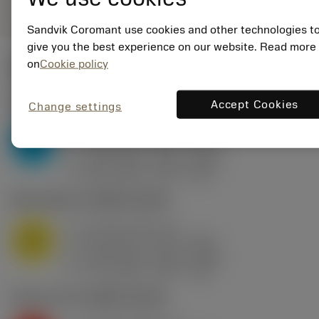
Sandvik Coromant use cookies and other technologies t
give you the best experience on our website. Read more
on
Cookie policy
ค่าเริ่มต้น
(KAPR
93 deg
)
P2.1.Z.AN
,
ความแข็ง: 175 HB
Accept Cookies
Change settings
a
1.5 mm (0.5 - 4)
p
P
f
0.25 mm/r (0.12 - 0.35)
n
h
0.25 mm/r (0.12 - 0.35)
ex
v
260 m/min (315 - 235)
c
M1.0.Z.AQ
,
ความแข็ง: 200 HB
a
1.5 mm (0.5 - 4)
p
M
f
0.25 mm/r (0.12 - 0.35)
n
h
0.25 mm/r (0.12 - 0.35)
ex
v
170 m/min (195 - 155)
c
K2.2.C.UT
,
ความแข็ง: 245 HB