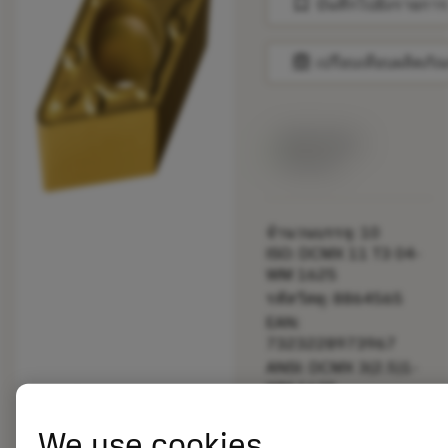
bookmark
บันทึกไปยังรายการ
balance
เปรียบเทียบผลิตภัณ
สินค้าพร้อม
จำหน่าย
จำนวนบรรจุ: 10
ISO: DCMX 11 T3 04-
WM 1625
รหัสวัสดุ: 8864565
EAN:
7323228973967
ANSI: DCMX 3(2.5)1-
WM 1625
การเป็น
deployed_code
ตัวแทน
แสดงโมเดล 3 มิติ
We use cookies
remove
add
ทั่วไป
shopping_cart
เพิ่มล