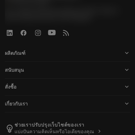
phone
+66 2 016 2120
51, JL Tower, 19th Floor, Room No. 1904-6, Rama 9
Road, Kwaeng Huamark, Khet Bangkapi
keyboard_arrow_down
ผลิตภัณฑ์
All tools
keyboard_arrow_down
สนับสนุน
All software
Customer service
การรีไซเคิล
keyboard_arrow_down
สั่งซื้อ
Distributors and specialists
การฟื้นฟูสภาพเครื่องมือ
How to buy
Guides and tutorials
Tailor Made
keyboard_arrow_down
เกี่ยวกับเรา
Order
Calculators and apps
About Sandvik Coromant
Return
Catalogues and handbooks
Manufacturing wellness
Track your order
ช่วยเราปรับปรุงเว็บไซต์ของเรา
emoji_objects
chevron_right
แบ่งปันความคิดเห็นหรือไอเดียของคุณ
Career
Make a quotation