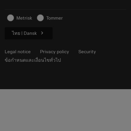
Sustainable business
บทความ
Metrisk
Tommer
For press
chevron_right
ไทย | Dansk
Legal notice
Privacy policy
Security
ข้อกำหนดและเงื่อนไขทั่วไป