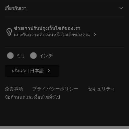
購入方法
ガイドとチュートリアル
テーラーメード
keyboard_arrow_down
เกี่ยวกับเรา
注文
計算ツールとアプリ
サンドビック・コロマントについて
戻る
カタログおよびハンドブック
Manufacturing Wellness
注文を追跡する
ช่วยเราปรับปรุงเว็บไซต์ของเรา
emoji_objects
chevron_right
แบ่งปันความคิดเห็นหรือไอเดียของคุณ
経歴
見積もりを作成する
サステナブルな事業
記事
ミリ
インチ
プレス用
chevron_right
ฝรั่งเศส | 日本語
免責事項
プライバシーポリシー
セキュリティ
ข้อกำหนดและเงื่อนไขทั่วไป