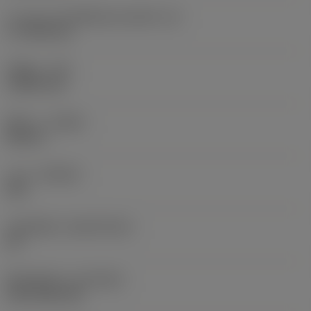
ความยาวประสิทธิผลของคมตัด
(LE)
17.7439 mm
รัศมีมุม
(RE)
1.5875 mm
ทิศทาง
(HAND)
Neutral
เกรด
(GRADE)
235
วัสดุเม็ดมีด
(SUBSTRATE)
HC
ชั้นเคลือบผิว
(COATING)
CVD TiCN+TiN