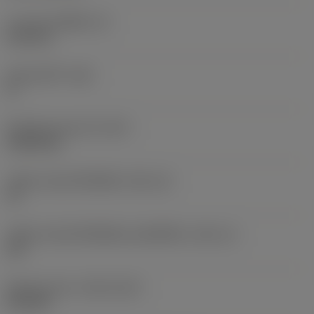
ความหนาเม็ดมีด
(S)
6.35 mm
มุมหลบหลัก
(AN)
0 °
น้ำหนักของอุปกรณ์
(WT)
0.0262 kg
รหัสขนาดช่องใส่เม็ดมีด
(SSC_M)
19
รหัสขนาดช่องใส่เม็ดมีดแบบอิมพีเรียล
(SSC_N)
3/4
Release date
(ValFrom20)
2/11/92