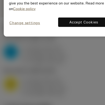
remove
add
give you the best experience on our website. Read more
ทั่วไป
shopping_cart
เพิ่มล
on
Cookie policy
Accept Cookies
Change settings
ค่าเริ่มต้น
(KAPR
95 deg
)
P2.1.Z.AN
,
ความแข็ง: 175 HB
a
10 mm (2.4 - 13)
p
P
f
0.8 mm/r (0.5 - 1.1)
n
h
0.8 mm/r (0.5 - 1.1)
ex
v
75 m/min (95 - 60)
c
M1.0.Z.AQ
,
ความแข็ง: 200 HB
a
10 mm (2.4 - 13)
p
M
f
0.8 mm/r (0.5 - 1.1)
n
h
0.8 mm/r (0.5 - 1.1)
ex
v
65 m/min (90 - 50)
c