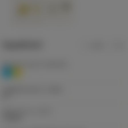
ข้อมูลผลิตภัณฑ์
เมตริก
นิ้ว
Workpiece material
(TMC1ISO)
P
M
รหัสผู้ผลิตร่องหักเศษ
(CBMD)
HR
ชนิดการทำงาน
(CTPT)
roughing