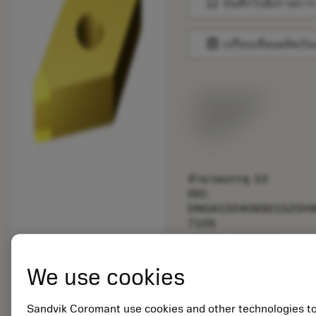
bookmark
บันทึกไปยังรายการ
balance
เปรียบเทียบผลิตภัณ
พร้อมจําหน่าย
ภายในหนึ่ง
สัปดาห์
จำนวนบรรจุ: 10
ISO:
DNGA150408S01520H
7105
รหัสวัสดุ: 5725824
EAN: 10621144
We use cookies
ANSI: CNMM 644-HR
235
การเป็น
Sandvik Coromant use cookies and other technologies t
deployed_code
ตัวแทน
แสดงโมเดล 3 มิติ