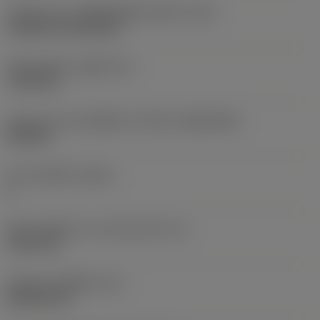
รหัสรูปแบบการติดตั้งเม็ดมีด (เมตริก)
(IFS)
Cylindrical fixing hole
เส้นผ่าศูนย์กลางรูยึด
(D1)
7.925 mm
รูปทรงและขนาดเม็ดมีด
(CUTINT_SIZESHAPE)
CN1906
จำนวนคมตัด
(CEDC)
2
เส้นผ่านศูนย์กลางวงกลมแนบใน
(IC)
19.05 mm
รหัสรูปทรงเม็ดมีด
(SC)
Rhombic 80