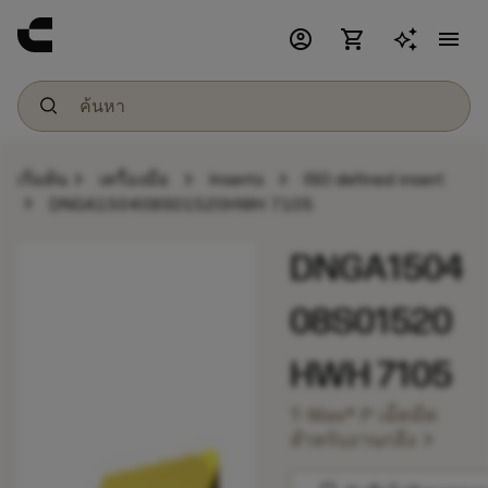
account_circle
shopping_cart
menu
chevron_right
chevron_right
chevron_right
เริ่มต้น
เครื่องมือ
Inserts
ISO defined insert
chevron_right
DNGA150408S01520HWH 7105
DNGA1504
08S01520
HWH 7105
T-Max® P เม็ดมีด
chevron_right
สำหรับงานกลึง