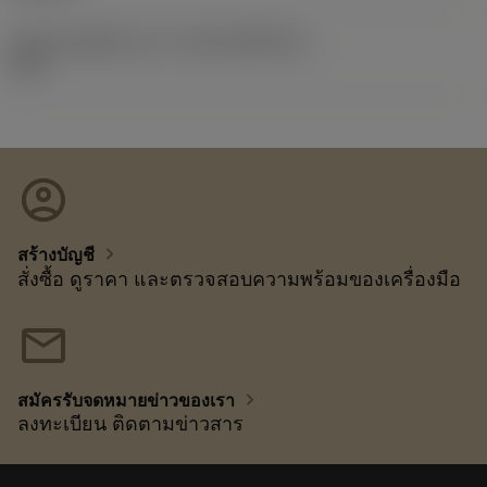
รหัสของชุดที่ออกแล้ว
(RELEASEPACK)
92.3
account_circle
chevron_right
สร้างบัญชี
สั่งซื้อ ดูราคา และตรวจสอบความพร้อมของเครื่องมือ
mail
chevron_right
สมัครรับจดหมายข่าวของเรา
ลงทะเบียน ติดตามข่าวสาร