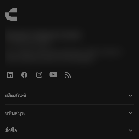
Sandvik Thailand Limited
phone
+66 2 016 2120
51, JL Tower, 19th Floor, Room No. 1904-6, Rama 9
Road, Kwaeng Huamark, Khet Bangkapi
keyboard_arrow_down
ผลิตภัณฑ์
すべてのツール
keyboard_arrow_down
สนับสนุน
すべてのソフトウェア
カスタマーサービス
リサイクル
keyboard_arrow_down
สั่งซื้อ
販売店および専門家
再生処理