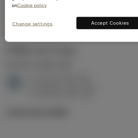
7115
on
Cookie policy
การเป็น
deployed_code
ตัวแทน
แสดงโมเดล 3 มิติ
remove
add
ทั่วไป
shopping_cart
เพิ่มล
Accept Cookies
Change settings
ค่าเริ่มต้น
(KAPR
93 deg
)
H1.3.Z.HA
,
ความแข็ง: 60 HRC
a
0.15 mm (0.07 - 0.4)
p
H
f
0.14 mm/r (0.07 - 0.27)
n
h
0.08 mm/r (0.04 - 0.16)
ex
v
180 m/min (195 - 160)
c
ภาพประกอบทางเทคนิค