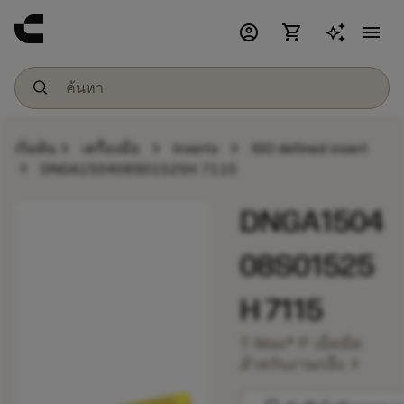
account_circle
shopping_cart
menu
chevron_right
chevron_right
chevron_right
เริ่มต้น
เครื่องมือ
Inserts
ISO defined insert
chevron_right
DNGA150408S01525H 7115
DNGA1504
08S01525
H 7115
T-Max® P เม็ดมีด
chevron_right
สำหรับงานกลึง