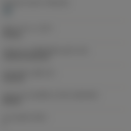
Workpiece material
(TMC1ISO)
H
ชนิดการทำงาน
(CTPT)
finishing
รหัสรูปแบบการติดตั้งเม็ดมีด (เมตริก)
(IFS)
Cylindrical fixing hole
เส้นผ่าศูนย์กลางรูยึด
(D1)
5.156 mm
รูปทรงและขนาดเม็ดมีด
(CUTINT_SIZESHAPE)
DN1504
จำนวนคมตัด
(CEDC)
4