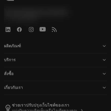
Sandvik Magyarország Kft.
phone
+3614088649
keyboard_arrow_down
ผลิตภัณฑ์
ผลิตภัณฑ์ทั้งหมด
keyboard_arrow_down
บริการ
CoroPlus® Tool Guide
การรีไซเคิล
Tool Assembly
keyboard_arrow_down
สั่งซื้อ
การฟื้นฟูสภาพเครื่องมือ
Tailor Made
วิธีการซื้อ
ความรู้
แคตตาล็อก
keyboard_arrow_down
เกี่ยวกับเรา
สั่ง ซื้อ
บทเรียนอิเล็กทรอนิกส์
ตำแหน่งงาน
ผลการค้นหา
กิจกรรมและการฝึกอบรม
เกี่ยวกับแซนด์วิคโคโรม้อนท์
ติดตามคําสั่งซื้อของคุณ
Tool ID
ช่วยเราปรับปรุงเว็บไซต์ของเรา
emoji_objects
chevron_right
แบ่งปันความคิดเห็นหรือไอเดียของคุณ