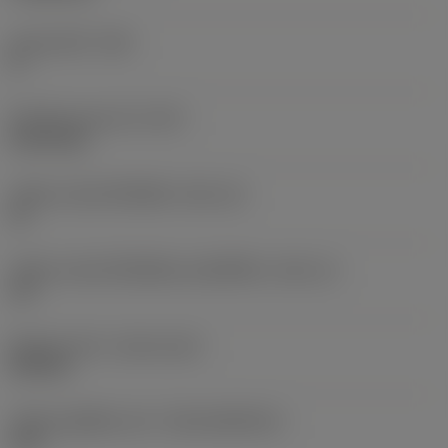
มุมหลบหลัก
(AN)
0 °
น้ำหนักของอุปกรณ์
(WT)
0.0114 kg
รหัสขนาดช่องใส่เม็ดมีด
(SSC_M)
15
รหัสขนาดช่องใส่เม็ดมีดแบบอิมพีเรียล
(SSC_N)
1/2
Release date
(ValFrom20)
22/9/16
รหัสของชุดที่ออกแล้ว
(RELEASEPACK)
16.2