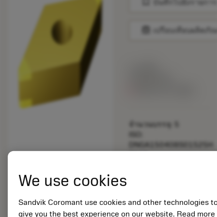
bookmark
บันทึกไปยังรายการ
balance
เปรียบเทียบผลิตภัณ
ราคาตั้ง:
146.00 EUR
สินค้ารอการผลิต
จำนวนบรรจุ: 5
ISO:
DNGA150408S01525H
7115
รหัสวัสดุ: 7190870
We use cookies
EAN:
7323221526009
ANSI:
Sandvik Coromant use cookies and other technologies t
DNGA432S0525H
give you the best experience on our website. Read more