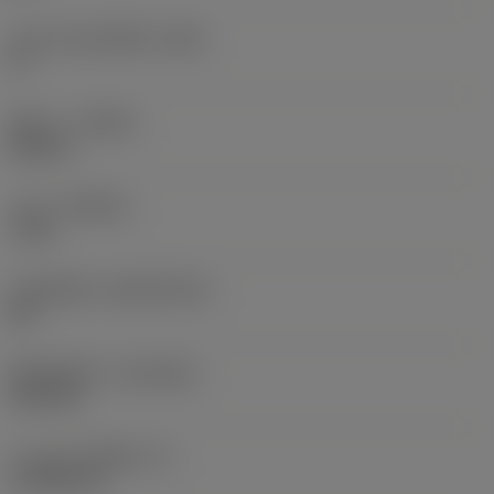
มุมคายของเม็ดมีด
(GAN)
0 °
ทิศทาง
(HAND)
Neutral
เกรด
(GRADE)
7115
วัสดุเม็ดมีด
(SUBSTRATE)
BC
ชั้นเคลือบผิว
(COATING)
PVD TiN
ความหนาเม็ดมีด
(S)
4.7625 mm