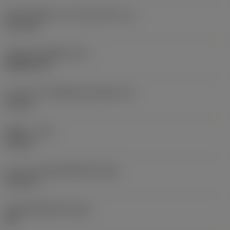
เส้นผ่านศูนย์กลางวงกลมแนบใน
(IC)
12.7 mm
รหัสรูปทรงเม็ดมีด
(SC)
Rhombic 55
ความยาวประสิทธิผลของคมตัด
(LE)
2.5 mm
รัศมีมุม
(RE)
0.8 mm
ความกว้างสันคมที่หน้าตัด
(BN)
0.15 mm
มุมสันคมที่หน้าตัด
(GB)
25 °