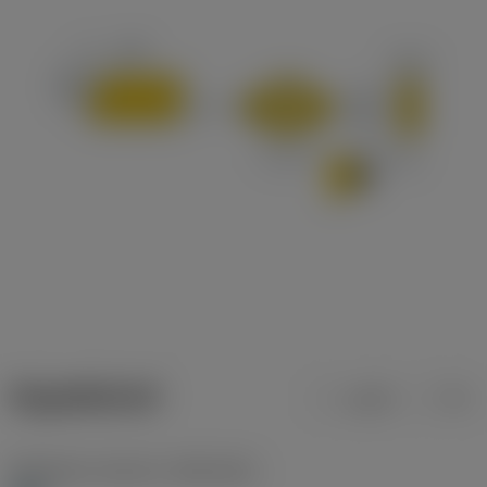
ข้อมูลผลิตภัณฑ์
เมตริก
นิ้ว
Workpiece material
(TMC1ISO)