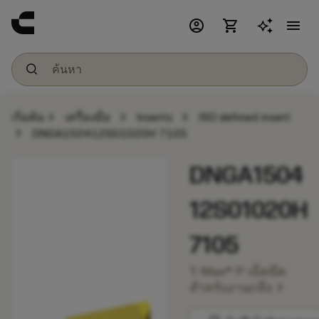
account_circle
shopping_cart
menu
chevron_right
chevron_right
chevron_right
เริ่มต้น
เครื่องมือ
Inserts
ISO defined insert
chevron_right
DNGA150412S01020H 7105
DNGA1504
12S01020H
7105
T-Max® P เม็ดมีด
chevron_right
สำหรับงานกลึง