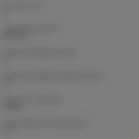
มุมหลบหลัก
(AN)
0 °
น้ำหนักของอุปกรณ์
(WT)
0.0073 kg
รหัสขนาดช่องใส่เม็ดมีด
(SSC_M)
15
รหัสขนาดช่องใส่เม็ดมีดแบบอิมพีเรียล
(SSC_N)
1/2
Release date
(ValFrom20)
22/9/16
รหัสของชุดที่ออกแล้ว
(RELEASEPACK)
16.2