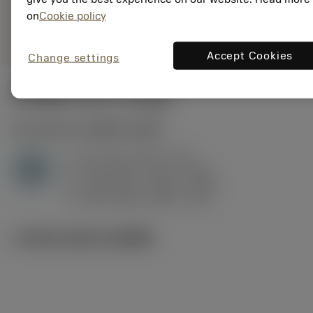
deployed_code
ตัวแทน
แสดงโมเดล 3 มิติ
on
Cookie policy
remove
add
ทั่วไป
shopping_cart
เพิ่มล
Accept Cookies
Change settings
ค่าเริ่มต้น
(KAPR
93 deg
)
H1.3.Z.HA
,
ความแข็ง: 60 HRC
a
0.2 mm (0.07 - 0.6)
p
H
f
0.16 mm/r (0.07 - 0.33)
n
h
0.09 mm/r (0.04 - 0.18)
ex
v
200 m/min (220 - 175)
c
ภาพประกอบทางเทคนิค