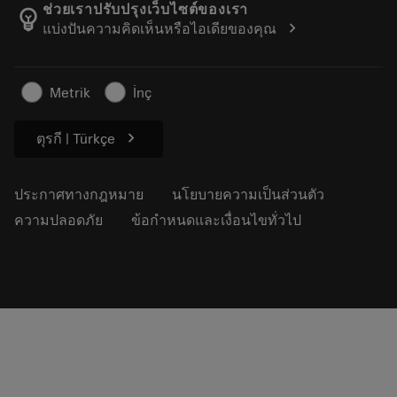
เกี่ยวกับแซนด์วิคโคโรม้อนท์
ติดตามคําสั่งซื้อของคุณ
Tool ID
ช่วยเราปรับปรุงเว็บไซต์ของเรา
emoji_objects
chevron_right
แบ่งปันความคิดเห็นหรือไอเดียของคุณ
ค้นหาเรา
คำ ถาม
สำหรับสื่อมวลชน
ติดต่อเรา
ข้อมูลความปลอดภัยในการทำงาน
Metrik
İnç
ความยั่งยืน
chevron_right
ตุรกี | Türkçe
ประกาศทางกฎหมาย
นโยบายความเป็นส่วนตัว
ความปลอดภัย
ข้อกำหนดและเงื่อนไขทั่วไป