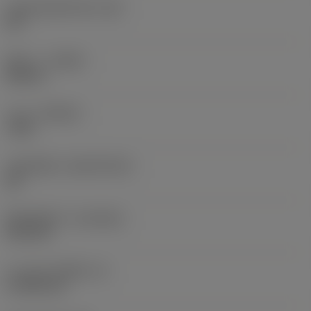
มุมสันคมที่หน้าตัด
(GB)
20 °
ทิศทาง
(HAND)
Neutral
เกรด
(GRADE)
7105
วัสดุเม็ดมีด
(SUBSTRATE)
BC
ชั้นเคลือบผิว
(COATING)
PVD TiN
ความหนาเม็ดมีด
(S)
4.7625 mm