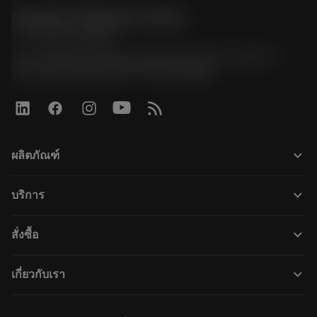
Sandvik Thailand Limited
phone
+66 2 016 2120
51, JL Tower, 19th Floor, Room No. 1904-6, Rama 9
Road, Kwaeng Huamark, Khet Bangkapi
keyboard_arrow_down
ผลิตภัณฑ์
ผลิตภัณฑ์ทั้งหมด
keyboard_arrow_down
บริการ
CoroPlus® Tool Guide
การรีไซเคิล
Tool Assembly
keyboard_arrow_down
สั่งซื้อ
การฟื้นฟูสภาพเครื่องมือ
Tailor Made
วิธีการซื้อ
ความรู้
แคตตาล็อก
keyboard_arrow_down
เกี่ยวกับเรา
สั่ง ซื้อ
บทเรียนอิเล็กทรอนิกส์
ตำแหน่งงาน
ผลการค้นหา
กิจกรรมและการฝึกอบรม