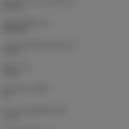
เส้นผ่านศูนย์กลางวงกลมแนบใน
(IC)
12.7 mm
รหัสรูปทรงเม็ดมีด
(SC)
Rhombic 55
ความยาวประสิทธิผลของคมตัด
(LE)
2.13 mm
รัศมีมุม
(RE)
1.2 mm
มุมคมตัดหลัก
(KRINS)
93 °
ความกว้างสันคมที่หน้าตัด
(BN)
0.1 mm