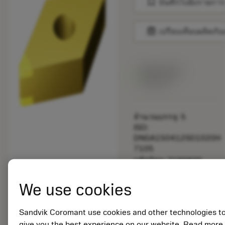
bookmark
บันทึกไปยังรายการ
balance
เปรียบเทียบผลิตภัณ
สินค้าพร้อม
จำหน่าย
จำนวนบรรจุ: 5
ISO:
DNGA150412S01020H
7105
รหัสวัสดุ: 7190825
EAN:
7323221525552
We use cookies
ANSI:
DNGA433S0320H
Sandvik Coromant use cookies and other technologies t
7105
การเป็น
give you the best experience on our website. Read more