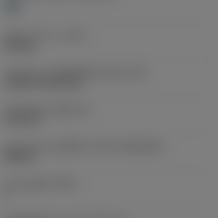
H
ชนิดการทำงาน
(CTPT)
finishing
รหัสรูปแบบการติดตั้งเม็ดมีด (เมตริก)
(IFS)
Cylindrical fixing hole
เส้นผ่าศูนย์กลางรูยึด
(D1)
5.156 mm
รูปทรงและขนาดเม็ดมีด
(CUTINT_SIZESHAPE)
DN1504
จำนวนคมตัด
(CEDC)
4