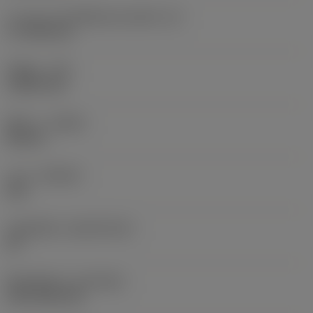
ความยาวประสิทธิผลของคมตัด
(LE)
17.7439 mm
รัศมีมุม
(RE)
1.5875 mm
ทิศทาง
(HAND)
Neutral
เกรด
(GRADE)
235
วัสดุเม็ดมีด
(SUBSTRATE)
HC
ชั้นเคลือบผิว
(COATING)
CVD TiCN+TiN