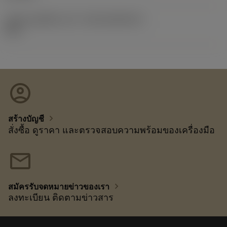
รหัสของชุดที่ออกแล้ว
(RELEASEPACK)
92.3
account_circle
chevron_right
สร้างบัญชี
สั่งซื้อ ดูราคา และตรวจสอบความพร้อมของเครื่องมือ
mail
chevron_right
สมัครรับจดหมายข่าวของเรา
ลงทะเบียน ติดตามข่าวสาร