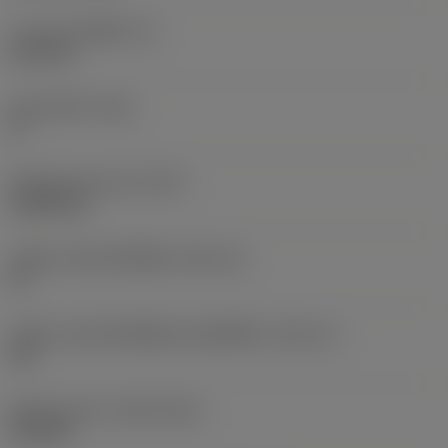
ความหนาเม็ดมีด
(S)
6.35 mm
มุมหลบหลัก
(AN)
0 °
น้ำหนักของอุปกรณ์
(WT)
0.0262 kg
รหัสขนาดช่องใส่เม็ดมีด
(SSC_M)
19
รหัสขนาดช่องใส่เม็ดมีดแบบอิมพีเรียล
(SSC_N)
3/4
Release date
(ValFrom20)
2/11/92