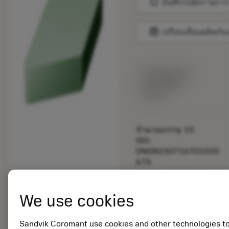
bookmark
บันทึกไปยังรายการ
balance
เปรียบเทียบผลิตภัณ
พร้อมจําหน่าย
ภายในหนึ่ง
สัปดาห์
จำนวนบรรจุ: 10
ISO:
DNGN150716T01020
675
รหัสวัสดุ: 5725824
EAN: 10621144
We use cookies
ANSI: CNMM 644-HR
235
การเป็น
Sandvik Coromant use cookies and other technologies t
deployed_code
ตัวแทน
แสดงโมเดล 3 มิติ