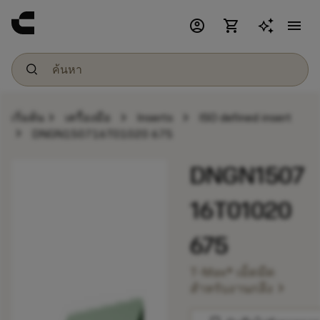
account_circle
shopping_cart
menu
chevron_right
chevron_right
chevron_right
เริ่มต้น
เครื่องมือ
Inserts
ISO defined insert
chevron_right
DNGN150716T01020 675
DNGN1507
16T01020
675
T-Max® เม็ดมีด
chevron_right
สำหรับงานกลึง