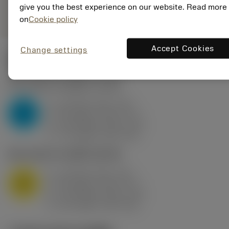
remove
add
give you the best experience on our website. Read more
ทั่วไป
shopping_cart
เพิ่มล
on
Cookie policy
Accept Cookies
Change settings
ค่าเริ่มต้น
(KAPR
95 deg
)
P2.1.Z.AN
,
ความแข็ง: 175 HB
a
10 mm (2.4 - 13)
p
P
f
0.8 mm/r (0.5 - 1.1)
n
h
0.8 mm/r (0.5 - 1.1)
ex
v
75 m/min (95 - 60)
c
M1.0.Z.AQ
,
ความแข็ง: 200 HB
a
10 mm (2.4 - 13)
p
M
f
0.8 mm/r (0.5 - 1.1)
n
h
0.8 mm/r (0.5 - 1.1)
ex
v
65 m/min (90 - 50)
c