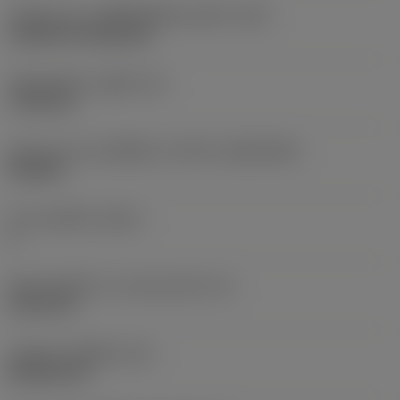
รหัสรูปแบบการติดตั้งเม็ดมีด (เมตริก)
(IFS)
Cylindrical fixing hole
เส้นผ่าศูนย์กลางรูยึด
(D1)
7.925 mm
รูปทรงและขนาดเม็ดมีด
(CUTINT_SIZESHAPE)
CN1906
จำนวนคมตัด
(CEDC)
2
เส้นผ่านศูนย์กลางวงกลมแนบใน
(IC)
19.05 mm
รหัสรูปทรงเม็ดมีด
(SC)
Rhombic 80