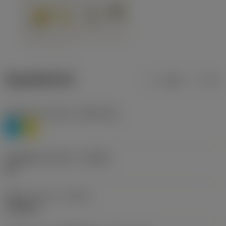
ข้อมูลผลิตภัณฑ์
เมตริก
นิ้ว
Workpiece material
(TMC1ISO)
P
M
รหัสผู้ผลิตร่องหักเศษ
(CBMD)
HR
ชนิดการทำงาน
(CTPT)
roughing