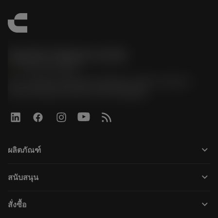
Sandvik Thailand Limited
phone
+66 2 016 2120
51, JL Tower, 19th Floor, Room No. 1904-6, Rama 9
Road, Kwaeng Huamark, Khet Bangkapi
keyboard_arrow_down
ผลิตภัณฑ์
すべてのツール
keyboard_arrow_down
สนับสนุน
すべてのソフトウェア
カスタマーサービス
リサイクル
keyboard_arrow_down
สั่งซื้อ
販売店および専門家
再生処理