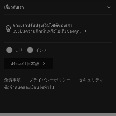
購入方法
ガイドとチュートリアル
テーラーメード
keyboard_arrow_down
เกี่ยวกับเรา
注文
計算ツールとアプリ
サンドビック・コロマントについて
戻る
カタログおよびハンドブック
Manufacturing Wellness
注文を追跡する
ช่วยเราปรับปรุงเว็บไซต์ของเรา
emoji_objects
chevron_right
แบ่งปันความคิดเห็นหรือไอเดียของคุณ
経歴
見積もりを作成する
サステナブルな事業
記事
ミリ
インチ
プレス用
chevron_right
ฝรั่งเศส | 日本語
免責事項
プライバシーポリシー
セキュリティ
ข้อกำหนดและเงื่อนไขทั่วไป