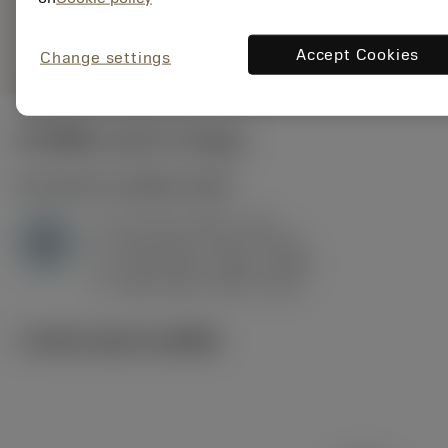
deployed_code
ตัวแทน
แสดงโมเดล 3 มิติ
remove
add
ทั่วไป
shopping_cart
เพิ่มล
Accept Cookies
Change settings
ค่าเริ่มต้น
(KAPR
93 deg
)
H1.3.Z.HA
,
ความแข็ง: 60 HRC
a
0.2 mm (0.07 - 0.6)
p
H
f
0.16 mm/r (0.07 - 0.32)
n
h
0.09 mm/r (0.04 - 0.18)
ex
v
180 m/min (185 - 160)
c
ภาพประกอบทางเทคนิค