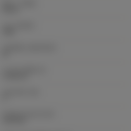
ทิศทาง
(HAND)
Neutral
เกรด
(GRADE)
CB20
วัสดุเม็ดมีด
(SUBSTRATE)
BL
ความหนาเม็ดมีด
(S)
4.7625 mm
มุมหลบหลัก
(AN)
0 °
น้ำหนักของอุปกรณ์
(WT)
0.0078 kg