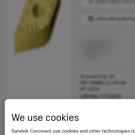
bookmark
บันทึกไปยังรายการ
balance
เปรียบเทียบผลิตภัณ
พร้อมจําหน่าย
ภายในหนึ่ง
สัปดาห์
จำนวนบรรจุ: 10
ISO: DNMG 11 04 04-
PF 1525
รหัสวัสดุ: 5725824
EAN: 10621144
ANSI: CNMM 644-HR
We use cookies
235
การเป็น
deployed_code
ตัวแทน
แสดงโมเดล 3 มิติ
Sandvik Coromant use cookies and other technologies t
remove
add
ทั่วไป
shopping_cart
เพิ่มล