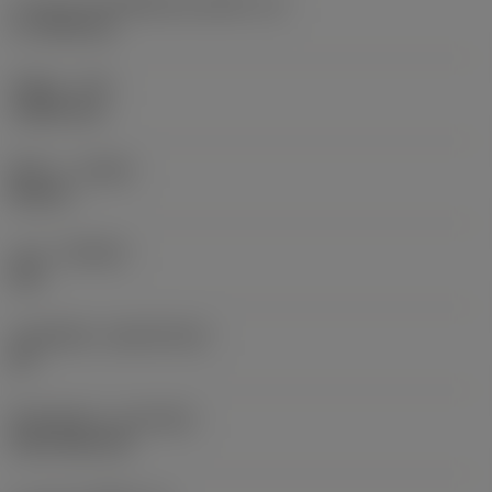
ความยาวประสิทธิผลของคมตัด
(LE)
17.7439 mm
รัศมีมุม
(RE)
1.5875 mm
ทิศทาง
(HAND)
Neutral
เกรด
(GRADE)
235
วัสดุเม็ดมีด
(SUBSTRATE)
HC
ชั้นเคลือบผิว
(COATING)
CVD TiCN+TiN