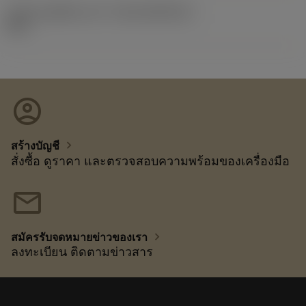
รหัสของชุดที่ออกแล้ว
(RELEASEPACK)
92.3
account_circle
chevron_right
สร้างบัญชี
สั่งซื้อ ดูราคา และตรวจสอบความพร้อมของเครื่องมือ
mail
chevron_right
สมัครรับจดหมายข่าวของเรา
ลงทะเบียน ติดตามข่าวสาร