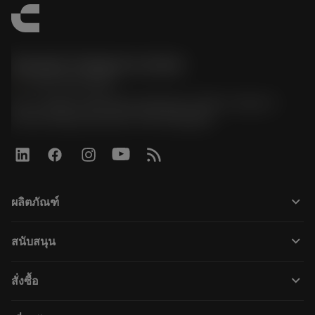
Sandvik Thailand Limited
phone
+66 2 016 2120
51, JL Tower, 19th Floor, Room No. 1904-6, Rama 9
Road, Kwaeng Huamark, Khet Bangkapi
keyboard_arrow_down
ผลิตภัณฑ์
すべてのツール
keyboard_arrow_down
สนับสนุน
すべてのソフトウェア
カスタマーサービス
リサイクル
keyboard_arrow_down
สั่งซื้อ
販売店および専門家
再生処理
購入方法
ガイドとチュートリアル
テーラーメード