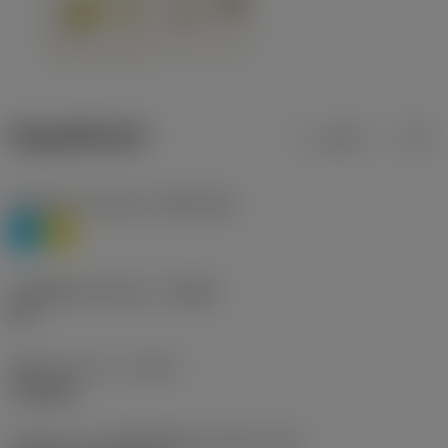
ข้อมูลผลิตภัณฑ์
เมตริก
นิ้ว
Workpiece material
(TMC1ISO)
P
M
รหัสผู้ผลิตร่องหักเศษ
(CBMD)
HR
ชนิดการทำงาน
(CTPT)
roughing
รหัสรูปแบบการติดตั้งเม็ดมีด (เมตริก)
(IFS)