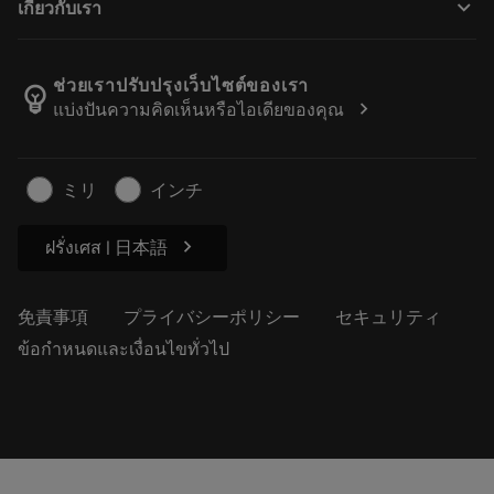
keyboard_arrow_down
เกี่ยวกับเรา
注文
計算ツールとアプリ
サンドビック・コロマントについて
戻る
カタログおよびハンドブック
Manufacturing Wellness
注文を追跡する
ช่วยเราปรับปรุงเว็บไซต์ของเรา
emoji_objects
chevron_right
แบ่งปันความคิดเห็นหรือไอเดียของคุณ
経歴
見積もりを作成する
サステナブルな事業
記事
ミリ
インチ
プレス用
chevron_right
ฝรั่งเศส | 日本語
免責事項
プライバシーポリシー
セキュリティ
ข้อกำหนดและเงื่อนไขทั่วไป