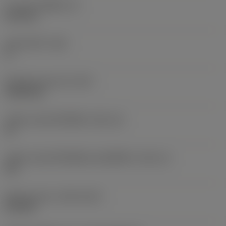
ความหนาเม็ดมีด
(S)
6.35 mm
มุมหลบหลัก
(AN)
0 °
น้ำหนักของอุปกรณ์
(WT)
0.0262 kg
รหัสขนาดช่องใส่เม็ดมีด
(SSC_M)
19
รหัสขนาดช่องใส่เม็ดมีดแบบอิมพีเรียล
(SSC_N)
3/4
Release date
(ValFrom20)
2/11/92