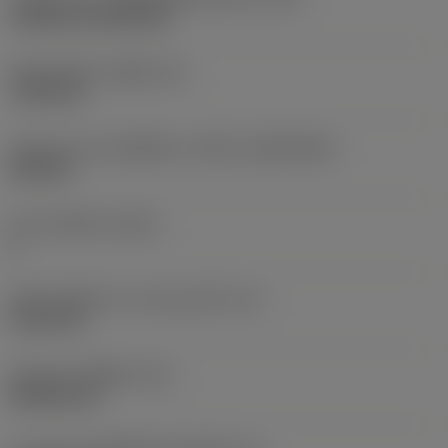
Cylindrical fixing hole
เส้นผ่าศูนย์กลางรูยึด
(D1)
7.925 mm
รูปทรงและขนาดเม็ดมีด
(CUTINT_SIZESHAPE)
CN1906
จำนวนคมตัด
(CEDC)
2
เส้นผ่านศูนย์กลางวงกลมแนบใน
(IC)
19.05 mm
รหัสรูปทรงเม็ดมีด
(SC)
Rhombic 80